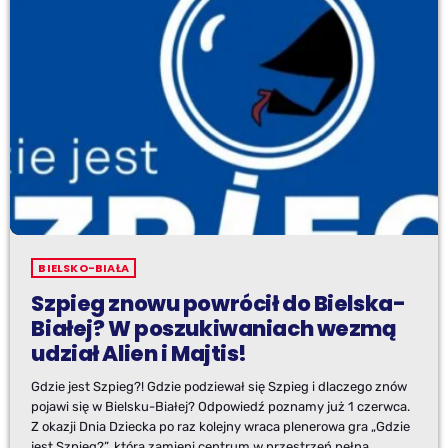
BIELSKO-BIAŁA
Szpieg znowu powrócił do Bielska-
Białej? W poszukiwaniach wezmą
udział Alien i Majtis!
Gdzie jest Szpieg?! Gdzie podziewał się Szpieg i dlaczego znów
pojawi się w Bielsku-Białej? Odpowiedź poznamy już 1 czerwca.
Z okazji Dnia Dziecka po raz kolejny wraca plenerowa gra „Gdzie
jest Szpieg?”, która zamieni centrum w przestrzeń pełną