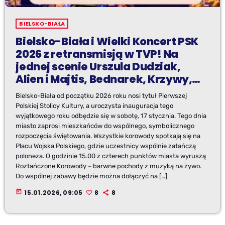
BIELSKO-BIAŁA
Bielsko-Biała i Wielki Koncert PSK
2026 z retransmisją w TVP! Na
jednej scenie Urszula Dudziak,
Alien i Majtis, Bednarek, Krzywy,
Iwona Loranc, Adam Nowak,
Bielsko-Biała od początku 2026 roku nosi tytuł Pierwszej
Dominik Czuż i kto jeszcze ?Niech
Polskiej Stolicy Kultury, a uroczysta inauguracja tego
żyje Sztuka w Bielsku-Białej!
wyjątkowego roku odbędzie się w sobotę, 17 stycznia. Tego dnia
miasto zaprosi mieszkańców do wspólnego, symbolicznego
rozpoczęcia świętowania. Wszystkie korowody spotkają się na
Placu Wojska Polskiego, gdzie uczestnicy wspólnie zatańczą
poloneza. O godzinie 15.00 z czterech punktów miasta wyruszą
Roztańczone Korowody – barwne pochody z muzyką na żywo.
Do wspólnej zabawy będzie można dołączyć na […]
today
15.01.2026, 09:05
8
8