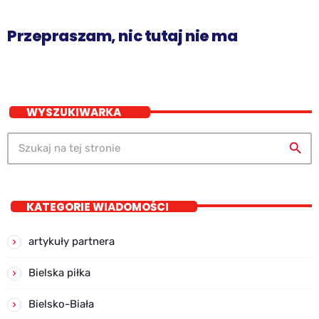
Przepraszam, nic tutaj nie ma
WYSZUKIWARKA
search
KATEGORIE WIADOMOŚCI
artykuły partnera
Bielska piłka
Bielsko-Biała