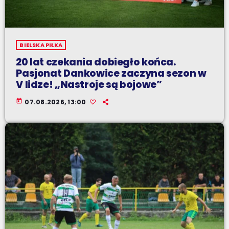
BIELSKA PIŁKA
20 lat czekania dobiegło końca.
Pasjonat Dankowice zaczyna sezon w
V lidze! „Nastroje są bojowe”
today
07.08.2026, 13:00