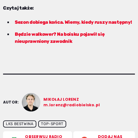
Czytaj także:
Sezon dobiega końca. Wiemy, kiedy ruszy następny!
Będzie walkower? Na boisku pojawił się
nieuprawniony zawodnik
MIKOŁAJ LORENZ
AUTOR:
m.lorenz@radiobielsko.pl
LKS BESTWINA
TOP-SPORT
OBSERWUJ RADIO
DODAJ NAS