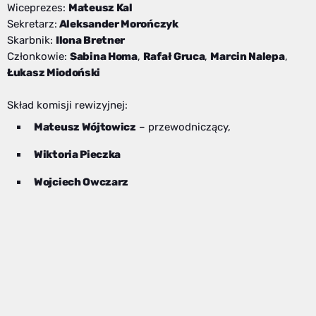
Wiceprezes:
Mateusz Kal
Sekretarz:
Aleksander Morończyk
Skarbnik:
Ilona Bretner
Członkowie:
Sabina Homa
,
Rafał Gruca
,
Marcin Nalepa
,
Łukasz Miodoński
Skład komisji rewizyjnej:
Mateusz Wójtowicz
– przewodniczący,
Wiktoria Pieczka
Wojciech Owczarz