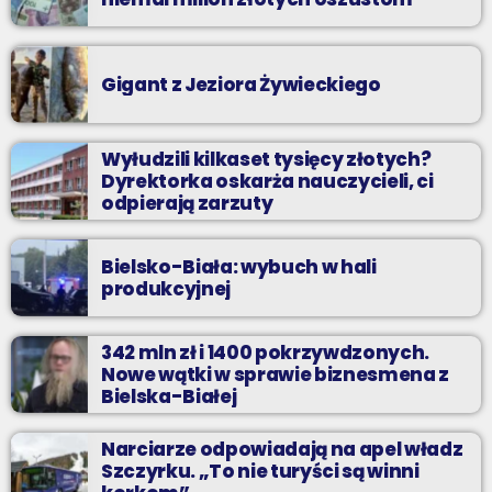
Gigant z Jeziora Żywieckiego
Wyłudzili kilkaset tysięcy złotych?
Dyrektorka oskarża nauczycieli, ci
odpierają zarzuty
Bielsko-Biała: wybuch w hali
produkcyjnej
342 mln zł i 1400 pokrzywdzonych.
Nowe wątki w sprawie biznesmena z
Bielska-Białej
Narciarze odpowiadają na apel władz
Szczyrku. „To nie turyści są winni