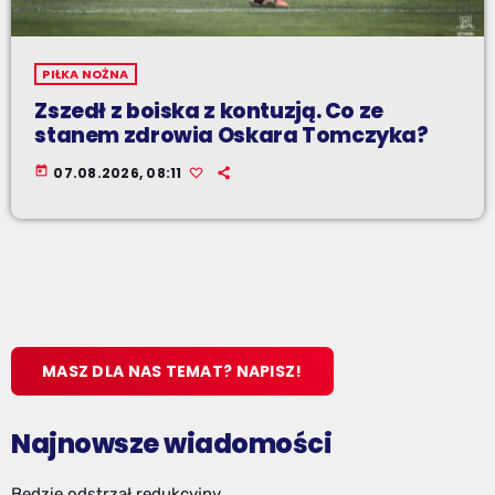
PIŁKA NOŻNA
Zszedł z boiska z kontuzją. Co ze
stanem zdrowia Oskara Tomczyka?
today
07.08.2026, 08:11
MASZ DLA NAS TEMAT? NAPISZ!
Najnowsze wiadomości
Będzie odstrzał redukcyjny