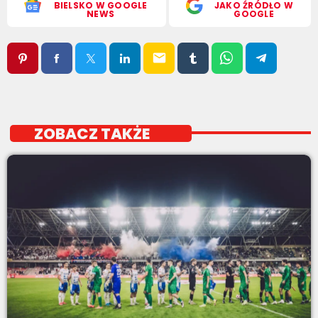
BIELSKO W GOOGLE
JAKO ŹRÓDŁO W
NEWS
GOOGLE
email
ZOBACZ TAKŻE