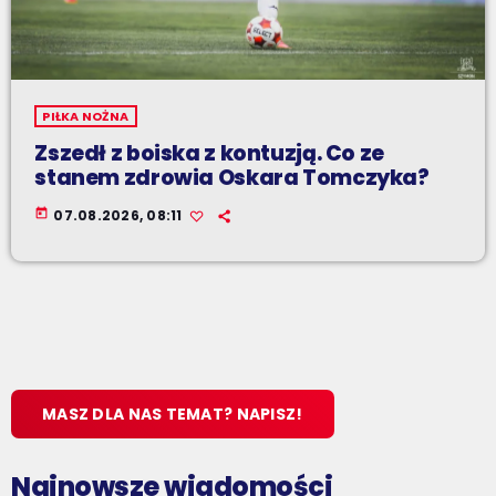
PIŁKA NOŻNA
Zszedł z boiska z kontuzją. Co ze
stanem zdrowia Oskara Tomczyka?
today
07.08.2026, 08:11
MASZ DLA NAS TEMAT? NAPISZ!
Najnowsze wiadomości