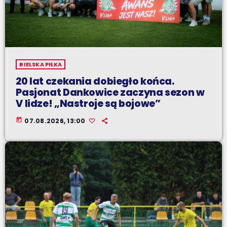
BIELSKA PIŁKA
20 lat czekania dobiegło końca.
Pasjonat Dankowice zaczyna sezon w
V lidze! „Nastroje są bojowe”
today
07.08.2026, 13:00