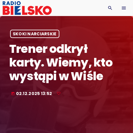
search
menu
SKOKI NARCIARSKIE
Trener odkrył
karty. Wiemy, kto
wystąpi w Wiśle
02.12.2025 13:52
today