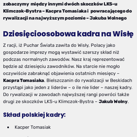
zobaczymy między innymi dwóch skoczków LKS-u
Klimczok-Bystra – Kacpra Tomasiaka i powracającego do
rywalizacji na najwyższym poziomie – Jakuba Wolnego
Dziesięcioosobowa kadra na Wisłę
Z racji, iż Puchar Świata zawita do Wisły, Polacy jako
gospodarze imprezy mogą wystawić szerszy skład niż
podczas normalnych zawodów. Nasz kraj reprezentować
będzie aż dziesięciu zawodników. Na starcie nie mogło
oczywiście zabraknąć objawienia ostatnich miesięcy –
Kacpra Tomasiaka
. Bielszczanin do rywalizacji w Beskidach
przystąpi jako jeden z liderów – o ile nie lider – naszej kadry.
Do rywalizacji w zawodach najwyższej rangi powróci także
drugi ze skoczków LKS-u Klimczok-Bystra –
Jakub Wolny
.
Skład polskiej kadry:
Kacper Tomasiak