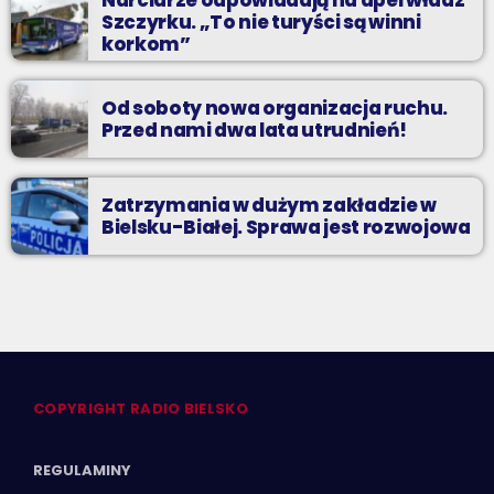
Szczyrku. „To nie turyści są winni
korkom”
Od soboty nowa organizacja ruchu.
Przed nami dwa lata utrudnień!
Zatrzymania w dużym zakładzie w
Bielsku-Białej. Sprawa jest rozwojowa
COPYRIGHT RADIO BIELSKO
REGULAMINY