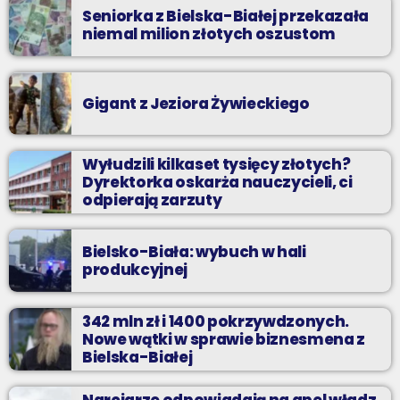
Seniorka z Bielska-Białej przekazała
niemal milion złotych oszustom
Gigant z Jeziora Żywieckiego
Wyłudzili kilkaset tysięcy złotych?
Dyrektorka oskarża nauczycieli, ci
odpierają zarzuty
Bielsko-Biała: wybuch w hali
produkcyjnej
342 mln zł i 1400 pokrzywdzonych.
Nowe wątki w sprawie biznesmena z
Bielska-Białej
Narciarze odpowiadają na apel władz