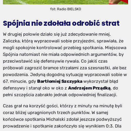
fot: Radio BIELSKO
Spójnia nie zdołała odrobić strat
W drugiej połowie działo się już zdecydowanie mniej.
Zaliczka, którą wypracowali sobie przyjezdni, sprawiała, że
mogli spokojnie kontrolować przebieg spotkania. Miejscowa
Spójnia natomiast nie miała odpowiednich argumentów, by
przeciwstawić się defensywie rywala. Co jakiś czas
próbowali zagrozić bramce strzałami zza szesnastki, ale bez
powodzenia. Jedyną dogodną sytuację wypracowali sobie w
67. minucie, gdy
Bartłomiej Szczypka
wykorzystał błąd
defensywy i stanął oko w oko z
Andrzejem Prządką
, do
pełni szczęścia zabrakło jednak odpowiedniej finalizacji.
Czas grał na korzyść gości, którzy z minuty na minutę byli
coraz bliżej upragnionych trzech punktów. W samej
końcówce spotkania Michalski zdołał jeszcze podwyższyć
prowadzenie i spotkanie zakończyło się wynikiem 0:3. Dla