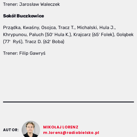
Trener: Jarosław Waleczek
Sokół Buczkowice
Prządka, Kwaśny, Osojca, Tracz T., Michalski, Hula J.,
Khrypunou, Paluch (50′ Hula K.), Krajcarz (65′ Folek), Gołąbek
(77′ Ryś), Tracz D. (62′ Boba)
Trener: Filip Gawryś
MIKOŁAJ LORENZ
AUTOR:
m.lorenz@radiobielsko.pl