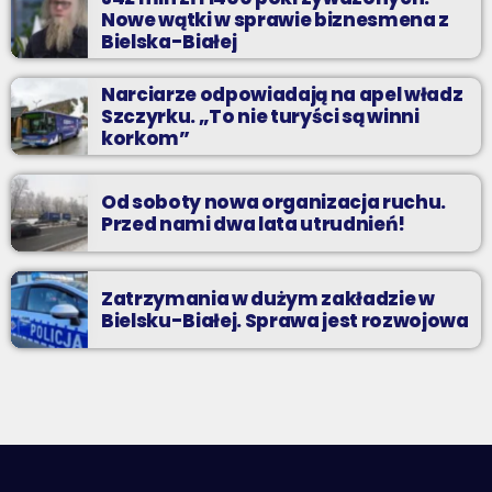
Nowe wątki w sprawie biznesmena z
Bielska-Białej
Narciarze odpowiadają na apel władz
Szczyrku. „To nie turyści są winni
korkom”
Od soboty nowa organizacja ruchu.
Przed nami dwa lata utrudnień!
Zatrzymania w dużym zakładzie w
Bielsku-Białej. Sprawa jest rozwojowa