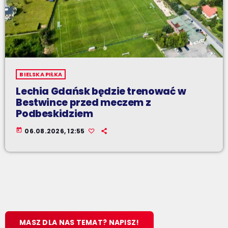
BIELSKA PIŁKA
Lechia Gdańsk będzie trenować w
Bestwince przed meczem z
Podbeskidziem
today
06.08.2026, 12:55
MASZ DLA NAS TEMAT? NAPISZ!