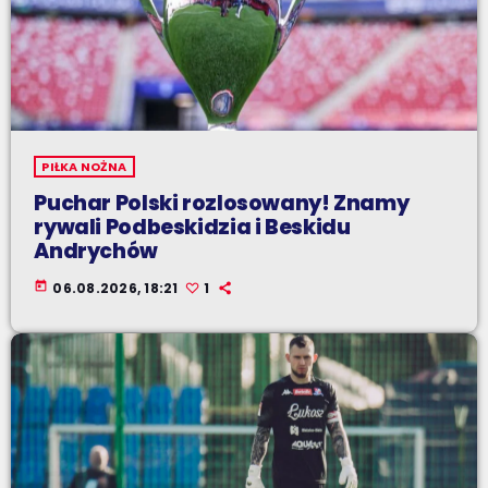
PIŁKA NOŻNA
Puchar Polski rozlosowany! Znamy
rywali Podbeskidzia i Beskidu
Andrychów
today
06.08.2026, 18:21
1