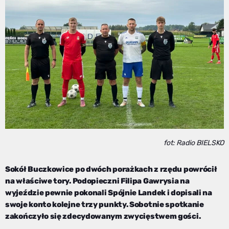
fot: Radio BIELSKO
Sokół Buczkowice po dwóch porażkach z rzędu powrócił
na właściwe tory. Podopieczni Filipa Gawrysia na
wyjeździe pewnie pokonali Spójnie Landek i dopisali na
swoje konto kolejne trzy punkty. Sobotnie spotkanie
zakończyło się zdecydowanym zwycięstwem gości.