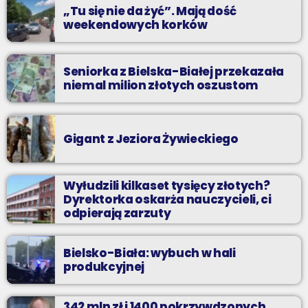
„Tu się nie da żyć”. Mają dość
weekendowych korków
Seniorka z Bielska-Białej przekazała
niemal milion złotych oszustom
Gigant z Jeziora Żywieckiego
Wyłudzili kilkaset tysięcy złotych?
Dyrektorka oskarża nauczycieli, ci
odpierają zarzuty
Bielsko-Biała: wybuch w hali
produkcyjnej
342 mln zł i 1400 pokrzywdzonych.