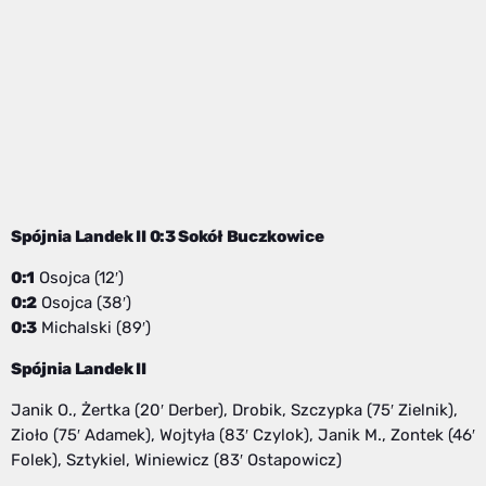
Spójnia Landek II 0:3 Sokół Buczkowice
0:1
Osojca (12′)
0:2
Osojca (38′)
0:3
Michalski (89′)
Spójnia Landek II
Janik O., Żertka (20′ Derber), Drobik, Szczypka (75′ Zielnik),
Zioło (75′ Adamek), Wojtyła (83′ Czylok), Janik M., Zontek (46′
Folek), Sztykiel, Winiewicz (83′ Ostapowicz)