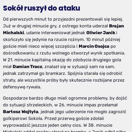
Sokół ruszył do ataku
Od pierwszych minut to przyjezdni prezentowali się lepiej.
Już w drugiej minucie gry, z ostrego konta uderzał
Brajan
Michalski
, udanie interweniował jednak
Oliwier Janik
i
skończyło się jedynie na rzucie rożnym. 10 minut później
goście mieli nieco więcej szczęścia i
Marcin Osojca
po
dośrodkowaniu z rzutu wolnego otworzył wynik spotkania.
W 21. minucie kapitalną okazję do zdobycia drugiego gola
miał
Damian Tracz
, znalazł się w sytuacji sam na sam,
jednak zatrzymał go bramkarz. Spójnia starała się odrobić
straty, ale wszystkie próby były skutecznie rozbijane przez
defensywę rywala.
Gospodarze bardzo długo mieli ogromne problemy, by dojść
do sytuacji strzeleckich, w 26. minucie impas przełamał
Bartosz Wojtyła
, jednak jego uderzenie nie mogło zagrozić
golkiperowi Sokoła. Przed przerwą goście zdołali
wyprowadzić jeszcze jeden celny cios. W 38. minucie
Michalski oddał groźny strzał na bramkę, a Janik odbił piłkę