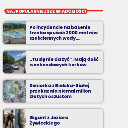
close
Z kina wzięte
NAJPOPULARNIEJSZE WIADOMOŚCI
Soboty od 13 do 14
Po incydencie na basenie
Z Kina Wzięte to audycja w której film
trzeba spuścić 2000 metrów
występuje roli głównej.
sześciennych wody.
„Ogromne koszty i ogromna
praca”
„Tu się nie da żyć”. Mają dość
weekendowych korków
Seniorka z Bielska-Białej
przekazała niemal milion
złotych oszustom
Gigant z Jeziora
Żywieckiego