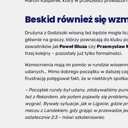
Marcin Kasperek, który w przeszłości prowadził 
Beskid również się wz
Drużyna z Godziszki wiosną też będzie mogła l
głównie na graczy, którzy powracają do klubu po
zawodników jak
Paweł Gluza
czy
Przemysław 
trzej kolejny – pozostały już tylko formalności.
Wzmocnienia mają im pomóc w rundzie wiosennej
udanych… Mimo dobrego początku w dalszej częś
frustrację potęgował fakt, że w niektóryh spotk
– Początek rundy był udany, zdobywaliśmy punkt
też z Rekordem, ale potem pojawiły się problem
wygrać. Bywały sytuacje, jak w Ligocie, gdzie p
meczu z Landekiem, gdy grając w przewadze jed
ostatecznie 2:3
– mówi szkoleniowiec