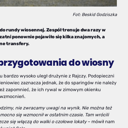
Fot: Beskid Godziszka
 do rundy wiosennej. Zespół trenuje dwa razy w
atni ponownie pojawiło się kilka znajomych, a
ne transfery.
 przygotowania do wiosny
 bardzo wysoko uległ drużynie z Rajczy. Podopieczni
koleniowiec zaznacza jednak, że do sparingów nie należy
ież zapomnieć, że ich rywal w zimowym okienku
 wzmocnień.
odzimy, nie zwracamy uwagi na wynik. Nie można też
 mocno się wzmocnił w ostatnim czasie. Tam wrócili
szcze się włączą do walki o czołowe lokaty
– mówił nam