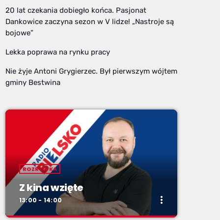
20 lat czekania dobiegło końca. Pasjonat
Dankowice zaczyna sezon w V lidze! „Nastroje są
bojowe”
Lekka poprawa na rynku pracy
Nie żyje Antoni Grygierzec. Był pierwszym wójtem
gminy Bestwina
ROZRYWKA
Z kina wzięte
more_vert
13:00 - 14:00