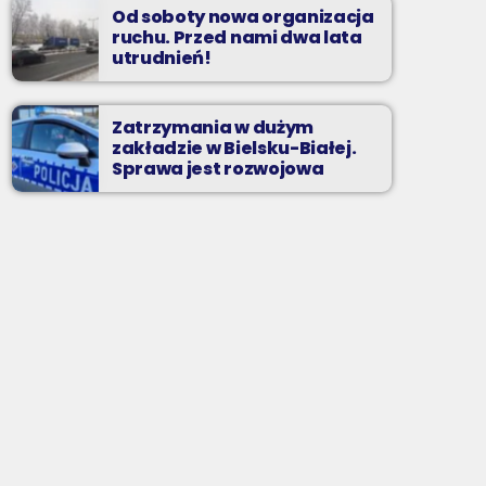
Od soboty nowa organizacja
ruchu. Przed nami dwa lata
utrudnień!
Zatrzymania w dużym
zakładzie w Bielsku-Białej.
Sprawa jest rozwojowa