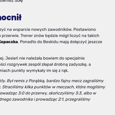
również Sołę
mocnił
iczyć na wsparcie nowych zawodników. Postawiono
 przerwie. Trener znów będzie mógł liczyć na takich
Kopaczka
. Ponadto do Beskidu mają dołączyć jeszcze
. Jesień nie należała bowiem do specjalnie
ci rozgrywek zespół złapał drobną zadyszkę, a
aniach punkty wymykały im się z rąk.
y. Był remis z Porąbką, bardzo fajny mecz zagraliśmy
y. Straciliśmy kilka punktów w meczach, które mogliśmy
rowadząc 3:0 do przerwy, skończyliśmy 3:3, albo w
nego zawodnika i prowadząc 2:1, przegraliśmy