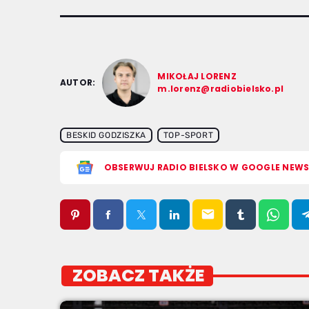
MIKOŁAJ LORENZ
AUTOR:
m.lorenz@radiobielsko.pl
BESKID GODZISZKA
TOP-SPORT
OBSERWUJ RADIO BIELSKO W GOOGLE NEW
email
ZOBACZ TAKŻE