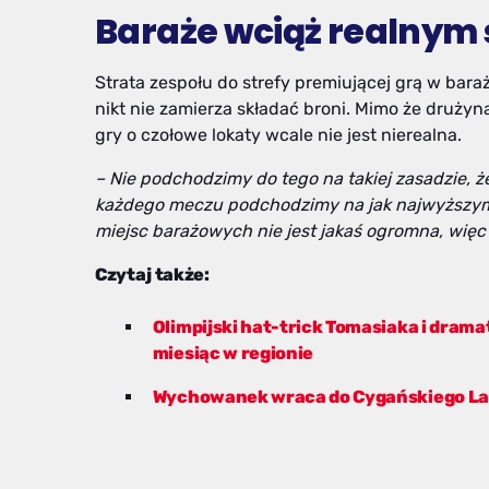
Baraże wciąż realnym
Strata zespołu do strefy premiującej grą w bar
nikt nie zamierza składać broni. Mimo że drużyn
gry o czołowe lokaty wcale nie jest nierealna.
– Nie podchodzimy do tego na takiej zasadzie, ż
każdego meczu podchodzimy na jak najwyższym p
miejsc barażowych nie jest jakaś ogromna, wi
Czytaj także:
Olimpijski hat-trick Tomasiaka i dram
miesiąc w regionie
Wychowanek wraca do Cygańskiego L