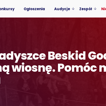
onkursy
Ogłoszenia
Audycje
Zespół
Ni
 zadyszce Beskid Go
ną wiosnę. Pomóc 
a