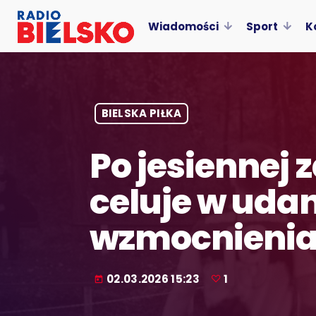
Wiadomości
Sport
K
BIELSKA PIŁKA
Po jesiennej
celuje w uda
wzmocnieni
02.03.2026 15:23
1
today