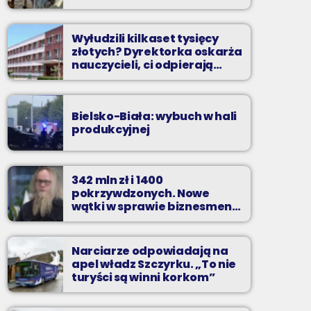
Wyłudzili kilkaset tysięcy
złotych? Dyrektorka oskarża
nauczycieli, ci odpierają
zarzuty
Bielsko-Biała: wybuch w hali
produkcyjnej
342 mln zł i 1400
pokrzywdzonych. Nowe
wątki w sprawie biznesmena
z Bielska-Białej
Narciarze odpowiadają na
apel władz Szczyrku. „To nie
turyści są winni korkom”