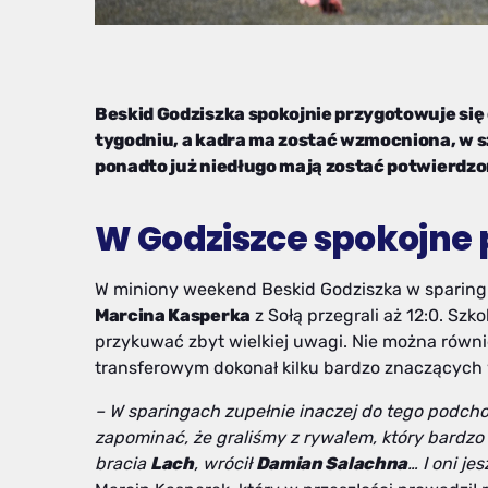
Beskid Godziszka spokojnie przygotowuje się
tygodniu, a kadra ma zostać wzmocniona, w sz
ponadto już niedługo mają zostać potwierdzo
W Godziszce spokojne
W miniony weekend Beskid Godziszka w sparingu
Marcina Kasperka
z Sołą przegrali aż 12:0. Sz
przykuwać zbyt wielkiej uwagi. Nie można równ
transferowym dokonał kilku bardzo znaczących
– W sparingach zupełnie inaczej do tego podch
zapominać, że graliśmy z rywalem, który bardzo
bracia
Lach
, wrócił
Damian Salachna
… I oni je