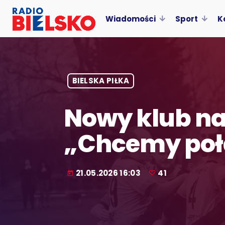
Wiadomości
Sport
K
BIELSKA PIŁKA
Nowy klub na
„Chcemy połąc
21.05.2026 16:03
41
today