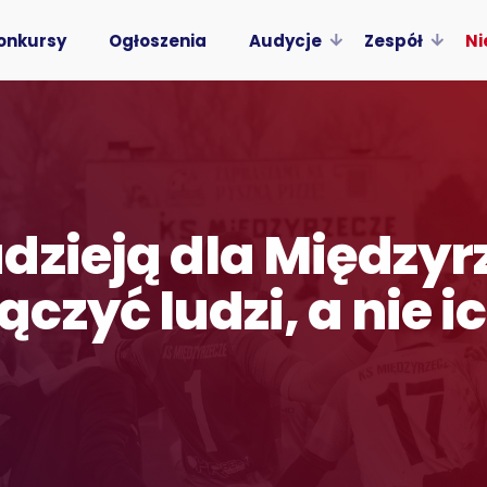
onkursy
Ogłoszenia
Audycje
Zespół
Ni
dzieją dla Międzyr
zyć ludzi, a nie ic