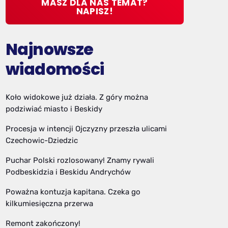
MASZ DLA NAS TEMAT?
NAPISZ!
Najnowsze
wiadomości
Koło widokowe już działa. Z góry można
podziwiać miasto i Beskidy
Procesja w intencji Ojczyzny przeszła ulicami
Czechowic-Dziedzic
Puchar Polski rozlosowany! Znamy rywali
Podbeskidzia i Beskidu Andrychów
Poważna kontuzja kapitana. Czeka go
kilkumiesięczna przerwa
Remont zakończony!