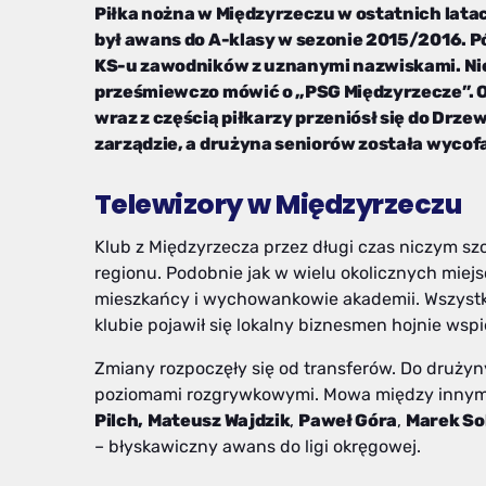
Piłka nożna w Międzyrzeczu w ostatnich latac
był awans do A-klasy w sezonie 2015/2016. Póź
KS-u zawodników z uznanymi nazwiskami. Ni
prześmiewczo mówić o „PSG Międzyrzecze”. Os
wraz z częścią piłkarzy przeniósł się do Drze
zarządzie, a drużyna seniorów została wycofa
Telewizory w Międzyrzeczu
Klub z Międzyrzecza przez długi czas niczym sz
regionu. Podobnie jak w wielu okolicznych miejsc
mieszkańcy i wychowankowie akademii. Wszystko
klubie pojawił się lokalny biznesmen hojnie wsp
Zmiany rozpoczęły się od transferów. Do drużyny
poziomami rozgrywkowymi. Mowa między innymi 
Pilch,
Mateusz Wajdzik
,
Paweł Góra
,
Marek So
– błyskawiczny awans do ligi okręgowej.