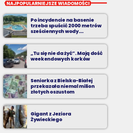
Pierwsza Zmiana
NAJPOPULARNIEJSZE WIADOMOŚCI
od poniedziałku do piątku od 5:30
Po incydencie na basenie
Codziennie od poniedziałku do piątku od 5:30
trzeba spuścić 2000 metrów
do 10.
sześciennych wody.
„Ogromne koszty i ogromna
praca”
„Tu się nie da żyć”. Mają dość
weekendowych korków
Seniorka z Bielska-Białej
przekazała niemal milion
złotych oszustom
Gigant z Jeziora
Żywieckiego