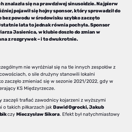
h znalazła się na prawdziwej sinusoidzie. Najpierw
niej pojawił się hojny sponsor, który sprowadził do
e bez powodu w środowisku szybko zaczęto
tatnie lata to jednak równia pochyła. Sponsor
wiarza Jasienica, w klubie doszło do zmian w
na z rozgrywek – i to dwukrotnie.
czególnym nie wyróżniał się na tle innych zespołów z
owościach, o sile drużyny stanowili lokalni
 zaczęło zmieniać się w sezonie 2021/2022, gdy w
ierający KS Międzyrzecze.
 zaczęli trafiać zawodnicy kojarzeni z wyższymi
o takich piłkarzach jak
Dawid Ogrocki, Jakub
bik
czy
Mieczysław Sikora
. Efekt był natychmiastowy