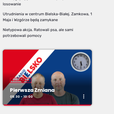
losowanie
Utrudnienia w centrum Bielska-Białej. Zamkowa, 1
Maja i Wzgórze będą zamykane
Nietypowa akcja. Ratowali psa, ale sami
potrzebowali pomocy
ROZRYWKA
Pierwsza Zmiana
more_vert
05:30 - 10:00
close