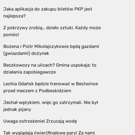
Jaka aplikacja do zakupu biletów PKP jest
najlepsza?
Z pokrzywy zrobią… dzieło sztuki. Każdy może
pomóc!
Bożena i Piotr Mikołajczykowie będą gazdami
(gwiazdami!) dożynek
Beczkowozy na ulicach? Gmina uspokaja: to
działania zapobiegawcze
Lechia Gdańsk będzie trenować w Bestwince
przed meczem z Podbeskidziem
Jechał wężykiem, więc go zatrzymali. Nie był
jednak pijany
Uwaga ostrzeżenie! Zrzucają wodę
Tak wyglądają ćwierćfinałowe pary! Za nami