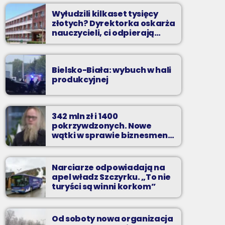
Wyłudzili kilkaset tysięcy
złotych? Dyrektorka oskarża
nauczycieli, ci odpierają
zarzuty
Bielsko-Biała: wybuch w hali
produkcyjnej
342 mln zł i 1400
pokrzywdzonych. Nowe
wątki w sprawie biznesmena
z Bielska-Białej
Narciarze odpowiadają na
apel władz Szczyrku. „To nie
turyści są winni korkom”
Od soboty nowa organizacja