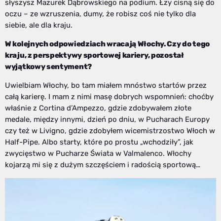
słyszysz Mazurek Dąbrowskiego na podium. Łzy cisną się do
oczu – ze wzruszenia, dumy, że robisz coś nie tylko dla
siebie, ale dla kraju.
W kolejnych odpowiedziach wracają Włochy. Czy do tego
kraju, z perspektywy sportowej kariery, pozostał
wyjątkowy sentyment?
Uwielbiam Włochy, bo tam miałem mnóstwo startów przez
całą karierę. I mam z nimi masę dobrych wspomnień: choćby
właśnie z Cortina d’Ampezzo, gdzie zdobywałem złote
medale, między innymi, dzień po dniu, w Pucharach Europy
czy też w Livigno, gdzie zdobyłem wicemistrzostwo Włoch w
Half-Pipe. Albo starty, które po prostu „wchodziły”, jak
zwycięstwo w Pucharze Świata w Valmalenco. Włochy
kojarzą mi się z dużym szczęściem i radością sportową…