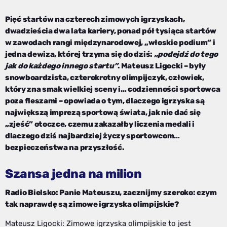
Pięć startów na czterech zimowych igrzyskach,
dwadzieścia dwa lata kariery, ponad pół tysiąca startów
w zawodach rangi międzynarodowej, „włoskie podium” i
jedna dewiza, której trzyma się do dziś:
„podejdź do tego
jak do każdego innego startu”
. Mateusz Ligocki – były
snowboardzista, czterokrotny olimpijczyk, człowiek,
który zna smak wielkiej sceny i… codzienności sportowca
poza fleszami – opowiada o tym, dlaczego igrzyska są
największą imprezą sportową świata, jak nie dać się
„zjeść” otoczce, czemu zakazałby liczenia medali i
dlaczego dziś najbardziej życzy sportowcom…
bezpieczeństwa na przyszłość.
Szansa jedna na milion
Radio Bielsko: Panie Mateuszu, zacznijmy szeroko: czym
tak naprawdę są zimowe igrzyska olimpijskie?
Mateusz Ligocki: Zimowe igrzyska olimpijskie to jest