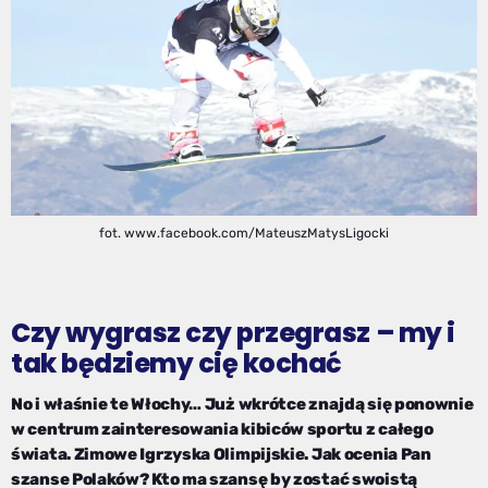
fot. www.facebook.com/MateuszMatysLigocki
Czy wygrasz czy przegrasz – my i
tak będziemy cię kochać
No i właśnie te Włochy… Już wkrótce znajdą się ponownie
w centrum zainteresowania kibiców sportu z całego
świata. Zimowe Igrzyska Olimpijskie. Jak ocenia Pan
szanse Polaków? Kto ma szansę by zostać swoistą