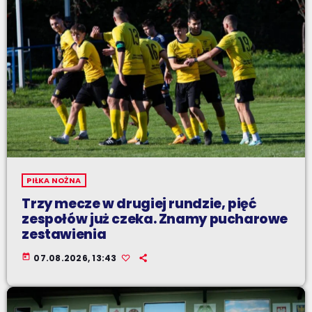
PIŁKA NOŻNA
Trzy mecze w drugiej rundzie, pięć
zespołów już czeka. Znamy pucharowe
zestawienia
today
07.08.2026, 13:43