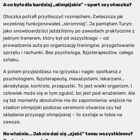
A co było dla bardziej „olimpijskie” – sport czy otoczka?
Otoczka potrafi przytłoczyć rozmachem. Zwłaszcza jak
wcześniej funkcjonowałeś „skromniej”. Ja pamiętam Turyn:
jako snowboardziści jeździliśmy po zawodach praktycznie z
jednym trenerem, który był od wszystkiego – od
prowadzenia auta po organizację treningów, przygotowanie
sprzętu i rachunki. Bez psychologa, fizjoterapeutów, całego
sztabu.
A potem przyjeżdżasz na igrzyska i nagle: spotkania z
psychologiem, fizjoterapeutą, masażystami, lekarzami…
akredytacje, kontrole, przepustki. To jest wielki organizm. I
człowiek może się w tym zgubić, bo jest pod wrażeniem. Ale
są też momenty absolutnie nie do zapomnienia: wejście na
stadion olimpijski podczas ceremonii otwarcia czy też
składanie przysięgi olimpijskiej – to zostaje w tobie na
zawsze.
No właśnie… Jak nie dać się „zjeść” temu wszystkiemu?