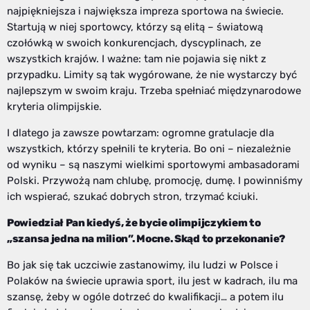
najpiękniejsza i największa impreza sportowa na świecie.
Startują w niej sportowcy, którzy są elitą – światową
czołówką w swoich konkurencjach, dyscyplinach, ze
wszystkich krajów. I ważne: tam nie pojawia się nikt z
przypadku. Limity są tak wygórowane, że nie wystarczy być
najlepszym w swoim kraju. Trzeba spełniać międzynarodowe
kryteria olimpijskie.
I dlatego ja zawsze powtarzam: ogromne gratulacje dla
wszystkich, którzy spełnili te kryteria. Bo oni – niezależnie
od wyniku – są naszymi wielkimi sportowymi ambasadorami
Polski. Przywożą nam chlubę, promocję, dumę. I powinniśmy
ich wspierać, szukać dobrych stron, trzymać kciuki.
Powiedział Pan kiedyś, że bycie olimpijczykiem to
„szansa jedna na milion”. Mocne. Skąd to przekonanie?
Bo jak się tak uczciwie zastanowimy, ilu ludzi w Polsce i
Polaków na świecie uprawia sport, ilu jest w kadrach, ilu ma
szansę, żeby w ogóle dotrzeć do kwalifikacji… a potem ilu