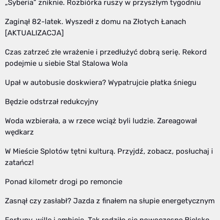
„Syberia” zniknie. Rozbiórka ruszy w przyszłym tygodniu
Zaginął 82-latek. Wyszedł z domu na Złotych Łanach
[AKTUALIZACJA]
Czas zatrzeć złe wrażenie i przedłużyć dobrą serię. Rekord
podejmie u siebie Stal Stalowa Wola
Upał w autobusie doskwiera? Wypatrujcie płatka śniegu
Będzie odstrzał redukcyjny
Woda wzbierała, a w rzece wciąż byli ludzie. Zareagował
wędkarz
W Mieście Splotów tętni kulturą. Przyjdź, zobacz, posłuchaj i
zatańcz!
Ponad kilometr drogi po remoncie
Zasnął czy zasłabł? Jazda z finałem na słupie energetycznym