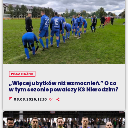
PIŁKA NOŻNA
„Więcej ubytków niż wzmocnień.” O co
w tym sezonie powalczy KS Nierodzim?
today
08.08.2026, 12:10