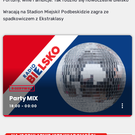
Fortuny, wille i ambicje. Tak rodziło się nowoczesne Bielsko
Wracają na Stadion Miejski! Podbeskidzie zagra ze
spadkowiczem z Ekstraklasy
ROZRYWKA
Party MIX
more_vert
18:00 - 00:00
Party MIX
close
soboty od 18