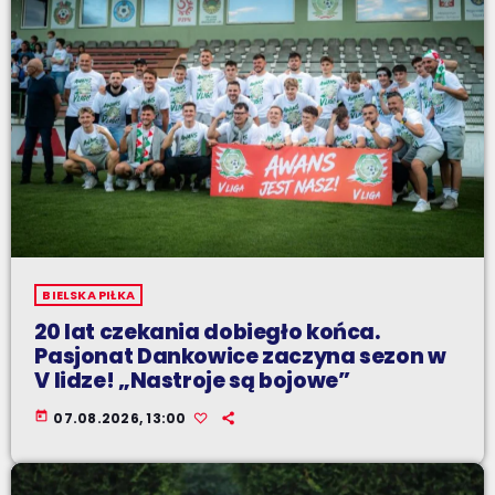
BIELSKA PIŁKA
20 lat czekania dobiegło końca.
Pasjonat Dankowice zaczyna sezon w
V lidze! „Nastroje są bojowe”
today
07.08.2026, 13:00