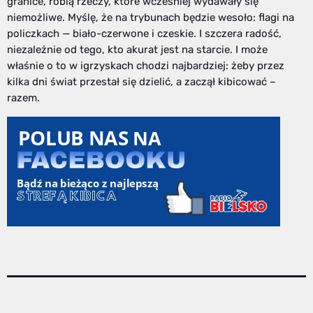
granice, robią rzeczy, które wcześniej wydawały się
niemożliwe. Myślę, że na trybunach będzie wesoło: flagi na
policzkach — biało-czerwone i czeskie. I szczera radość,
niezależnie od tego, kto akurat jest na starcie. I może
właśnie o to w igrzyskach chodzi najbardziej: żeby przez
kilka dni świat przestał się dzielić, a zaczął kibicować –
razem.