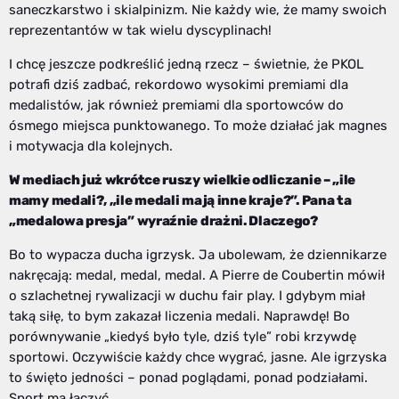
saneczkarstwo i skialpinizm. Nie każdy wie, że mamy swoich
reprezentantów w tak wielu dyscyplinach!
I chcę jeszcze podkreślić jedną rzecz – świetnie, że PKOL
potrafi dziś zadbać, rekordowo wysokimi premiami dla
medalistów, jak również premiami dla sportowców do
ósmego miejsca punktowanego. To może działać jak magnes
i motywacja dla kolejnych.
W mediach już wkrótce ruszy wielkie odliczanie – „ile
mamy medali?, „ile medali mają inne kraje?”. Pana ta
„medalowa presja” wyraźnie drażni. Dlaczego?
Bo to wypacza ducha igrzysk. Ja ubolewam, że dziennikarze
nakręcają: medal, medal, medal. A Pierre de Coubertin mówił
o szlachetnej rywalizacji w duchu fair play. I gdybym miał
taką siłę, to bym zakazał liczenia medali. Naprawdę! Bo
porównywanie „kiedyś było tyle, dziś tyle” robi krzywdę
sportowi. Oczywiście każdy chce wygrać, jasne. Ale igrzyska
to święto jedności – ponad poglądami, ponad podziałami.
Sport ma łączyć.