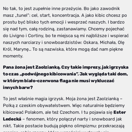
No tak, to jest zupełnie inne przeżycie. Bo jako zawodnik
masz „tunel”: cel, start, koncentracja. A jako kibic chcesz po
prostu być blisko tych emocji i wesprzeć naszych. I bardzo
się nad tym, całą rodziną, zastanawiamy. Chcemy pojechać
do Livigno i Cortiny, bo te miejsca są mi najbliższe i wspierać
naszych narciarzy i snowboardzistów: Oskara, Michała, Olę
Król, Marynę… To są nazwiska, które mogą dać nam piękne
momenty.
Pana żona jest Zaolzianką. Czy takie imprezy, jak igrzyska
to czas „podwójnego kibicowania”. Jak wygląda taki dom,
w którym biało-czerwona flaga nie musi wykluczać
innych barw?
To jest właśnie magia igrzysk. Moja żona jest Zaolzianką –
Polką z czeskim obywatelstwem. Więc naturalnie będziemy
kibicować Polakom, ale też Czechom. I tu pojawia się
Ester
Ledecká
– fenomen, który połączył narty i snowboard jak
nikt. Takie postacie budują piękno olimpizmu: przekraczają