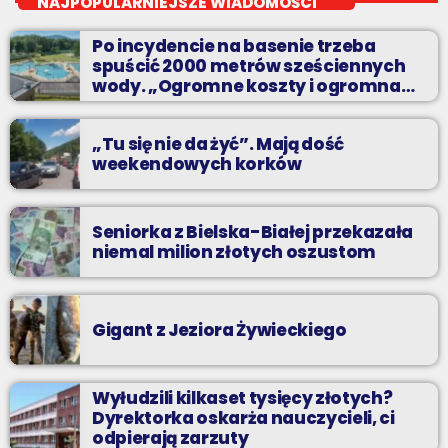
NAJPOPULARNIEJSZE WIADOMOŚCI
Planujesz domową prywatkę? Chcesz rozgrzać się przed
Po incydencie na basenie trzeba
sobotnią imprezą? Masz ochotę pobawić się ze znajomymi przy
spuścić 2000 metrów sześciennych
najlepszych dyskotekowych przebojach?
wody. „Ogromne koszty i ogromna
praca”
„Tu się nie da żyć”. Mają dość
weekendowych korków
Seniorka z Bielska-Białej przekazała
niemal milion złotych oszustom
Gigant z Jeziora Żywieckiego
Wyłudzili kilkaset tysięcy złotych?
Dyrektorka oskarża nauczycieli, ci
odpierają zarzuty