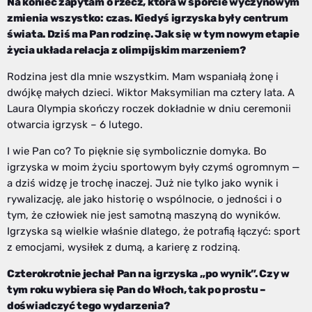
Na koniec zapytam o rzecz, która w sporcie wyczynowym
zmienia wszystko: czas. Kiedyś igrzyska były centrum
świata. Dziś ma Pan rodzinę. Jak się w tym nowym etapie
życia układa relacja z olimpijskim marzeniem?
Rodzina jest dla mnie wszystkim. Mam wspaniałą żonę i
dwójkę małych dzieci. Wiktor Maksymilian ma cztery lata. A
Laura Olympia skończy roczek dokładnie w dniu ceremonii
otwarcia igrzysk – 6 lutego.
I wie Pan co? To pięknie się symbolicznie domyka. Bo
igrzyska w moim życiu sportowym były czymś ogromnym —
a dziś widzę je trochę inaczej. Już nie tylko jako wynik i
rywalizację, ale jako historię o wspólnocie, o jedności i o
tym, że człowiek nie jest samotną maszyną do wyników.
Igrzyska są wielkie właśnie dlatego, że potrafią łączyć: sport
z emocjami, wysiłek z dumą, a karierę z rodziną.
Czterokrotnie jechał Pan na igrzyska „po wynik”. Czy w
tym roku wybiera się Pan do Włoch, tak po prostu –
doświadczyć tego wydarzenia?