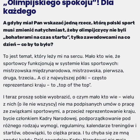
„Olimpijskiego spokoju”! Dla
każdego
A gdyby miał Pan wskazać jedną rzecz, którą polski sport
musi zmienić natychmiast, żeby olimpijczycy nie byli
„bohaterami na czas startu”, tylko zawodowcami na co
dzień — co by to było?
To jest temat, który leży mi na sercu. Mało kto wie, że
sportowcy funkcjonują w systemie klas sportowych:
mistrzowska międzynarodowa, mistrzowska, pierwsza,
druga, trzecia… A ci z najwyższej półki – często
reprezentanci kraju – to „top of the top”.
I teraz proszę sobie wyobrazić, o czym mało kto wie – wielu
z nich (o ile nie wszyscy) nie ma podpisanych umów o pracę
ze związkami sportowymi, a przecież reprezentowanie kraju,
bycie członkiem Kadry Narodowej, podporządkowanie pod
różnego rodzaju wymogi, regulaminy, kalendarze treningów i
startów, obowiązki, to ciężka praca. I tu chyba się ze mną