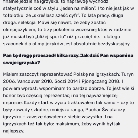
finalnie jedzie na igrzyska, to naprawdę wychodzi
statystycznie coś w stylu „jeden na milion”. I to nie jest jak w
totolotku, że „skreślasz sześć cyfr”. To lata pracy, długa
droga, selekcja. Mówi się nawet, że żeby zostać
olimpijczykiem, to trzy pokolenia wcześniej ktoś w rodzinie
już musiał być „bliżej sportu” niż przeciętnie. I dlatego
szacunek dla olimpijczyków jest absolutnie bezdyskusyjny.
Pan tę drogę przeszedł kilka razy. Jak dziś Pan wspomina
swoje igrzyska?
Miałem zaszczyt reprezentować Polskę na igrzyskach: Turyn
2006, Vancouver 2010, Soczi 2014 i Pjongczang 2018. I
powiem wprost: wspominam to bardzo dobrze. To jest wielki
honor być częścią reprezentacji na tej najważniejszej
imprezie. Każdy start w życiu traktowałem tak samo – czy to
były zawody szkolne, mniejsza ranga, Puchar Świata czy
igrzyska – zawsze dawałem z siebie wszystko. I na
igrzyskach też tak było: maksimum, żeby wynik był jak
najlepszy.