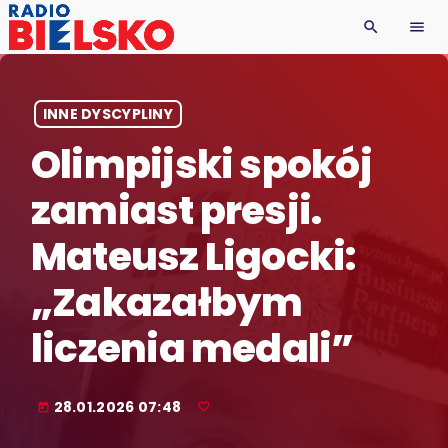
search
menu
INNE DYSCYPLINY
Olimpijski spokój
zamiast presji.
Mateusz Ligocki:
„Zakazałbym
liczenia medali”
28.01.2026 07:48
today