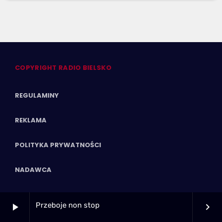
COPYRIGHT RADIO BIELSKO
REGULAMINY
REKLAMA
POLITYKA PRYWATNOŚCI
NADAWCA
DAB+
Przeboje non stop
play_arrow
keyboard_arrow_right
RADIO DISCO