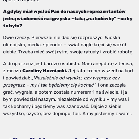
A gdyby miał wysłać Pan do naszych reprezentantów
jedną wiadomość na igrzyska – taką „na lodówkę” – co by
to było?
Dwie rzeczy. Pierwsza: nie dać się rozproszyć. Wioska
olimpijska, media, splendor – świat nagle kręci się wokół
ciebie. Trzeba mieć swój rytm, swoje rytuały i zrobić robotę.
A druga rzecz jest bardzo osobista. Mam anegdotę z tenisa,
z meczu
Caroliny Wozniacki.
Jej tata-trener wszedł na kort
i powiedział: „
Niezależnie od wyniku, czy wygrasz czy
przegrasz – my i tak będziemy cię kochać.
” I ona zaczęła
grać, wygrała, a potem została numerem 1 na świecie. I ja
bym powiedział naszym: niezależnie od wyniku – my was i
tak kochamy i będziemy was szanować. Dajcie z siebie
wszystko, czysto, bez dopingu, fair. A my jesteśmy z wami.