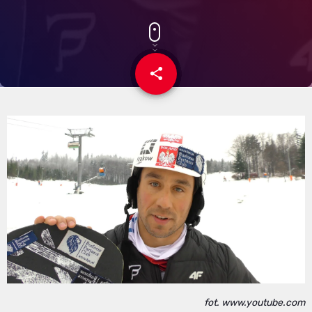
share
email
fot. www.youtube.com