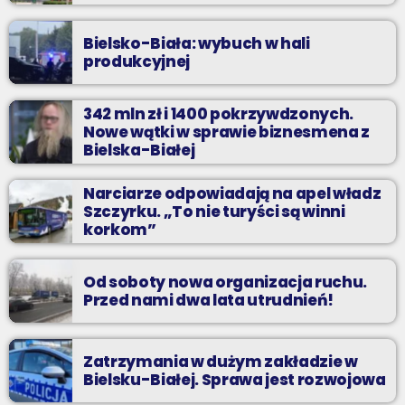
Bielsko-Biała: wybuch w hali
produkcyjnej
342 mln zł i 1400 pokrzywdzonych.
Nowe wątki w sprawie biznesmena z
Bielska-Białej
Narciarze odpowiadają na apel władz
Szczyrku. „To nie turyści są winni
korkom”
Od soboty nowa organizacja ruchu.
Przed nami dwa lata utrudnień!
Zatrzymania w dużym zakładzie w
Bielsku-Białej. Sprawa jest rozwojowa