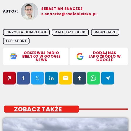
SEBASTIAN SNACZKE
AUTOR:
s.snaczke@radiobielsko.pl
IGRZYSKA OLIMPIJSKIE
MATEUSZ LIGOCKI
SNOWBOARD
TOP-SPORT
OBSERWUJ RADIO
DODAJ NAS
BIELSKO W GOOGLE
JAKO ŹRÓDŁO W
NEWS
GOOGLE
email
ZOBACZ TAKŻE