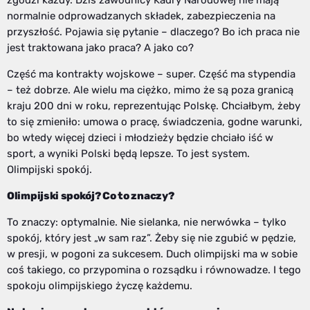
zgodzi każdy. Dziś zawodnicy Kadry Narodowej nie mają
normalnie odprowadzanych składek, zabezpieczenia na
przyszłość. Pojawia się pytanie – dlaczego? Bo ich praca nie
jest traktowana jako praca? A jako co?
Część ma kontrakty wojskowe – super. Część ma stypendia
– też dobrze. Ale wielu ma ciężko, mimo że są poza granicą
kraju 200 dni w roku, reprezentując Polskę. Chciałbym, żeby
to się zmieniło: umowa o pracę, świadczenia, godne warunki,
bo wtedy więcej dzieci i młodzieży będzie chciało iść w
sport, a wyniki Polski będą lepsze. To jest system.
Olimpijski spokój.
Olimpijski spokój? Co to znaczy?
To znaczy: optymalnie. Nie sielanka, nie nerwówka – tylko
spokój, który jest „w sam raz”. Żeby się nie zgubić w pędzie,
w presji, w pogoni za sukcesem. Duch olimpijski ma w sobie
coś takiego, co przypomina o rozsądku i równowadze. I tego
spokoju olimpijskiego życzę każdemu.