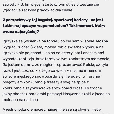
zawody FIS. Im więcej startów, tym stres przestaje cię
„zjadać”, a zaczyna pracować dla ciebie.
Z perspektywy tej bogatej, sportowej kariery – co jest
takim najlepszym wspomnieniem? Taki moment, który
wraca najczęściej?
Igrzyska są „wisienką na torcie”, bo cel sam w sobie. Można
wygrać Puchar Świata, można robić świetne wyniki, a na
igrzyska nie pojechać – bo są co cztery lata i czasem coś
wypada: kontuzja, brak formy w tym konkretnym momencie.
Ja jestem dumny, że mogłem reprezentować Polskę aż tyle
razy. I jest coś, co – z tego co wiem – nikomu innemu w
świecie męskiego snowboardu się nie udało: w Turynie
połączyłem konkurencję freestyle’ową halfpipe z
konkurencją szybkościową snowboard cross. To trochę
jakby skoczek narciarski połączył klasyczne skoki z jazdą po
muldach na nartach.
A jeśli chodzi o emocje… najpiękniejsze są chwile, kiedy