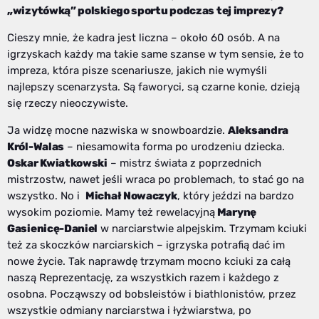
„wizytówką” polskiego sportu podczas tej imprezy?
Cieszy mnie, że kadra jest liczna – około 60 osób. A na
igrzyskach każdy ma takie same szanse w tym sensie, że to
impreza, która pisze scenariusze, jakich nie wymyśli
najlepszy scenarzysta. Są faworyci, są czarne konie, dzieją
się rzeczy nieoczywiste.
Ja widzę mocne nazwiska w snowboardzie.
Aleksandra
Król-Walas
– niesamowita forma po urodzeniu dziecka.
Oskar Kwiatkowski
– mistrz świata z poprzednich
mistrzostw, nawet jeśli wraca po problemach, to stać go na
wszystko. No i
Michał Nowaczyk
, który jeździ na bardzo
wysokim poziomie. Mamy też rewelacyjną
Marynę
Gasienicę-Daniel
w narciarstwie alpejskim. Trzymam kciuki
też za skoczków narciarskich – igrzyska potrafią dać im
nowe życie. Tak naprawdę trzymam mocno kciuki za całą
naszą Reprezentację, za wszystkich razem i każdego z
osobna. Począwszy od bobsleistów i biathlonistów, przez
wszystkie odmiany narciarstwa i łyżwiarstwa, po