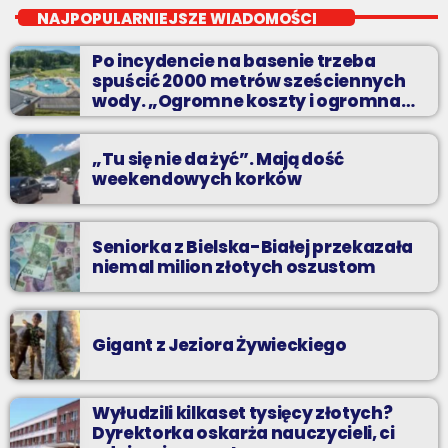
Niedziele od 14 do 16
NAJPOPULARNIEJSZE WIADOMOŚCI
Zadzwoń do nas, wybierz jedną z dwóch muzycznych
Po incydencie na basenie trzeba
propozycji i pozdrów bliskich na żywo w Radiu BIELSKO.
spuścić 2000 metrów sześciennych
wody. „Ogromne koszty i ogromna
praca”
„Tu się nie da żyć”. Mają dość
weekendowych korków
Seniorka z Bielska-Białej przekazała
niemal milion złotych oszustom
Gigant z Jeziora Żywieckiego
Wyłudzili kilkaset tysięcy złotych?
Dyrektorka oskarża nauczycieli, ci