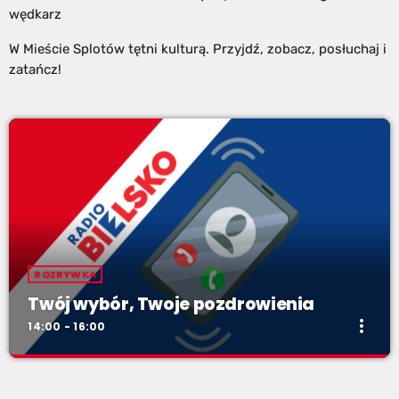
wędkarz
W Mieście Splotów tętni kulturą. Przyjdź, zobacz, posłuchaj i
zatańcz!
ROZRYWKA
Twój wybór, Twoje pozdrowienia
more_vert
14:00 - 16:00
Twój wybór, Twoje pozdrowienia
close