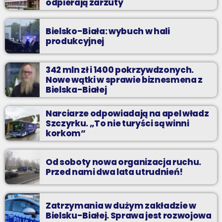
odpierają zarzuty
Bielsko-Biała: wybuch w hali
produkcyjnej
342 mln zł i 1400 pokrzywdzonych.
Nowe wątki w sprawie biznesmena z
Bielska-Białej
Narciarze odpowiadają na apel władz
Szczyrku. „To nie turyści są winni
korkom”
Od soboty nowa organizacja ruchu.
Przed nami dwa lata utrudnień!
Zatrzymania w dużym zakładzie w
Bielsku-Białej. Sprawa jest rozwojowa