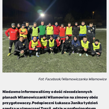
Fot: Facebook/Wilamowiczanka Wilamowice
Niedawno informowaliśmy o dość niecodziennych
planach Wilamowiczanki Wilamowice na zimowy obóz
przygotowaczy. Podopieczni Łukasza Janika tydzień
spędzą w słonecznej Turcji, gdzie w profesjonalnym