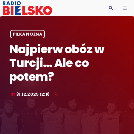
search
menu
PIŁKA NOŻNA
Najpierw obóz w
Turcji… Ale co
potem?
31.12.2025 12:18
today