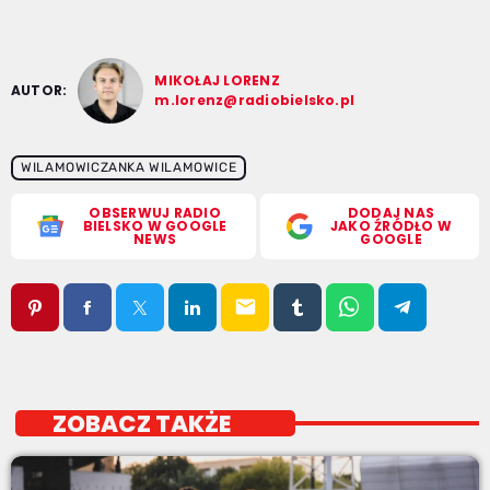
MIKOŁAJ LORENZ
AUTOR:
m.lorenz@radiobielsko.pl
WILAMOWICZANKA WILAMOWICE
OBSERWUJ RADIO
DODAJ NAS
BIELSKO W GOOGLE
JAKO ŹRÓDŁO W
NEWS
GOOGLE
email
ZOBACZ TAKŻE