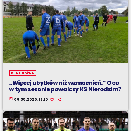
PIŁKA NOŻNA
„Więcej ubytków niż wzmocnień.” O co
w tym sezonie powalczy KS Nierodzim?
today
08.08.2026, 12:10