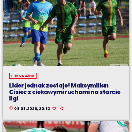
PIŁKA NOŻNA
Lider jednak zostaje! Maksymilian
Cisiec z ciekawymi ruchami na starcie
ligi
today
08.08.2026, 20:33