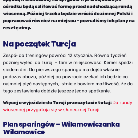
ośrodku będą szlifować formę przed nadchodzącą rundą
wiosenną. Później trzeba będzie wrócić do zimnej Polski i
popracować również na miejscu – poznaliśmy ich plany na
resztę zimy.
Na początek Turcja
Zespół do treningów powróci 12 stycznia. Równo tydzień
później wyleci do Turcji – tam w miejscowości Kemer spędzi
siedem dni. Do pierwszego sparingu ma dojść właśnie
podczas obozu, później po powrocie czekać ich będzie co
najmniej pięć następnych, istnieje bowiem możliwość, że do
tego zestawienia dojdzie jeszcze jedno spotkanie.
Więcej o wyjeździe do Turcji przeczytacie tutaj:
Do rundy
wiosennej przygotują się w słonecznej Turcji
Plan sparingów – Wilamowiczanka
Wilamowice