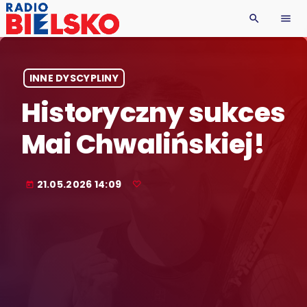
search
menu
INNE DYSCYPLINY
Historyczny sukces
Mai Chwalińskiej!
21.05.2026 14:09
today