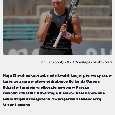
Fot: Facebook/ BKT Advantage Bielsko-Biała
Maja Chwalińska przebrnęła kwalifikacje i pierwszy raz w
karierze zagra w głównej drabince Rollanda Garosa.
Udział w turnieju wielkoszlemowym w Paryżu
zawodniczka BKT Advantage Bielsko-Biała zapewniła
sobie dzięki dzisiejszemu zwycięstwu z Holenderką
Suzan Lamens.