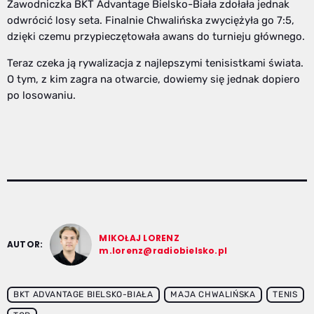
Zawodniczka BKT Advantage Bielsko-Biała zdołała jednak
odwrócić losy seta. Finalnie Chwalińska zwyciężyła go 7:5,
dzięki czemu przypieczętowała awans do turnieju głównego.
Teraz czeka ją rywalizacja z najlepszymi tenisistkami świata.
O tym, z kim zagra na otwarcie, dowiemy się jednak dopiero
po losowaniu.
MIKOŁAJ LORENZ
AUTOR:
m.lorenz@radiobielsko.pl
BKT ADVANTAGE BIELSKO-BIAŁA
MAJA CHWALIŃSKA
TENIS