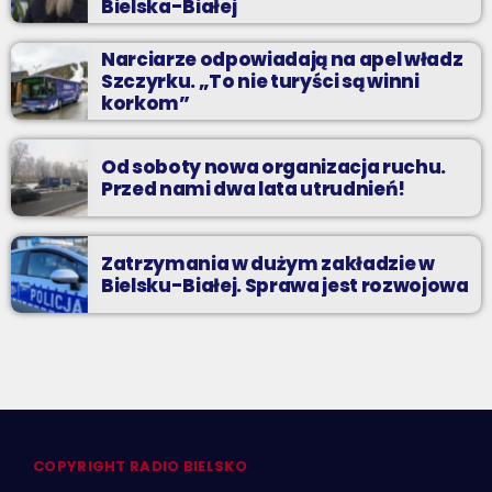
Bielska-Białej
Narciarze odpowiadają na apel władz
Szczyrku. „To nie turyści są winni
korkom”
Od soboty nowa organizacja ruchu.
Przed nami dwa lata utrudnień!
Zatrzymania w dużym zakładzie w
Bielsku-Białej. Sprawa jest rozwojowa
COPYRIGHT RADIO BIELSKO