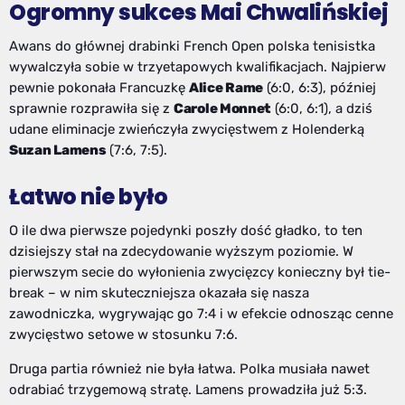
Ogromny sukces Mai Chwalińskiej
Awans do głównej drabinki French Open polska tenisistka
wywalczyła sobie w trzyetapowych kwalifikacjach. Najpierw
pewnie pokonała Francuzkę
Alice Rame
(6:0, 6:3), później
sprawnie rozprawiła się z
Carole Monnet
(6:0, 6:1), a dziś
udane eliminacje zwieńczyła zwycięstwem z Holenderką
Suzan Lamens
(7:6, 7:5).
Łatwo nie było
O ile dwa pierwsze pojedynki poszły dość gładko, to ten
dzisiejszy stał na zdecydowanie wyższym poziomie. W
pierwszym secie do wyłonienia zwycięzcy konieczny był tie-
break – w nim skuteczniejsza okazała się nasza
zawodniczka, wygrywając go 7:4 i w efekcie odnosząc cenne
zwycięstwo setowe w stosunku 7:6.
Druga partia również nie była łatwa. Polka musiała nawet
odrabiać trzygemową stratę. Lamens prowadziła już 5:3.