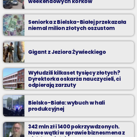
weekendowych korków
Seniorka z Bielska-Białej przekazała
niemal milion złotych oszustom
Gigant z Jeziora Żywieckiego
Wyłudzili kilkaset tysięcy złotych?
Dyrektorka oskarża nauczycieli, ci
odpierają zarzuty
Bielsko-Biała: wybuch w hali
produkcyjnej
342 mln zł i 1400 pokrzywdzonych.
Nowe wątki w sprawie biznesmena z