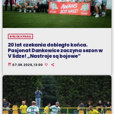
BIELSKA PIŁKA
20 lat czekania dobiegło końca.
Pasjonat Dankowice zaczyna sezon w
V lidze! „Nastroje są bojowe”
today
07.08.2026, 13:00