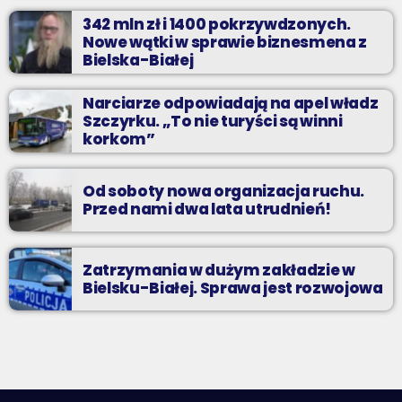
342 mln zł i 1400 pokrzywdzonych.
Nowe wątki w sprawie biznesmena z
Bielska-Białej
Narciarze odpowiadają na apel władz
Szczyrku. „To nie turyści są winni
korkom”
Od soboty nowa organizacja ruchu.
Przed nami dwa lata utrudnień!
Zatrzymania w dużym zakładzie w
Bielsku-Białej. Sprawa jest rozwojowa