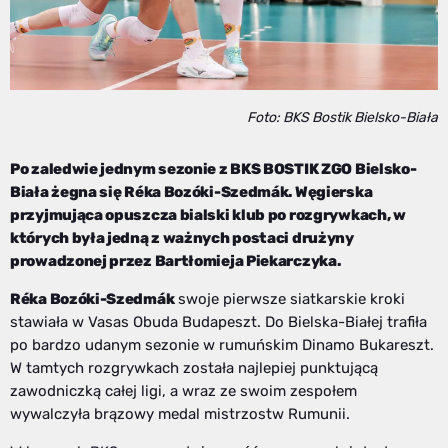
Foto: BKS Bostik Bielsko-Biała
Po zaledwie jednym sezonie z BKS BOSTIK ZGO Bielsko-
Biała żegna się Réka Bozóki-Szedmák. Węgierska
przyjmująca opuszcza bialski klub po rozgrywkach, w
których była jedną z ważnych postaci drużyny
prowadzonej przez Bartłomieja Piekarczyka.
Réka Bozóki-Szedmák
swoje pierwsze siatkarskie kroki
stawiała w Vasas Obuda Budapeszt. Do Bielska-Białej trafiła
po bardzo udanym sezonie w rumuńskim Dinamo Bukareszt.
W tamtych rozgrywkach została najlepiej punktującą
zawodniczką całej ligi, a wraz ze swoim zespołem
wywalczyła brązowy medal mistrzostw Rumunii.