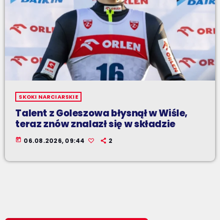
SKOKI NARCIARSKIE
Talent z Goleszowa błysnął w Wiśle,
teraz znów znalazł się w składzie
today
06.08.2026, 09:44
2