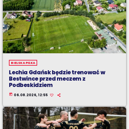
BIELSKA PIŁKA
Lechia Gdańsk będzie trenować w
Bestwince przed meczem z
Podbeskidziem
today
06.08.2026, 12:55