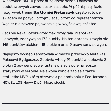
W barwach BKS-u przez dużą część sezonu należała do
podstawowych zawodniczek zespołu. W późniejszej fazie
rozgrywek trener
Bartłomiej Piekarczyk
często rotował
składem na pozycji przyjmującej, przez co reprezentantka
Węgier nie zawsze pojawiała się w wyjściowej szóstce.
Łącznie Réka Bozóki-Szedmák rozegrała 31 spotkań
ligowych, zdobywając 172 punkty. Na ten dorobek złożyło się
145 punktów atakiem, 18 blokiem oraz 9 asów serwisowych.
Najlepszy występ zanotowała w meczu przeciwko Metalkas
Pałacowi Bydgoszcz. Zdobyła wtedy 19 punktów, dołożyła 3
bloki i 2 asy serwisowe, ustanawiając swoje najlepsze
statystyki w sezonie. Na swoim koncie zapisała także
statuetkę MVP, którą otrzymała po spotkaniu z EcoHarpoon
NOWEL LOS Nowy Dwór Mazowiecki.