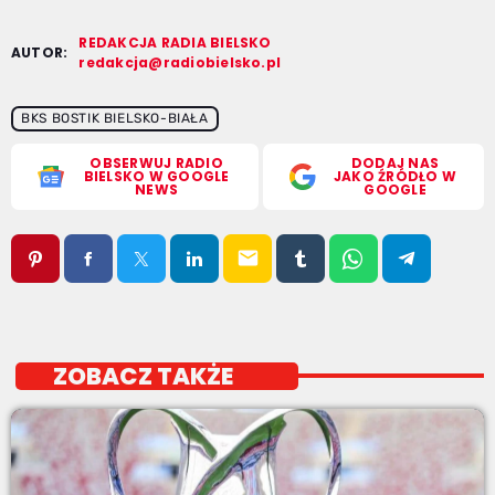
REDAKCJA RADIA BIELSKO
AUTOR:
redakcja@radiobielsko.pl
BKS BOSTIK BIELSKO-BIAŁA
OBSERWUJ RADIO
DODAJ NAS
BIELSKO W GOOGLE
JAKO ŹRÓDŁO W
NEWS
GOOGLE
email
ZOBACZ TAKŻE