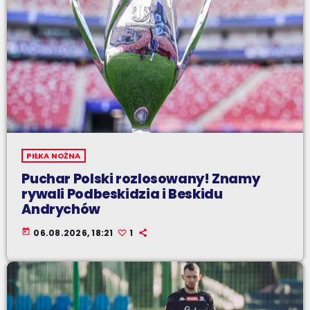
PIŁKA NOŻNA
Puchar Polski rozlosowany! Znamy
rywali Podbeskidzia i Beskidu
Andrychów
today
06.08.2026, 18:21
1