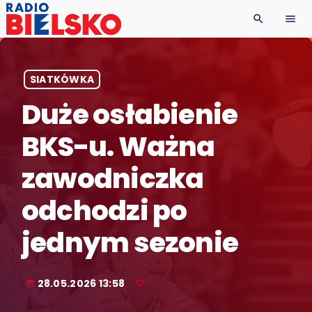
search
menu
SIATKÓWKA
Duże osłabienie
BKS-u. Ważna
zawodniczka
odchodzi po
jednym sezonie
28.05.2026 13:58
today