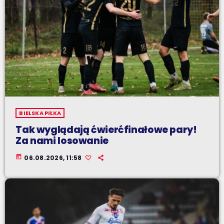
BIELSKA PIŁKA
Tak wyglądają ćwierćfinałowe pary!
Za nami losowanie
today
06.08.2026, 11:58