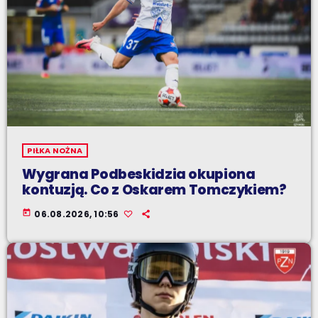
PIŁKA NOŻNA
Wygrana Podbeskidzia okupiona
kontuzją. Co z Oskarem Tomczykiem?
today
06.08.2026, 10:56