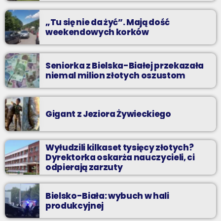
praca”
„Tu się nie da żyć”. Mają dość
weekendowych korków
Seniorka z Bielska-Białej przekazała
niemal milion złotych oszustom
Gigant z Jeziora Żywieckiego
Wyłudzili kilkaset tysięcy złotych?
Dyrektorka oskarża nauczycieli, ci
odpierają zarzuty
Bielsko-Biała: wybuch w hali
produkcyjnej