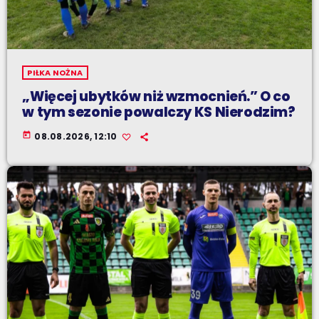
PIŁKA NOŻNA
„Więcej ubytków niż wzmocnień.” O co
w tym sezonie powalczy KS Nierodzim?
today
08.08.2026, 12:10