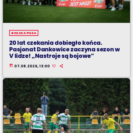
BIELSKA PIŁKA
20 lat czekania dobiegło końca.
Pasjonat Dankowice zaczyna sezon w
V lidze! „Nastroje są bojowe”
today
07.08.2026, 13:00