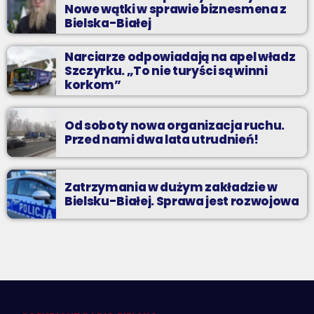
Nowe wątki w sprawie biznesmena z
Bielska-Białej
Narciarze odpowiadają na apel władz
Szczyrku. „To nie turyści są winni
korkom”
Od soboty nowa organizacja ruchu.
Przed nami dwa lata utrudnień!
Zatrzymania w dużym zakładzie w
Bielsku-Białej. Sprawa jest rozwojowa