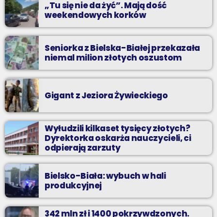
„Tu się nie da żyć”. Mają dość
weekendowych korków
Seniorka z Bielska-Białej przekazała
niemal milion złotych oszustom
Gigant z Jeziora Żywieckiego
Wyłudzili kilkaset tysięcy złotych?
Dyrektorka oskarża nauczycieli, ci
odpierają zarzuty
Bielsko-Biała: wybuch w hali
produkcyjnej
342 mln zł i 1400 pokrzywdzonych.