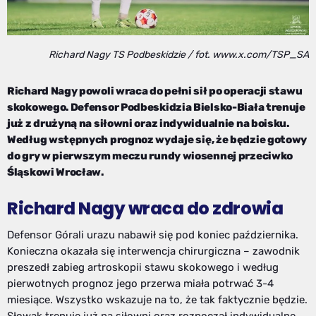
Richard Nagy TS Podbeskidzie / fot. www.x.com/TSP_SA
Richard Nagy powoli wraca do pełni sił po operacji stawu
skokowego. Defensor Podbeskidzia Bielsko-Biała trenuje
już z drużyną na siłowni oraz indywidualnie na boisku.
Według wstępnych prognoz wydaje się, że będzie gotowy
do gry w pierwszym meczu rundy wiosennej przeciwko
Śląskowi Wrocław.
Richard Nagy wraca do zdrowia
Defensor Górali urazu nabawił się pod koniec października.
Konieczna okazała się interwencja chirurgiczna – zawodnik
preszedł zabieg artroskopii stawu skokowego i według
pierwotnych prognoz jego przerwa miała potrwać 3-4
miesiące. Wszystko wskazuje na to, że tak faktycznie będzie.
Słowak trenuje już na siłowni oraz rozpoczął indywidualne