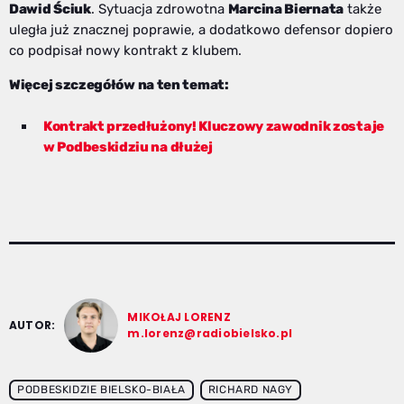
Dawid Ściuk
. Sytuacja zdrowotna
Marcina Biernata
także
uległa już znacznej poprawie, a dodatkowo defensor dopiero
co podpisał nowy kontrakt z klubem.
Więcej szczegółów na ten temat:
Kontrakt przedłużony! Kluczowy zawodnik zostaje
w Podbeskidziu na dłużej
MIKOŁAJ LORENZ
AUTOR:
m.lorenz@radiobielsko.pl
PODBESKIDZIE BIELSKO-BIAŁA
RICHARD NAGY