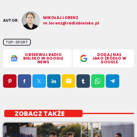
MIKOŁAJ LORENZ
AUTOR:
m.lorenz@radiobielsko.pl
TOP-SPORT
OBSERWUJ RADIO
DODAJ NAS
BIELSKO W GOOGLE
JAKO ŹRÓDŁO W
NEWS
GOOGLE
email
ZOBACZ TAKŻE