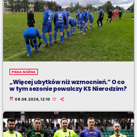
PIŁKA NOŻNA
„Więcej ubytków niż wzmocnień.” O co
w tym sezonie powalczy KS Nierodzim?
today
08.08.2026, 12:10