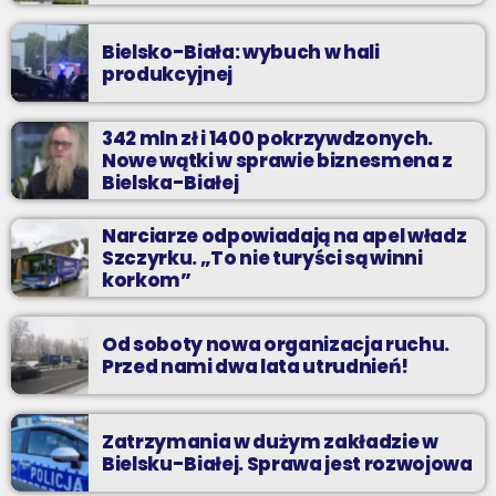
Bielsko-Biała: wybuch w hali
produkcyjnej
342 mln zł i 1400 pokrzywdzonych.
Nowe wątki w sprawie biznesmena z
Bielska-Białej
Narciarze odpowiadają na apel władz
Szczyrku. „To nie turyści są winni
korkom”
Od soboty nowa organizacja ruchu.
Przed nami dwa lata utrudnień!
Zatrzymania w dużym zakładzie w
Bielsku-Białej. Sprawa jest rozwojowa