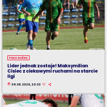
PIŁKA NOŻNA
Lider jednak zostaje! Maksymilian
Cisiec z ciekawymi ruchami na starcie
ligi
today
08.08.2026, 20:33