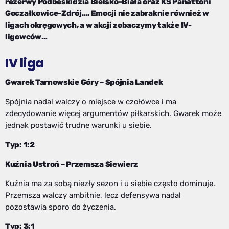
rezerwy Podbeskidzia Bielsko-Biała oraz KS Panattoni
Goczałkowice-Zdrój…. Emocji nie zabraknie również w
ligach okręgowych, a w akcji zobaczymy także IV-
ligowców…
IV liga
Gwarek Tarnowskie Góry
–
Spójnia Landek
Spójnia nadal walczy o miejsce w czołówce i ma
zdecydowanie więcej argumentów piłkarskich. Gwarek może
jednak postawić trudne warunki u siebie.
Typ: 1:2
Kuźnia Ustroń
–
Przemsza Siewierz
Kuźnia ma za sobą niezły sezon i u siebie często dominuje.
Przemsza walczy ambitnie, lecz defensywa nadal
pozostawia sporo do życzenia.
Typ: 3:1