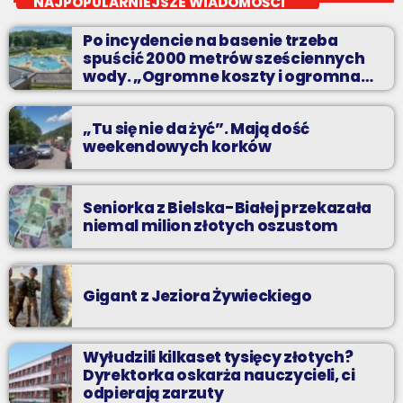
NAJPOPULARNIEJSZE WIADOMOŚCI
Zadzwoń do nas, wybierz jedną z dwóch muzycznych
Po incydencie na basenie trzeba
propozycji i pozdrów bliskich na żywo w Radiu BIELSKO.
spuścić 2000 metrów sześciennych
wody. „Ogromne koszty i ogromna
praca”
„Tu się nie da żyć”. Mają dość
weekendowych korków
Seniorka z Bielska-Białej przekazała
niemal milion złotych oszustom
Gigant z Jeziora Żywieckiego
Wyłudzili kilkaset tysięcy złotych?
Dyrektorka oskarża nauczycieli, ci
odpierają zarzuty