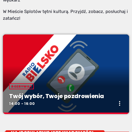
W Mieście Splotów tętni kulturą. Przyjdź, zobacz, posłuchaj i
zatańcz!
ROZRYWKA
Twój wybór, Twoje pozdrowienia
more_vert
14:00 - 16:00
Twój wybór, Twoje pozdrowienia
close
Niedziele od 14 do 16