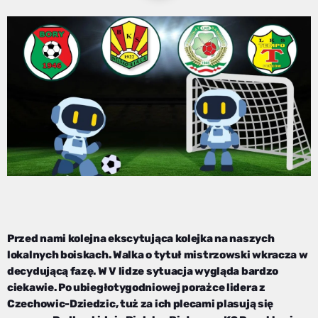
Przed nami kolejna ekscytująca kolejka na naszych
lokalnych boiskach. Walka o tytuł mistrzowski wkracza w
decydującą fazę. W V lidze sytuacja wygląda bardzo
ciekawie. Po ubiegłotygodniowej porażce lidera z
Czechowic-Dziedzic, tuż za ich plecami plasują się