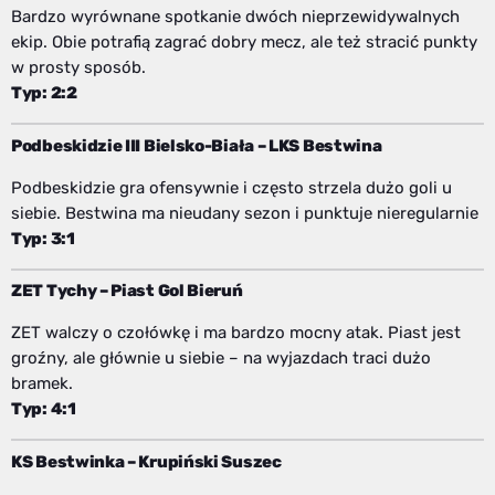
Bardzo wyrównane spotkanie dwóch nieprzewidywalnych
ekip. Obie potrafią zagrać dobry mecz, ale też stracić punkty
w prosty sposób.
Typ: 2:2
Podbeskidzie III Bielsko-Biała – LKS Bestwina
Podbeskidzie gra ofensywnie i często strzela dużo goli u
siebie. Bestwina ma nieudany sezon i punktuje nieregularnie
Typ: 3:1
ZET Tychy – Piast Gol Bieruń
ZET walczy o czołówkę i ma bardzo mocny atak. Piast jest
groźny, ale głównie u siebie – na wyjazdach traci dużo
bramek.
Typ: 4:1
KS Bestwinka – Krupiński Suszec