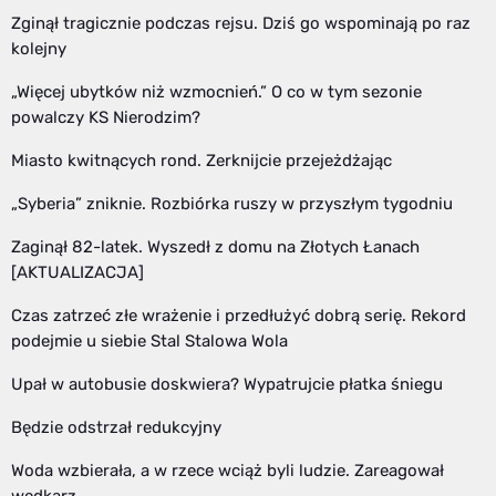
Zginął tragicznie podczas rejsu. Dziś go wspominają po raz
kolejny
„Więcej ubytków niż wzmocnień.” O co w tym sezonie
powalczy KS Nierodzim?
Miasto kwitnących rond. Zerknijcie przejeżdżając
„Syberia” zniknie. Rozbiórka ruszy w przyszłym tygodniu
Zaginął 82-latek. Wyszedł z domu na Złotych Łanach
[AKTUALIZACJA]
Czas zatrzeć złe wrażenie i przedłużyć dobrą serię. Rekord
podejmie u siebie Stal Stalowa Wola
Upał w autobusie doskwiera? Wypatrujcie płatka śniegu
Będzie odstrzał redukcyjny
Woda wzbierała, a w rzece wciąż byli ludzie. Zareagował
wędkarz