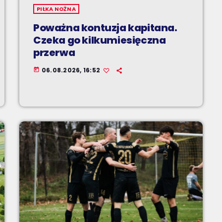
PIŁKA NOŻNA
Poważna kontuzja kapitana.
Czeka go kilkumiesięczna
przerwa
06.08.2026, 16:52
today