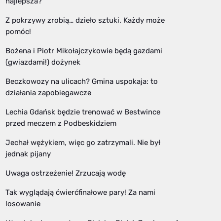
najlepsza?
Z pokrzywy zrobią… dzieło sztuki. Każdy może
pomóc!
Bożena i Piotr Mikołajczykowie będą gazdami
(gwiazdami!) dożynek
Beczkowozy na ulicach? Gmina uspokaja: to
działania zapobiegawcze
Lechia Gdańsk będzie trenować w Bestwince
przed meczem z Podbeskidziem
Jechał wężykiem, więc go zatrzymali. Nie był
jednak pijany
Uwaga ostrzeżenie! Zrzucają wodę
Tak wyglądają ćwierćfinałowe pary! Za nami
losowanie