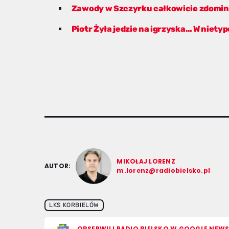
Zawody w Szczyrku całkowicie zdomi
Piotr Żyła jedzie na igrzyska… W nietyp
MIKOŁAJ LORENZ
AUTOR:
m.lorenz@radiobielsko.pl
LKS KORBIELÓW
OBSERWUJ RADIO BIELSKO W GOOGLE NEW