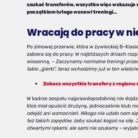
szukać transferów, wszystko więc wskazuje na
początkiem lutego wznowi treningi…
Wracają do pracy w n
Po zimowej przerwie, która w żywieckiej B-Klasi
zabiera się do pracy. W najbliższych dniach ro
wiosenną.
– Zaczynamy normalne treningi przed r
takie „gierki”, teraz wchodzimy już w ten właśc
Zobacz wszystkie transfery z regionu
W kadrze zespołu najprawdopodobniej nie dojdz
ktoś miał opuścić drużynę, jednocześnie klub n
odejść ani wzmocnień. Nikogo nie udało nam si
też takich zapędów, żeby szukać kogoś na siłę. Je
otwartymi rękami, ale sami nie szukamy –
wyjaśn