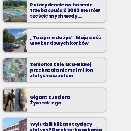
to właśnie nocą można "upolować" na naszej
Po incydencie na basenie
antenie prawdziwe muzyczne perełki.
trzeba spuścić 2000 metrów
sześciennych wody.
„Ogromne koszty i ogromna
praca”
„Tu się nie da żyć”. Mają dość
weekendowych korków
Seniorka z Bielska-Białej
przekazała niemal milion
złotych oszustom
Gigant z Jeziora
Żywieckiego
Wyłudzili kilkaset tysięcy
złotych? Dyrektorka oskarża