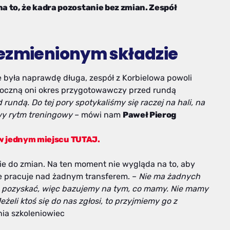
 to, że kadra pozostanie bez zmian. Zespół
iezmienionym składzie
e była naprawdę długa, zespół z Korbielowa powoli
zpoczną oni okres przygotowawczy przed rundą
undą. Do tej pory spotykaliśmy się raczej na hali, na
iwy rytm treningowy
– mówi nam
Paweł Pierog
 w jednym miejscu TUTAJ.
ie do zmian. Na ten moment nie wygląda na to, aby
ie pracuje nad żadnym transferem. –
Nie ma żadnych
ę pozyskać, więc bazujemy na tym, co mamy. Nie mamy
żeli ktoś się do nas zgłosi, to przyjmiemy go z
ia szkoleniowiec