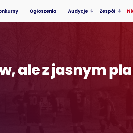
onkursy
Ogłoszenia
Audycje
Zespół
Ni
ów, ale z jasnym p