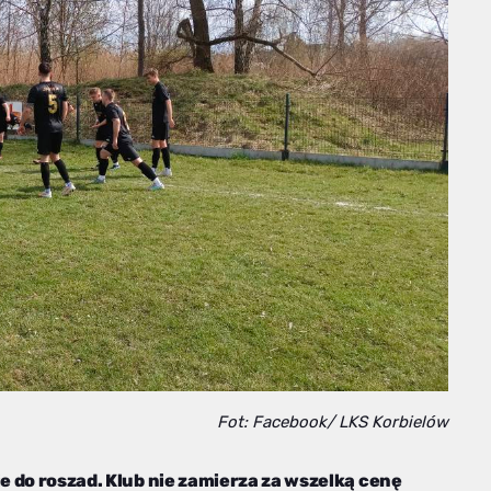
Fot: Facebook/ LKS Korbielów
ie do roszad. Klub nie zamierza za wszelką cenę