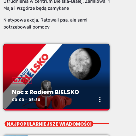
Utrudnienia w centrum Bielska-Białej. Zamkowa, 1
Maja i Wzgórze będą zamykane
Nietypowa akcja. Ratowali psa, ale sami
potrzebowali pomocy
MUZYKA
Noc z Radiem BIELSKO
more_vert
00:00 - 05:30
close
Noc z Radiem BIELSKO
NAJPOPULARNIEJSZE WIADOMOŚCI
Nocą, kiedy wszyscy śpią - my gramy dalej. I