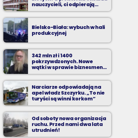
nauczycieli, ci odpierają
zarzuty
Bielsko-Biała: wybuch w hali
produkcyjnej
342 mln zł i 1400
pokrzywdzonych. Nowe
wątki w sprawie biznesmena
z Bielska-Białej
Narciarze odpowiadają na
apel władz Szczyrku. „To nie
turyści są winni korkom”
Od soboty nowa organizacja
ruchu. Przed nami dwa lata
utrudnień!