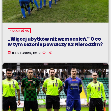
PIŁKA NOŻNA
„Więcej ubytków niż wzmocnień.” O co
w tym sezonie powalczy KS Nierodzim?
today
08.08.2026, 12:10