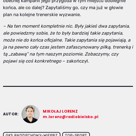
obecnej kampanii jego przygoda w tym miejscu dobiegnie
końca, ale co dalej? Zapytaliśmy go, czy ma już w głowie
plan na kolejne trenerskie wyzwanie.
– Na ten moment kompletnie nic. Były jakieś dwa zapytania,
ale powiedzmy sobie, że to były bardziej takie zapytania,
może nie do końca oficjalne. Takie zapytania się pojawiają, a
ja na pewno cały czas jestem zafascynowany piłką, trenerką i
tą „zabawą” na tym naszym poziomie. Zobaczymy, czy
pojawi się coś konkretnego
– zakończył.
MIKOŁAJ LORENZ
AUTOR:
m.lorenz@radiobielsko.pl
GKS RADZIECHOWY-WIEPRZ
TOP-SPORT