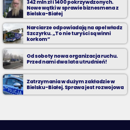
342 mln zł i 1400 pokrzywdzonych.
Nowe wątki w sprawie biznesmena z
Bielska-Białej
Narciarze odpowiadają na apel władz
Szczyrku. „To nie turyści są winni
korkom”
Od soboty nowa organizacja ruchu.
Przed nami dwa lata utrudnień!
Zatrzymania w dużym zakładzie w
Bielsku-Białej. Sprawa jest rozwojowa