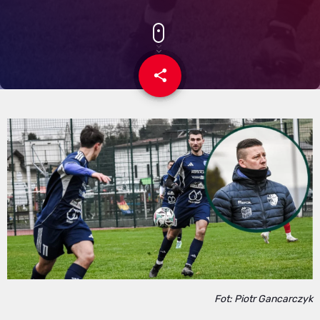
share
email
Fot: Piotr Gancarczyk