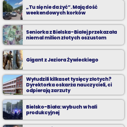
„Tu się nie da żyć”. Mają dość
weekendowych korków
Seniorka z Bielska-Białej przekazała
niemal milion złotych oszustom
Gigant z Jeziora Żywieckiego
Wyłudzili kilkaset tysięcy złotych?
Dyrektorka oskarża nauczycieli, ci
odpierają zarzuty
Bielsko-Biała: wybuch w hali
produkcyjnej