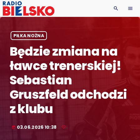
search
menu
PIŁKA NOŻNA
Będzie zmiana na
ławce trenerskiej!
Sebastian
Gruszfeld odchodzi
z klubu
03.06.2026 10:38
today