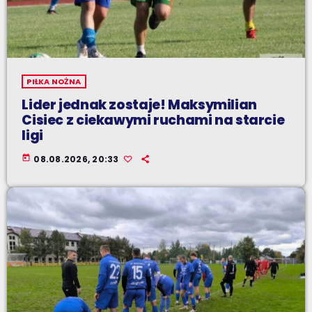
PIŁKA NOŻNA
Lider jednak zostaje! Maksymilian
Cisiec z ciekawymi ruchami na starcie
ligi
today
08.08.2026, 20:33