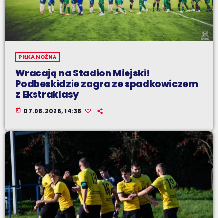
PIŁKA NOŻNA
Wracają na Stadion Miejski!
Podbeskidzie zagra ze spadkowiczem
z Ekstraklasy
today
07.08.2026, 14:38