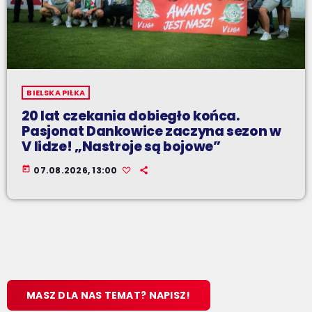
BIELSKA PIŁKA
20 lat czekania dobiegło końca.
Pasjonat Dankowice zaczyna sezon w
V lidze! „Nastroje są bojowe”
today
07.08.2026, 13:00
MASZ DLA NAS TEMAT? NAPISZ!