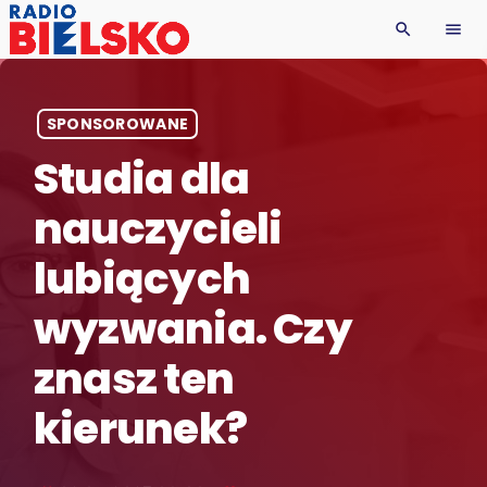
search
menu
SPONSOROWANE
Studia dla
nauczycieli
lubiących
wyzwania. Czy
znasz ten
kierunek?