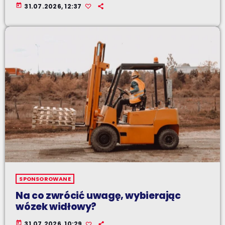
today
31.07.2026, 12:37
SPONSOROWANE
Na co zwrócić uwagę, wybierając
wózek widłowy?
today
31.07.2026, 10:29