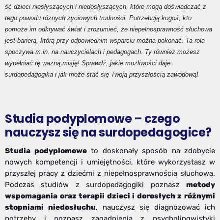
ść dzieci niesłyszących i niedosłyszących, które mogą doświadczać z
tego powodu różnych życiowych trudności. Potrzebują kogoś, kto
pomoże im odkrywać świat i zrozumieć, że niepełnosprawność słuchowa
jest barierą, którą przy odpowiednim wsparciu można pokonać. Ta rola
spoczywa m.in. na nauczycielach i pedagogach. Ty również możesz
wypełniać tę ważną misję! Sprawdź, jakie możliwości daje
surdopedagogika i jak może stać się Twoją przyszłością zawodową!
Studia podyplomowe – czego
nauczysz się na surdopedagogice?
Studia podyplomowe
to doskonały sposób na zdobycie
nowych kompetencji i umiejętności, które wykorzystasz w
przyszłej pracy z dziećmi z niepełnosprawnością słuchową.
Podczas studiów z surdopedagogiki poznasz
metody
wspomagania oraz terapii dzieci i dorosłych z różnymi
stopniami niedosłuchu
, nauczysz się diagnozować ich
potrzeby i poznasz zagadnienia z psycholingwistyki