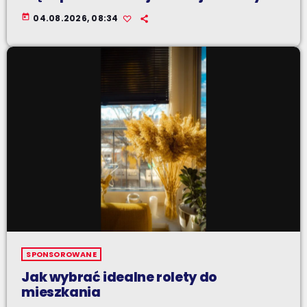
today
04.08.2026, 08:34
SPONSOROWANE
Jak wybrać idealne rolety do
mieszkania