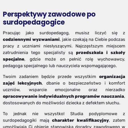
Perspektywy zawodowe po
surdopedagogice
Pracując jako surdopedagog, musisz liczyć się z
codziennymi wyzwaniami
, jakie czekają na Ciebie podczas
pracy z uczniami niesłyszącymi. Najczęstszym miejscem
zatrudnienia tego specjalisty są
przedszkola i szkoły
specjalne
, gdzie może on pełnić rolę wychowawcy,
pedagoga specjalnego lub nauczyciela wspomagającego.
Twoim zadaniem będzie przede wszystkim
organizacja
zajęć lekcyjnych
, dbanie o bezpieczeństwo i komfort
uczniów, wsparcie emocjonalne oraz nierzadko
opracowywanie indywidualnych programów nauczania
,
dostosowanych do możliwości dziecka z defektem słuchu.
To jednak nie wszystko! Studia podyplomowe z
surdopedagogiki mają
charakter kwalifikacyjny
, zatem
umożliwiają Ci objęcie stanowiska doradcy zawodowego w