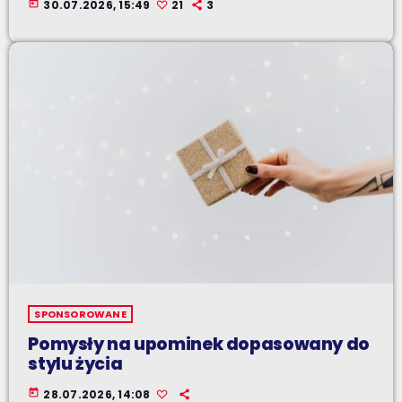
today
30.07.2026, 15:49
21
3
SPONSOROWANE
Pomysły na upominek dopasowany do
stylu życia
today
28.07.2026, 14:08