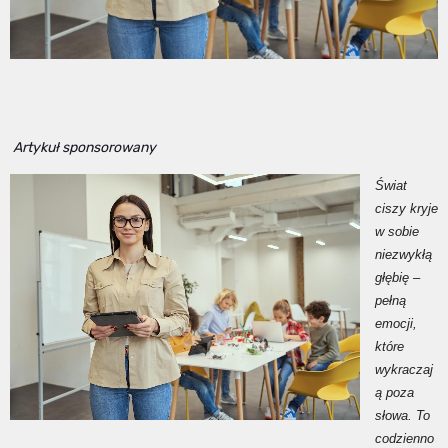
Artykuł sponsorowany
Świat
ciszy kryje
w sobie
niezwykłą
głębię –
pełną
emocji,
które
wykraczaj
ą poza
słowa. To
codzienno