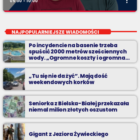
more_vert
05:30 - 10:00
Pierwsza Zmiana
close
od poniedziałku do piątku od 5:30
NAJPOPULARNIEJSZE WIADOMOŚCI
Codziennie od poniedziałku do piątku od 5:30 do 10.
Po incydencie na basenie trzeba
spuścić 2000 metrów sześciennych
wody. „Ogromne koszty i ogromna
praca”
„Tu się nie da żyć”. Mają dość
weekendowych korków
Seniorka z Bielska-Białej przekazała
niemal milion złotych oszustom
Gigant z Jeziora Żywieckiego