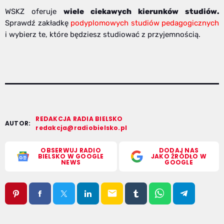
WSKZ oferuje
wiele ciekawych kierunków studiów.
Sprawdź zakładkę
podyplomowych studiów pedagogicznych
i wybierz te, które będziesz studiować z przyjemnością.
REDAKCJA RADIA BIELSKO
AUTOR:
redakcja@radiobielsko.pl
OBSERWUJ RADIO
DODAJ NAS
BIELSKO W GOOGLE
JAKO ŹRÓDŁO W
NEWS
GOOGLE
email