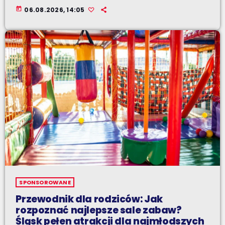
today
06.08.2026, 14:05
SPONSOROWANE
Przewodnik dla rodziców: Jak
rozpoznać najlepsze sale zabaw?
Śląsk pełen atrakcji dla najmłodszych