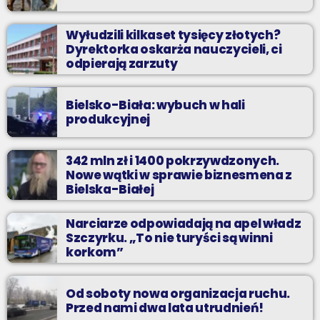
Wyłudzili kilkaset tysięcy złotych?
Dyrektorka oskarża nauczycieli, ci
odpierają zarzuty
Bielsko-Biała: wybuch w hali
produkcyjnej
342 mln zł i 1400 pokrzywdzonych.
Nowe wątki w sprawie biznesmena z
Bielska-Białej
Narciarze odpowiadają na apel władz
Szczyrku. „To nie turyści są winni
korkom”
Od soboty nowa organizacja ruchu.
Przed nami dwa lata utrudnień!