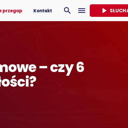
play_arrow
search
menu
SŁUCH
e przegap
Kontakt
mowe – czy 6
ości?