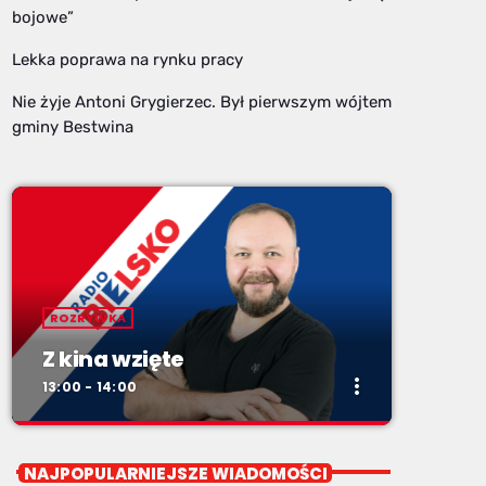
bojowe”
Lekka poprawa na rynku pracy
Nie żyje Antoni Grygierzec. Był pierwszym wójtem
gminy Bestwina
ROZRYWKA
Z kina wzięte
more_vert
13:00 - 14:00
close
Z kina wzięte
NAJPOPULARNIEJSZE WIADOMOŚCI