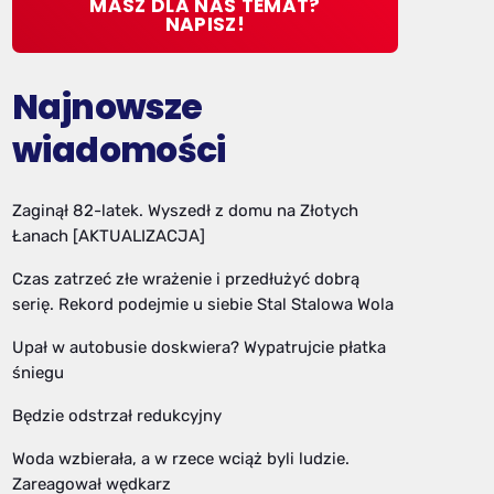
MASZ DLA NAS TEMAT?
NAPISZ!
Najnowsze
wiadomości
Zaginął 82-latek. Wyszedł z domu na Złotych
Łanach [AKTUALIZACJA]
Czas zatrzeć złe wrażenie i przedłużyć dobrą
serię. Rekord podejmie u siebie Stal Stalowa Wola
Upał w autobusie doskwiera? Wypatrujcie płatka
śniegu
Będzie odstrzał redukcyjny
Woda wzbierała, a w rzece wciąż byli ludzie.
Zareagował wędkarz