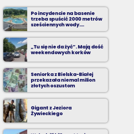
Soboty od 13 do 14
Po incydencie na basenie
Z Kina Wzięte to audycja w której film
trzeba spuścić 2000 metrów
występuje roli głównej.
sześciennych wody.
„Ogromne koszty i ogromna
praca”
„Tu się nie da żyć”. Mają dość
weekendowych korków
Seniorka z Bielska-Białej
przekazała niemal milion
złotych oszustom
Gigant z Jeziora
Żywieckiego