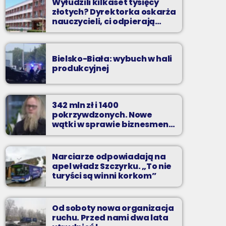
Wyłudzili kilkaset tysięcy
złotych? Dyrektorka oskarża
nauczycieli, ci odpierają
zarzuty
Bielsko-Biała: wybuch w hali
produkcyjnej
342 mln zł i 1400
pokrzywdzonych. Nowe
wątki w sprawie biznesmena
z Bielska-Białej
Narciarze odpowiadają na
apel władz Szczyrku. „To nie
turyści są winni korkom”
Od soboty nowa organizacja
ruchu. Przed nami dwa lata