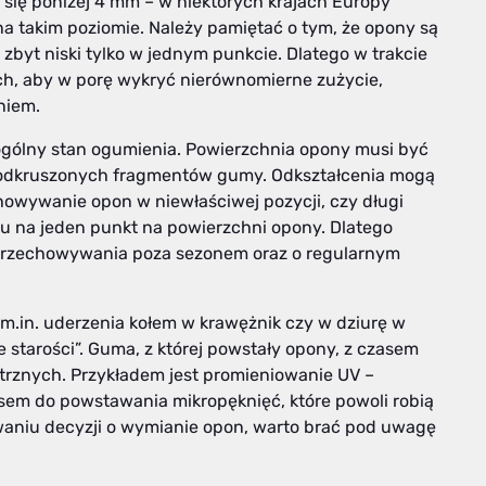
się poniżej 4 mm – w niektórych krajach Europy
a takim poziomie. Należy pamiętać o tym, że opony są
 zbyt niski tylko w jednym punkcie. Dlatego w trakcie
ch, aby w porę wykryć nierównomierne zużycie,
niem.
 ogólny stan ogumienia. Powierzchnia opony musi być
y odkruszonych fragmentów gumy. Odkształcenia mogą
owywanie opon w niewłaściwej pozycji, czy długi
du na jeden punkt na powierzchni opony. Dlatego
przechowywania poza sezonem oraz o regularnym
.in. uderzenia kołem w krawężnik czy w dziurę w
e starości”. Guma, z której powstały opony, z czasem
trznych. Przykładem jest promieniowanie UV –
sem do powstawania mikropęknięć, które powoli robią
owaniu decyzji o wymianie opon, warto brać pod uwagę