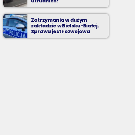
utrudnień!
Zatrzymania w dużym
zakładzie w Bielsku-Białej.
Sprawa jest rozwojowa