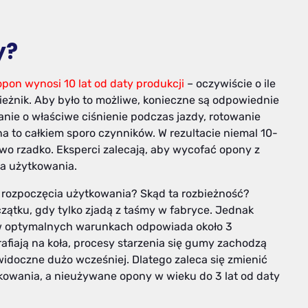
y?
on wynosi 10 lat od daty produkcji
– oczywiście o ile
ieżnik. Aby było to możliwe, konieczne są odpowiednie
ie o właściwe ciśnienie podczas jazdy, rotowanie
 to całkiem sporo czynników. W rezultacie niemal 10-
kowo rzadko. Eksperci zalecają, aby wycofać opony z
ia użytkowania.
tu rozpoczęcia użytkowania? Skąd ta rozbieżność?
zątku, gdy tylko zjadą z taśmy w fabryce. Jednak
w optymalnych warunkach odpowiada około 3
afiają na koła, procesy starzenia się gumy zachodzą
 widoczne dużo wcześniej. Dlatego zaleca się zmienić
kowania, a nieużywane opony w wieku do 3 lat od daty