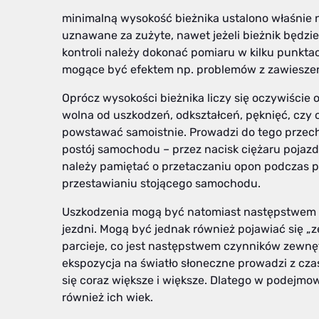
minimalną wysokość bieżnika ustalono właśnie n
uznawane za zużyte, nawet jeżeli bieżnik będzie
kontroli należy dokonać pomiaru w kilku punkta
mogące być efektem np. problemów z zawiesze
Oprócz wysokości bieżnika liczy się oczywiście
wolna od uszkodzeń, odkształceń, pęknięć, cz
powstawać samoistnie. Prowadzi do tego przech
postój samochodu – przez nacisk ciężaru pojaz
należy pamiętać o przetaczaniu opon podczas 
przestawianiu stojącego samochodu.
Uszkodzenia mogą być natomiast następstwem m
jezdni. Mogą być jednak również pojawiać się „z
parcieje, co jest następstwem czynników zewnę
ekspozycja na światło słoneczne prowadzi z cza
się coraz większe i większe. Dlatego w podejm
również ich wiek.