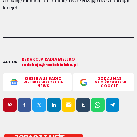
aplikację mobilną lub infolinię, oszczędzając czas i unikając
kolejek.
REDAKCJA RADIA BIELSKO
AUTOR:
redakcja@radiobielsko.pl
OBSERWUJ RADIO
DODAJ NAS
BIELSKO W GOOGLE
JAKO ŹRÓDŁO W
NEWS
GOOGLE
email