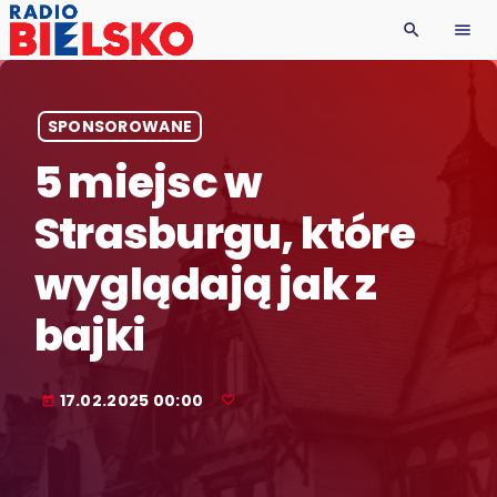
search
menu
SPONSOROWANE
5 miejsc w
Strasburgu, które
wyglądają jak z
bajki
17.02.2025 00:00
today