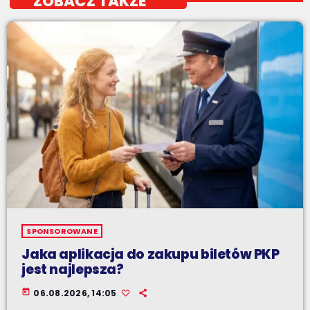
ZOBACZ TAKŻE
SPONSOROWANE
Jaka aplikacja do zakupu biletów PKP
jest najlepsza?
today
06.08.2026, 14:05