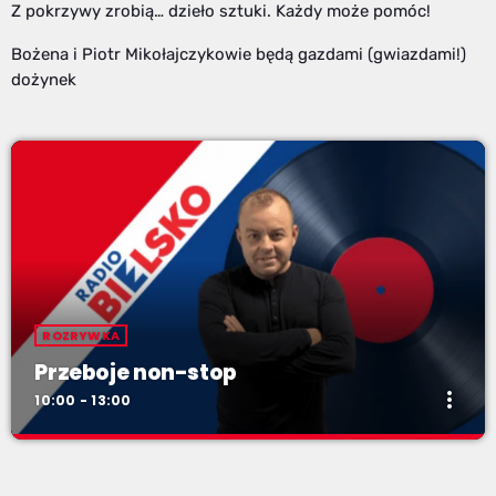
Z pokrzywy zrobią… dzieło sztuki. Każdy może pomóc!
Bożena i Piotr Mikołajczykowie będą gazdami (gwiazdami!)
dożynek
ROZRYWKA
Przeboje non-stop
more_vert
10:00 - 13:00
Przeboje non-stop
close
Najlepsze pasmo towarzyszące na Podbeskidziu! Konkursy,