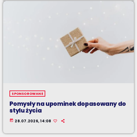
SPONSOROWANE
Pomysły na upominek dopasowany do
stylu życia
today
28.07.2026, 14:08