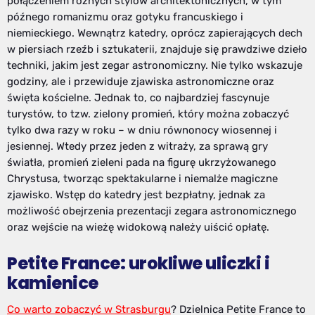
połączeniem różnych stylów architektonicznych, w tym
późnego romanizmu oraz gotyku francuskiego i
niemieckiego. Wewnątrz katedry, oprócz zapierających dech
w piersiach rzeźb i sztukaterii, znajduje się prawdziwe dzieło
techniki, jakim jest zegar astronomiczny. Nie tylko wskazuje
godziny, ale i przewiduje zjawiska astronomiczne oraz
święta kościelne. Jednak to, co najbardziej fascynuje
turystów, to tzw. zielony promień, który można zobaczyć
tylko dwa razy w roku – w dniu równonocy wiosennej i
jesiennej. Wtedy przez jeden z witraży, za sprawą gry
światła, promień zieleni pada na figurę ukrzyżowanego
Chrystusa, tworząc spektakularne i niemalże magiczne
zjawisko. Wstęp do katedry jest bezpłatny, jednak za
możliwość obejrzenia prezentacji zegara astronomicznego
oraz wejście na wieżę widokową należy uiścić opłatę.
Petite France: urokliwe uliczki i
kamienice
Co warto zobaczyć w Strasburgu
? Dzielnica Petite France to