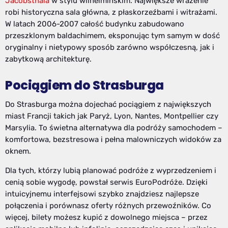
Jacobsthala
w stylu wilhelmińskim. Największe wrażenie
robi historyczna sala główna, z płaskorzeźbami i witrażami.
W latach 2006-2007 całość budynku zabudowano
przeszklonym baldachimem, eksponując tym samym w dość
oryginalny i nietypowy sposób zarówno współczesną, jak i
zabytkową architekturę.
Pociągiem do Strasburga
Do Strasburga można dojechać pociągiem z największych
miast Francji takich jak Paryż, Lyon, Nantes, Montpellier czy
Marsylia. To świetna alternatywa dla podróży samochodem –
komfortowa, bezstresowa i pełna malowniczych widoków za
oknem.
Dla tych, którzy lubią planować podróże z wyprzedzeniem i
cenią sobie wygodę, powstał serwis EuroPodróże. Dzięki
intuicyjnemu interfejsowi szybko znajdziesz najlepsze
połączenia i porównasz oferty różnych przewoźników. Co
więcej, bilety możesz kupić z dowolnego miejsca – przez