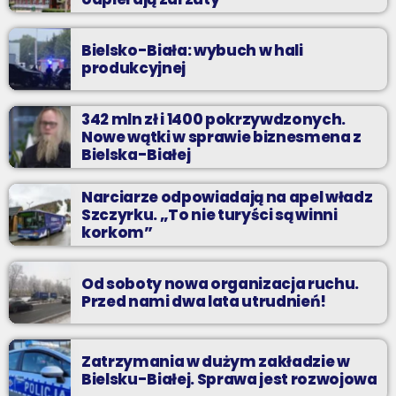
Bielsko-Biała: wybuch w hali
produkcyjnej
342 mln zł i 1400 pokrzywdzonych.
Nowe wątki w sprawie biznesmena z
Bielska-Białej
Narciarze odpowiadają na apel władz
Szczyrku. „To nie turyści są winni
korkom”
Od soboty nowa organizacja ruchu.
Przed nami dwa lata utrudnień!
Zatrzymania w dużym zakładzie w
Bielsku-Białej. Sprawa jest rozwojowa