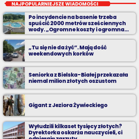
NAJPOPULARNIEJSZE WIADOMOŚCI
akcje radiowe, rozmowy i oczywiście - starannie
wyselekcjonowane przeboje non-stop!
Po incydencie na basenie trzeba
spuścić 2000 metrów sześciennych
wody. „Ogromne koszty i ogromna
praca”
„Tu się nie da żyć”. Mają dość
weekendowych korków
Seniorka z Bielska-Białej przekazała
niemal milion złotych oszustom
Gigant z Jeziora Żywieckiego
Wyłudzili kilkaset tysięcy złotych?
Dyrektorka oskarża nauczycieli, ci
odpierają zarzuty