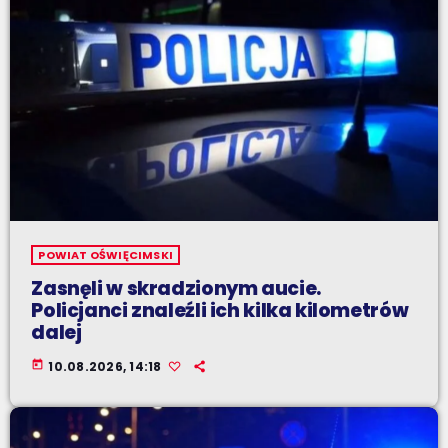
POWIAT OŚWIĘCIMSKI
Zasnęli w skradzionym aucie.
Policjanci znaleźli ich kilka kilometrów
dalej
today
10.08.2026, 14:18