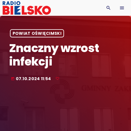
search
menu
POWIAT OŚWIĘCIMSKI
Znaczny wzrost
infekcji
07.10.2024 11:54
today