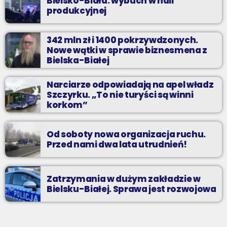
Bielsko-Biała: wybuch w hali
produkcyjnej
342 mln zł i 1400 pokrzywdzonych.
Nowe wątki w sprawie biznesmena z
Bielska-Białej
Narciarze odpowiadają na apel władz
Szczyrku. „To nie turyści są winni
korkom”
Od soboty nowa organizacja ruchu.
Przed nami dwa lata utrudnień!
Zatrzymania w dużym zakładzie w
Bielsku-Białej. Sprawa jest rozwojowa