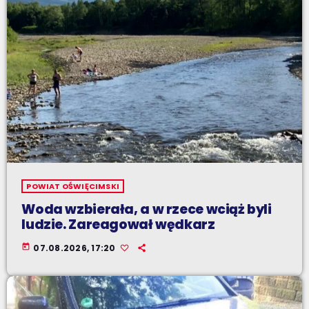
POWIAT OŚWIĘCIMSKI
Woda wzbierała, a w rzece wciąż byli
ludzie. Zareagował wędkarz
today
07.08.2026, 17:20