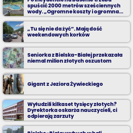
wakacji!
spuścić 2000 metrów sześciennych
wody. „Ogromne koszty i ogromna
praca”
„Tu się nie da żyć”. Mają dość
weekendowych korków
Seniorka z Bielska-Białej przekazała
niemal milion złotych oszustom
Gigant z Jeziora Żywieckiego
Wyłudzili kilkaset tysięcy złotych?
Dyrektorka oskarża nauczycieli, ci
odpierają zarzuty