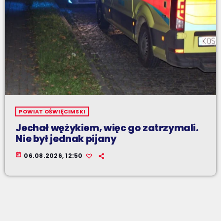
POWIAT OŚWIĘCIMSKI
Jechał wężykiem, więc go zatrzymali.
Nie był jednak pijany
today
06.08.2026, 12:50