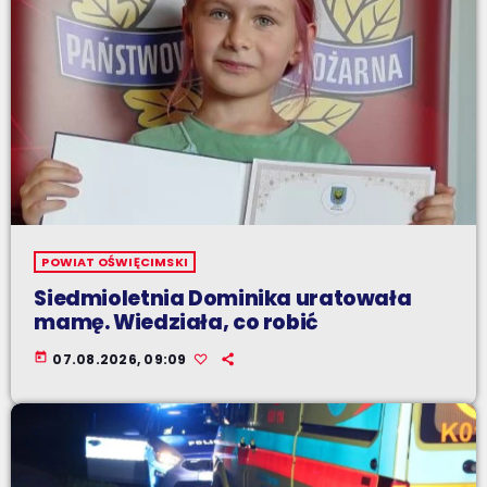
POWIAT OŚWIĘCIMSKI
Siedmioletnia Dominika uratowała
mamę. Wiedziała, co robić
today
07.08.2026, 09:09