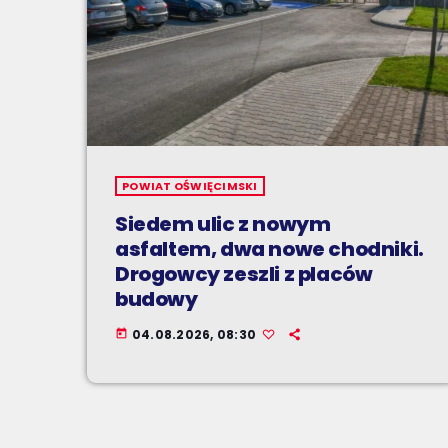
POWIAT OŚWIĘCIMSKI
Siedem ulic z nowym
asfaltem, dwa nowe chodniki.
Drogowcy zeszli z placów
budowy
04.08.2026, 08:30
today