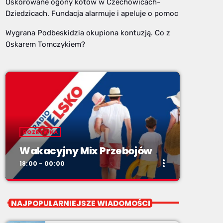
Oskórowane ogony kotów w Czechowicach-
Dziedzicach. Fundacja alarmuje i apeluje o pomoc
Wygrana Podbeskidzia okupiona kontuzją. Co z
Oskarem Tomczykiem?
ROZRYWKA
Wakacyjny Mix Przebojów
more_vert
18:00 - 00:00
close
Wakacyjny Mix Przebojów
NAJPOPULARNIEJSZE WIADOMOŚCI
Wakacyjny Mix Przebojów w Radiu BIELSKO