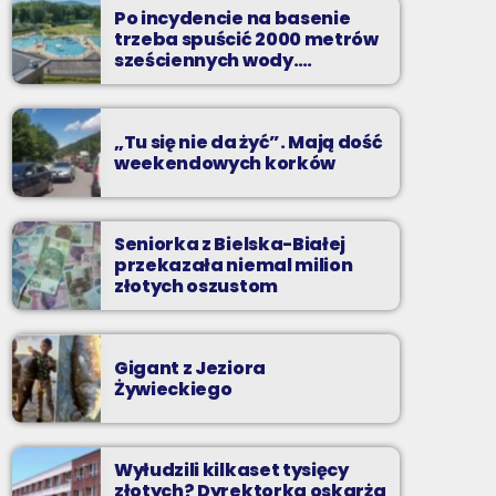
to najgorętsze hity lata, muzyczne plażowe
Po incydencie na basenie
perełki, wspomnienia letnich przebojów,
trzeba spuścić 2000 metrów
nowości i premiery oraz Wasze pozdrowienia
sześciennych wody.
„Ogromne koszty i ogromna
z wakacji!
praca”
„Tu się nie da żyć”. Mają dość
weekendowych korków
Seniorka z Bielska-Białej
przekazała niemal milion
złotych oszustom
Gigant z Jeziora
Żywieckiego
Wyłudzili kilkaset tysięcy
złotych? Dyrektorka oskarża