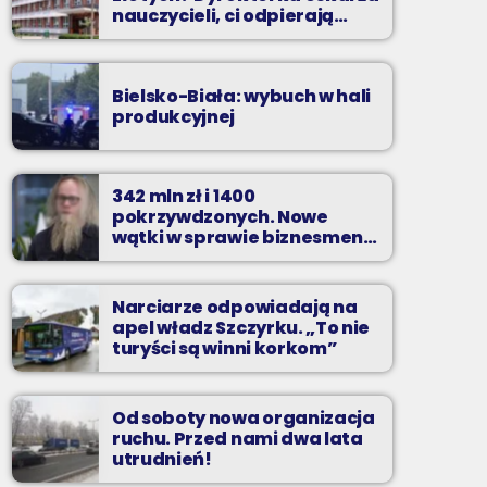
nauczycieli, ci odpierają
zarzuty
Bielsko-Biała: wybuch w hali
produkcyjnej
342 mln zł i 1400
pokrzywdzonych. Nowe
wątki w sprawie biznesmena
z Bielska-Białej
Narciarze odpowiadają na
apel władz Szczyrku. „To nie
turyści są winni korkom”
Od soboty nowa organizacja
ruchu. Przed nami dwa lata
utrudnień!