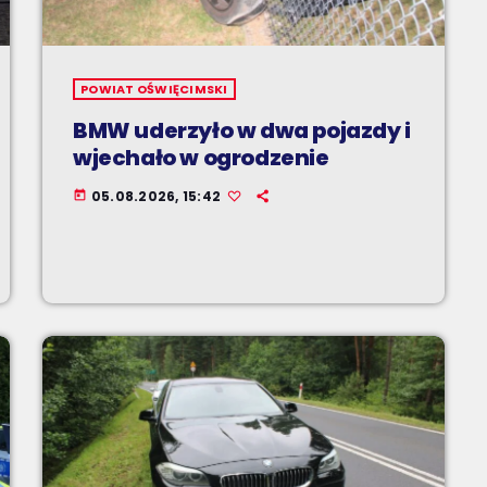
POWIAT OŚWIĘCIMSKI
BMW uderzyło w dwa pojazdy i
wjechało w ogrodzenie
05.08.2026, 15:42
today