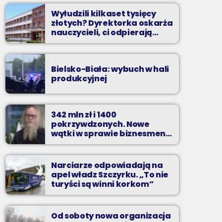
Wyłudzili kilkaset tysięcy
złotych? Dyrektorka oskarża
nauczycieli, ci odpierają
zarzuty
Bielsko-Biała: wybuch w hali
produkcyjnej
342 mln zł i 1400
pokrzywdzonych. Nowe
wątki w sprawie biznesmena
z Bielska-Białej
Narciarze odpowiadają na
apel władz Szczyrku. „To nie
turyści są winni korkom”
Od soboty nowa organizacja