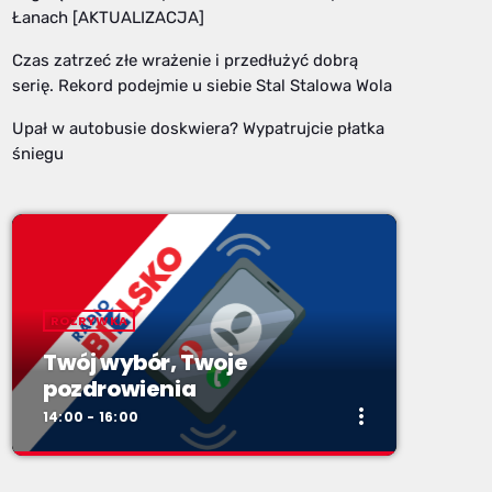
Łanach [AKTUALIZACJA]
Czas zatrzeć złe wrażenie i przedłużyć dobrą
serię. Rekord podejmie u siebie Stal Stalowa Wola
Upał w autobusie doskwiera? Wypatrujcie płatka
śniegu
ROZRYWKA
Twój wybór, Twoje
pozdrowienia
more_vert
14:00 - 16:00
close