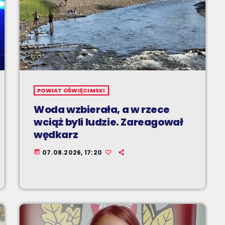
POWIAT OŚWIĘCIMSKI
Woda wzbierała, a w rzece
wciąż byli ludzie. Zareagował
wędkarz
07.08.2026, 17:20
today