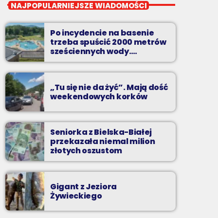
Twój wybór, Twoje
NAJPOPULARNIEJSZE WIADOMOŚCI
pozdrowienia
Niedziele od 14 do 16
Po incydencie na basenie
trzeba spuścić 2000 metrów
Zadzwoń do nas, wybierz jedną z dwóch
sześciennych wody.
„Ogromne koszty i ogromna
muzycznych propozycji i pozdrów bliskich na
praca”
żywo w Radiu BIELSKO.
„Tu się nie da żyć”. Mają dość
weekendowych korków
Seniorka z Bielska-Białej
przekazała niemal milion
złotych oszustom
Gigant z Jeziora
Żywieckiego