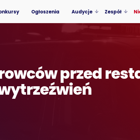
onkursy
Ogłoszenia
Audycje
Zespół
Ni
erowców przed rest
y wytrzeźwień