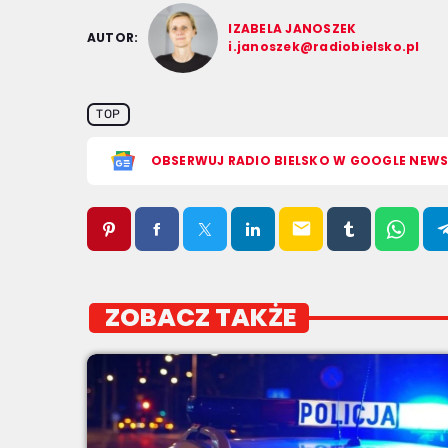
IZABELA JANOSZEK
AUTOR:
i.janoszek@radiobielsko.pl
TOP
OBSERWUJ RADIO BIELSKO W GOOGLE NEW
email
ZOBACZ TAKŻE