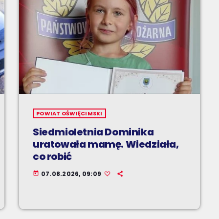
POWIAT OŚWIĘCIMSKI
Siedmioletnia Dominika
uratowała mamę. Wiedziała,
co robić
07.08.2026, 09:09
today