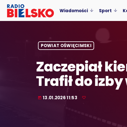
Wiadomości
Sport
K
POWIAT OŚWIĘCIMSKI
Zaczepiał ki
Trafił do izb
13.01.2026 11:53
today