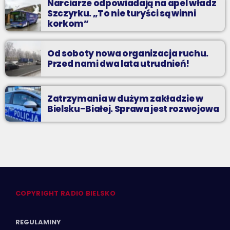
Narciarze odpowiadają na apel władz
Szczyrku. „To nie turyści są winni
korkom”
Od soboty nowa organizacja ruchu.
Przed nami dwa lata utrudnień!
Zatrzymania w dużym zakładzie w
Bielsku-Białej. Sprawa jest rozwojowa
COPYRIGHT RADIO BIELSKO
REGULAMINY