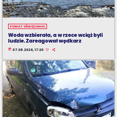
POWIAT OŚWIĘCIMSKI
Woda wzbierała, a w rzece wciąż byli
ludzie. Zareagował wędkarz
today
07.08.2026, 17:20