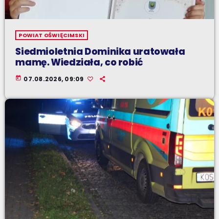
POWIAT OŚWIĘCIMSKI
Siedmioletnia Dominika uratowała
mamę. Wiedziała, co robić
today
07.08.2026, 09:09