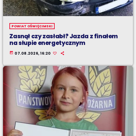
POWIAT OŚWIĘCIMSKI
Zasnął czy zasłabł? Jazda z finałem
na słupie energetycznym
today
07.08.2026, 16:20