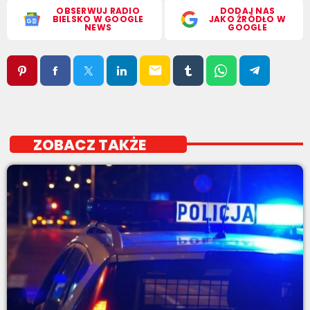
OBSERWUJ RADIO
DODAJ NAS
BIELSKO W GOOGLE
JAKO ŹRÓDŁO W
NEWS
GOOGLE
email
ZOBACZ TAKŻE