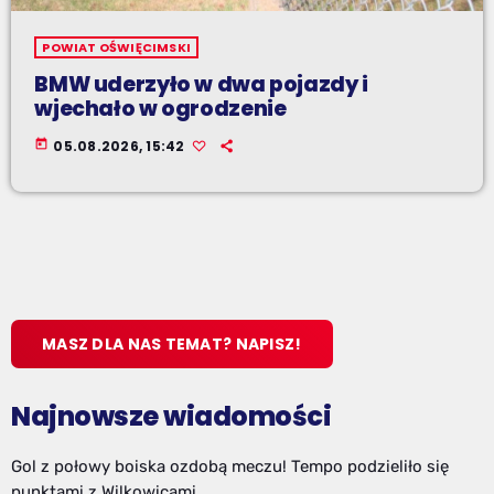
POWIAT OŚWIĘCIMSKI
BMW uderzyło w dwa pojazdy i
wjechało w ogrodzenie
today
05.08.2026, 15:42
MASZ DLA NAS TEMAT? NAPISZ!
Najnowsze wiadomości
Gol z połowy boiska ozdobą meczu! Tempo podzieliło się
punktami z Wilkowicami