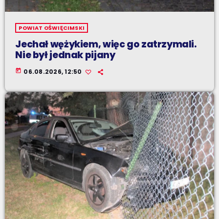
POWIAT OŚWIĘCIMSKI
Jechał wężykiem, więc go zatrzymali.
Nie był jednak pijany
today
06.08.2026, 12:50