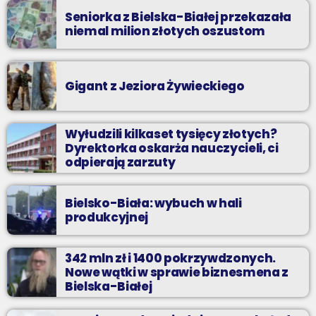
Seniorka z Bielska-Białej przekazała
niemal milion złotych oszustom
Gigant z Jeziora Żywieckiego
Wyłudzili kilkaset tysięcy złotych?
Dyrektorka oskarża nauczycieli, ci
odpierają zarzuty
Bielsko-Biała: wybuch w hali
produkcyjnej
342 mln zł i 1400 pokrzywdzonych.
Nowe wątki w sprawie biznesmena z
Bielska-Białej