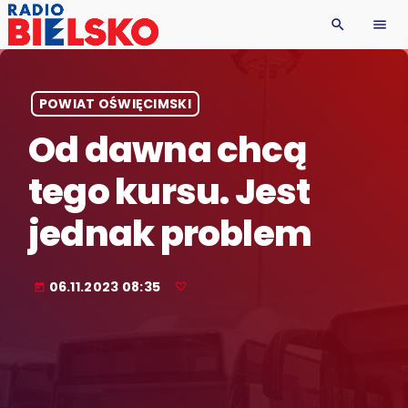
search
menu
POWIAT OŚWIĘCIMSKI
Od dawna chcą
tego kursu. Jest
jednak problem
06.11.2023 08:35
today