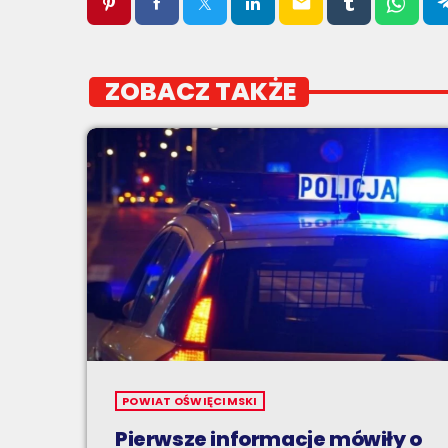
email
ZOBACZ TAKŻE
POWIAT OŚWIĘCIMSKI
Pierwsze informacje mówiły o