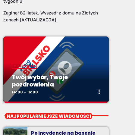
tygodniu
Zaginął 82-latek. Wyszedł z domu na Złotych
Łanach [AKTUALIZACJA]
ROZRYWKA
Twój wybór, Twoje
pozdrowienia
more_vert
14:00 - 16:00
close
Twój wybór, Twoje
NAJPOPULARNIEJSZE WIADOMOŚCI
pozdrowienia
Niedziele od 14 do 16
Po incydencie na basenie