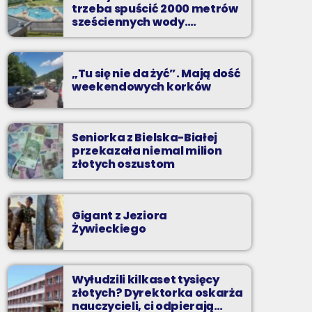
trzeba spuścić 2000 metrów
Zadzwoń do nas, wybierz jedną z dwóch
sześciennych wody.
„Ogromne koszty i ogromna
muzycznych propozycji i pozdrów bliskich na
praca”
żywo w Radiu BIELSKO.
„Tu się nie da żyć”. Mają dość
weekendowych korków
Seniorka z Bielska-Białej
przekazała niemal milion
złotych oszustom
Gigant z Jeziora
Żywieckiego
Wyłudzili kilkaset tysięcy
złotych? Dyrektorka oskarża
nauczycieli, ci odpierają