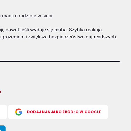
acji o rodzinie w sieci.
i, nawet jeśli wydaje się błaha. Szybka reakcja
agrożeniom i zwiększa bezpieczeństwo najmłodszych.
l
S
DODAJ NAS JAKO ŹRÓDŁO W GOOGLE