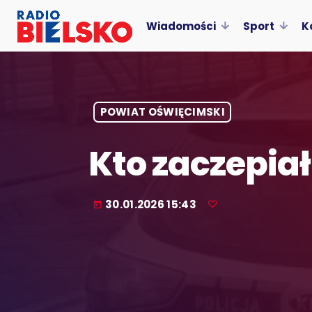
Wiadomości
Sport
K
POWIAT OŚWIĘCIMSKI
Kto zaczepiał 
30.01.2026 15:43
today