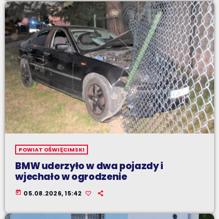
POWIAT OŚWIĘCIMSKI
BMW uderzyło w dwa pojazdy i
wjechało w ogrodzenie
today
05.08.2026, 15:42