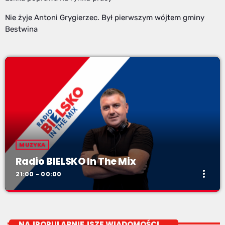
Nie żyje Antoni Grygierzec. Był pierwszym wójtem gminy
Bestwina
MUZYKA
Radio BIELSKO In The Mix
more_vert
21:00 - 00:00
Radio BIELSKO In The Mix
close
piątki od 20 do północy
NAJPOPULARNIEJSZE WIADOMOŚCI