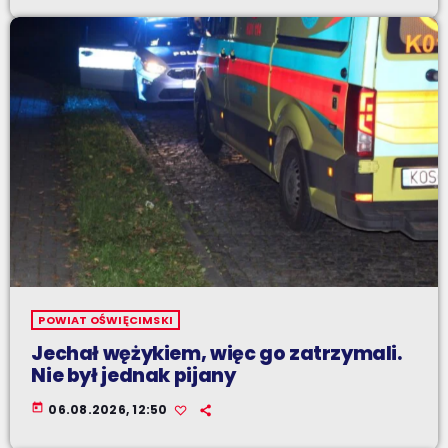
POWIAT OŚWIĘCIMSKI
Jechał wężykiem, więc go zatrzymali.
Nie był jednak pijany
today
06.08.2026, 12:50