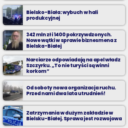
Bielsko-Biała: wybuch w hali
produkcyjnej
342 mln zł i 1400 pokrzywdzonych.
Nowe wątki w sprawie biznesmena z
Bielska-Białej
Narciarze odpowiadają na apel władz
Szczyrku. „To nie turyści są winni
korkom”
Od soboty nowa organizacja ruchu.
Przed nami dwa lata utrudnień!
Zatrzymania w dużym zakładzie w
Bielsku-Białej. Sprawa jest rozwojowa