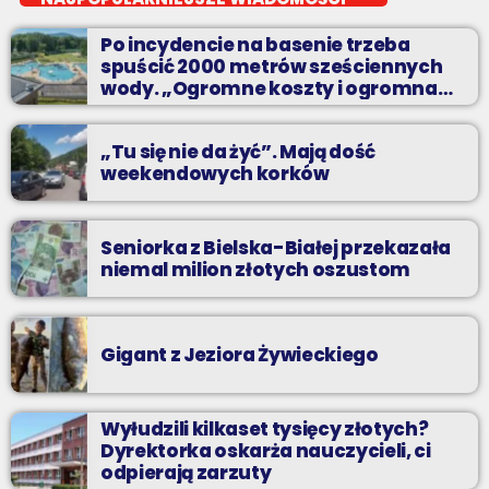
Kilkadziesiąt minut energetycznych beatów.
Po incydencie na basenie trzeba
spuścić 2000 metrów sześciennych
wody. „Ogromne koszty i ogromna
praca”
„Tu się nie da żyć”. Mają dość
weekendowych korków
Seniorka z Bielska-Białej przekazała
niemal milion złotych oszustom
Gigant z Jeziora Żywieckiego
Wyłudzili kilkaset tysięcy złotych?
Dyrektorka oskarża nauczycieli, ci
odpierają zarzuty