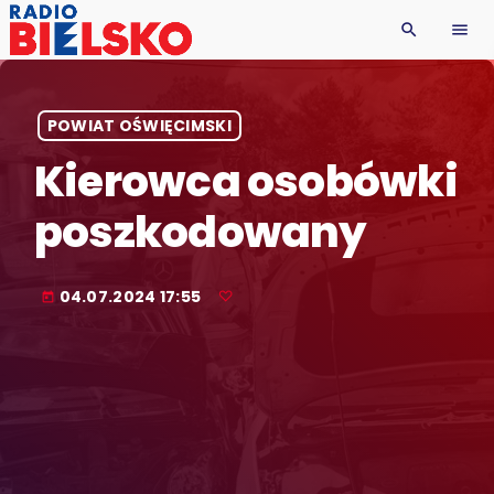
search
menu
POWIAT OŚWIĘCIMSKI
Kierowca osobówki
poszkodowany
04.07.2024 17:55
today