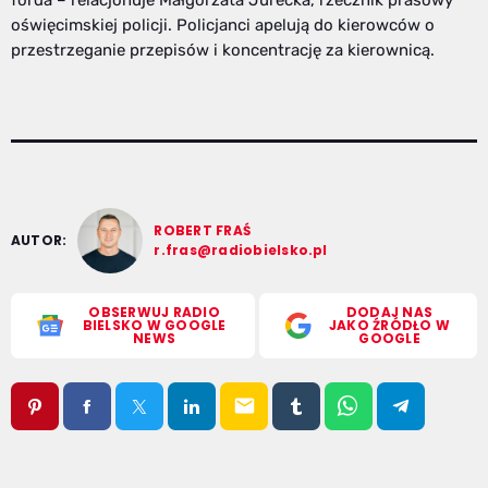
oświęcimskiej policji. Policjanci apelują do kierowców o
przestrzeganie przepisów i koncentrację za kierownicą.
ROBERT FRAŚ
AUTOR:
r.fras@radiobielsko.pl
OBSERWUJ RADIO
DODAJ NAS
BIELSKO W GOOGLE
JAKO ŹRÓDŁO W
NEWS
GOOGLE
email