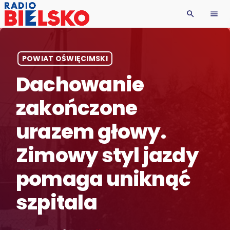
search
menu
POWIAT OŚWIĘCIMSKI
Dachowanie
zakończone
urazem głowy.
Zimowy styl jazdy
pomaga uniknąć
szpitala