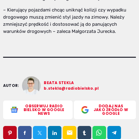
– Kierujący pojazdami chcąc uniknąć kolizji czy wypadku
drogowego muszą zmienić styl jazdy na zimowy. Należy
zmniejszyć prędkość i dostosować ją do panujących
warunków drogowych – zaleca Małgorzata Jurecka.
BEATA STEKLA
AUTOR:
b.stekla@radiobielsko.pl
OBSERWUJ RADIO
DODAJ NAS
BIELSKO W GOOGLE
JAKO ŹRÓDŁO W
NEWS
GOOGLE
email