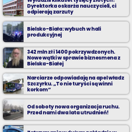
Wyłudzili kilkaset tysięcy złotych?
Dyrektorka oskarża nauczycieli, ci
odpierają zarzuty
Bielsko-Biała: wybuch w hali
produkcyjnej
342 mln zł i 1400 pokrzywdzonych.
Nowe wątki w sprawie biznesmena z
Bielska-Białej
Narciarze odpowiadają na apel władz
Szczyrku. „To nie turyści są winni
korkom”
Od soboty nowa organizacja ruchu.
Przed nami dwa lata utrudnień!