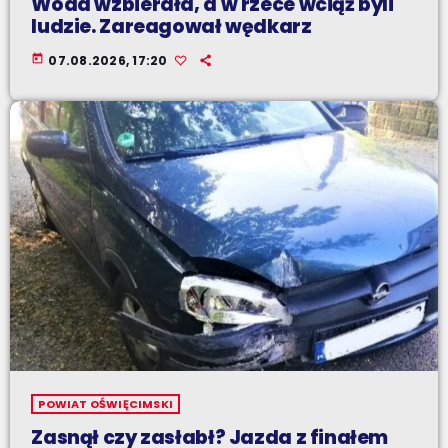
Woda wzbierała, a w rzece wciąż byli
ludzie. Zareagował wędkarz
today
07.08.2026, 17:20
POWIAT OŚWIĘCIMSKI
Zasnął czy zasłabł? Jazda z finałem