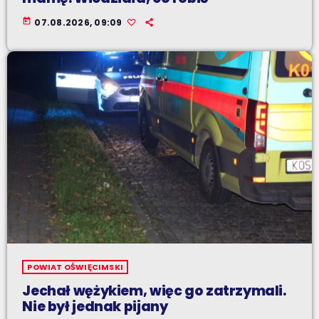
today
07.08.2026, 09:09
POWIAT OŚWIĘCIMSKI
Jechał wężykiem, więc go zatrzymali.
Nie był jednak pijany