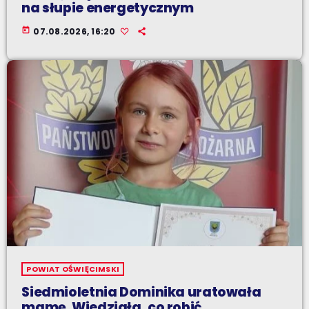
na słupie energetycznym
today
07.08.2026, 16:20
POWIAT OŚWIĘCIMSKI
Siedmioletnia Dominika uratowała
mamę. Wiedziała, co robić