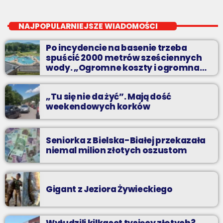
Z kina wzięte
close
Soboty od 13 do 14
NAJPOPULARNIEJSZE WIADOMOŚCI
Z Kina Wzięte to audycja w której film występuje roli głównej.
Po incydencie na basenie trzeba
spuścić 2000 metrów sześciennych
wody. „Ogromne koszty i ogromna
praca”
„Tu się nie da żyć”. Mają dość
weekendowych korków
Seniorka z Bielska-Białej przekazała
niemal milion złotych oszustom
Gigant z Jeziora Żywieckiego