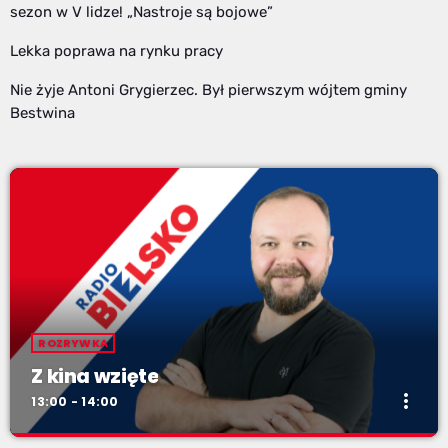
sezon w V lidze! „Nastroje są bojowe”
Lekka poprawa na rynku pracy
Nie żyje Antoni Grygierzec. Był pierwszym wójtem gminy
Bestwina
ROZRYWKA
Z kina wzięte
more_vert
13:00 - 14:00