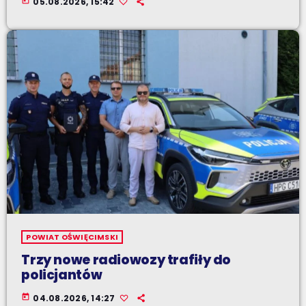
today
05.08.2026, 15:42
POWIAT OŚWIĘCIMSKI
Trzy nowe radiowozy trafiły do
policjantów
today
04.08.2026, 14:27