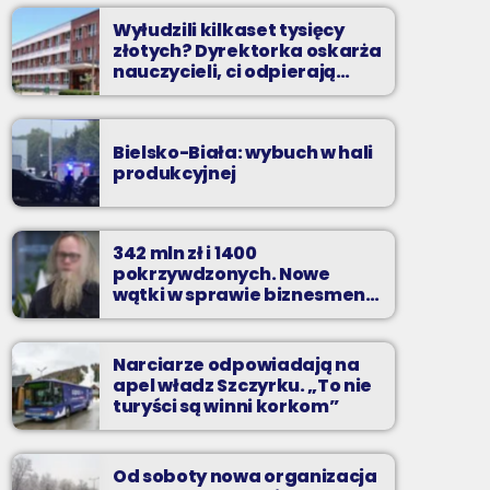
Wyłudzili kilkaset tysięcy
złotych? Dyrektorka oskarża
nauczycieli, ci odpierają
zarzuty
Bielsko-Biała: wybuch w hali
produkcyjnej
342 mln zł i 1400
pokrzywdzonych. Nowe
wątki w sprawie biznesmena
z Bielska-Białej
Narciarze odpowiadają na
apel władz Szczyrku. „To nie
turyści są winni korkom”
Od soboty nowa organizacja