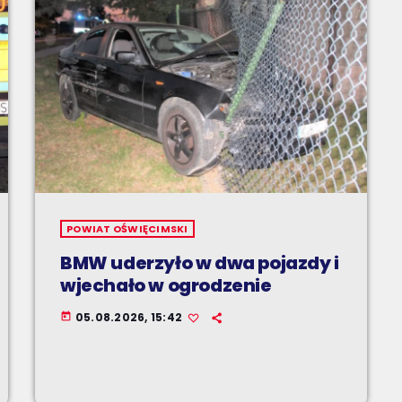
POWIAT OŚWIĘCIMSKI
BMW uderzyło w dwa pojazdy i
wjechało w ogrodzenie
05.08.2026, 15:42
today