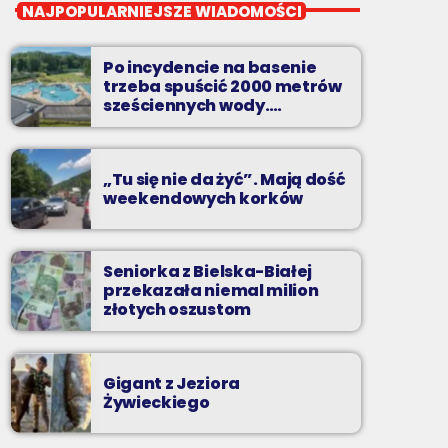
Pierwsza Zmiana
NAJPOPULARNIEJSZE WIADOMOŚCI
od poniedziałku do piątku od 5:30
Po incydencie na basenie
Codziennie od poniedziałku do piątku od 5:30
trzeba spuścić 2000 metrów
do 10.
sześciennych wody.
„Ogromne koszty i ogromna
praca”
„Tu się nie da żyć”. Mają dość
weekendowych korków
Seniorka z Bielska-Białej
przekazała niemal milion
złotych oszustom
Gigant z Jeziora
Żywieckiego