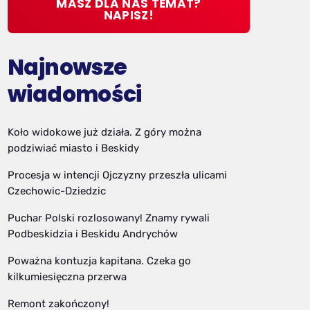
MASZ DLA NAS TEMAT?
NAPISZ!
Najnowsze
wiadomości
Koło widokowe już działa. Z góry można
podziwiać miasto i Beskidy
Procesja w intencji Ojczyzny przeszła ulicami
Czechowic-Dziedzic
Puchar Polski rozlosowany! Znamy rywali
Podbeskidzia i Beskidu Andrychów
Poważna kontuzja kapitana. Czeka go
kilkumiesięczna przerwa
Remont zakończony!