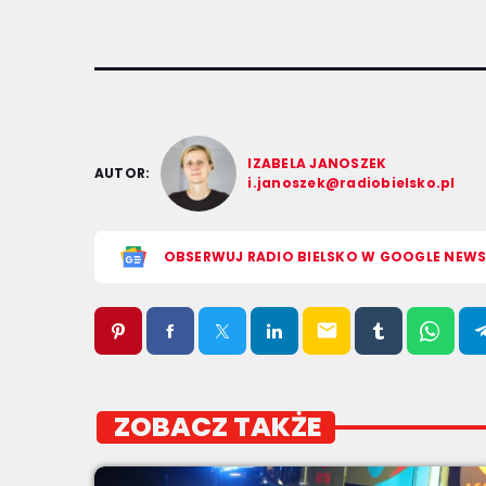
IZABELA JANOSZEK
AUTOR:
i.janoszek@radiobielsko.pl
OBSERWUJ RADIO BIELSKO W GOOGLE NEW
email
ZOBACZ TAKŻE