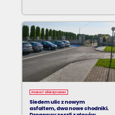
POWIAT OŚWIĘCIMSKI
Siedem ulic z nowym
asfaltem, dwa nowe chodniki.
Drogowcy zeszli z placów