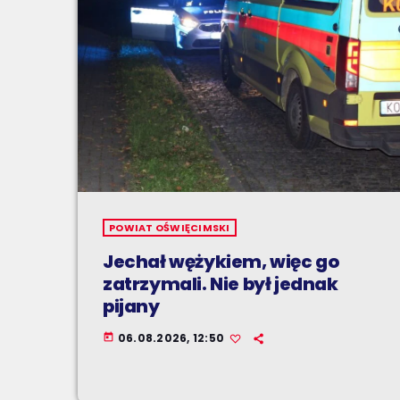
POWIAT OŚWIĘCIMSKI
Jechał wężykiem, więc go
zatrzymali. Nie był jednak
pijany
06.08.2026, 12:50
today