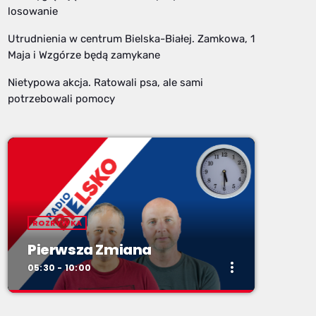
losowanie
Utrudnienia w centrum Bielska-Białej. Zamkowa, 1
Maja i Wzgórze będą zamykane
Nietypowa akcja. Ratowali psa, ale sami
potrzebowali pomocy
ROZRYWKA
Pierwsza Zmiana
more_vert
05:30 - 10:00
close