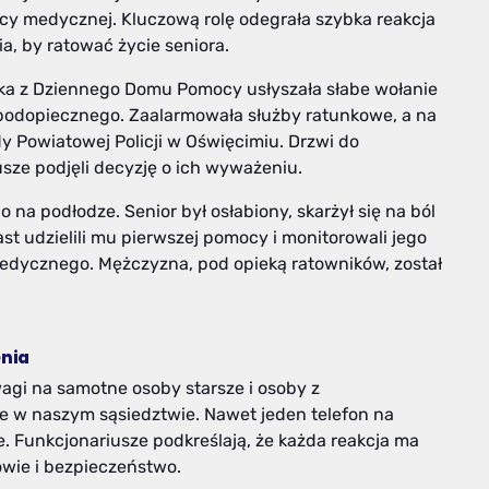
 medycznej. Kluczową rolę odegrała szybka reakcja
a, by ratować życie seniora.
nka z Dziennego Domu Pomocy usłyszała słabe wołanie
podopiecznego. Zaalarmowała służby ratunkowe, a na
dy Powiatowej Policji w Oświęcimiu. Drzwi do
usze podjęli decyzję o ich wyważeniu.
 na podłodze. Senior był osłabiony, skarżył się na ból
miast udzielili mu pierwszej pomocy i monitorowali jego
edycznego. Mężczyzna, pod opieką ratowników, został
enia
wagi na samotne osoby starsze i osoby z
e w naszym sąsiedztwie. Nawet jeden telefon na
 Funkcjonariusze podkreślają, że każda reakcja ma
owie i bezpieczeństwo.