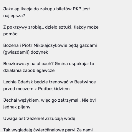
Jaka aplikacja do zakupu biletów PKP jest
najlepsza?
Z pokrzywy zrobią… dzieło sztuki. Każdy może
pomóc!
Bożena i Piotr Mikołajczykowie będą gazdami
(gwiazdami!) dożynek
Beczkowozy na ulicach? Gmina uspokaja: to
działania zapobiegawcze
Lechia Gdańsk będzie trenować w Bestwince
przed meczem z Podbeskidziem
Jechał wężykiem, więc go zatrzymali. Nie był
jednak pijany
Uwaga ostrzeżenie! Zrzucają wodę
Tak wyglądają ćwierćfinałowe pary! Za nami