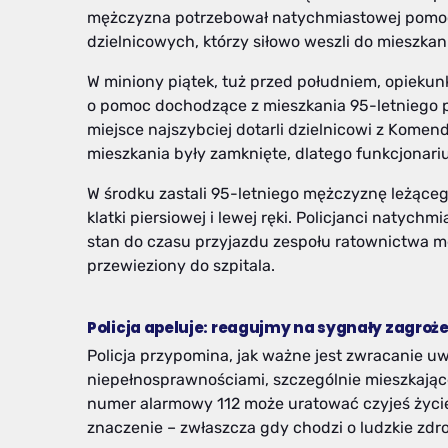
mężczyzna potrzebował natychmiastowej pomocy
dzielnicowych, którzy siłowo weszli do mieszkani
W miniony piątek, tuż przed południem, opieku
o pomoc dochodzące z mieszkania 95-letniego 
miejsce najszybciej dotarli dzielnicowi z Komen
mieszkania były zamknięte, dlatego funkcjonari
W środku zastali 95-letniego mężczyznę leżącego
klatki piersiowej i lewej ręki. Policjanci natych
stan do czasu przyjazdu zespołu ratownictwa m
przewieziony do szpitala.
Policja apeluje: reagujmy na sygnały zagroż
Policja przypomina, jak ważne jest zwracanie u
niepełnosprawnościami, szczególnie mieszkając
numer alarmowy 112 może uratować czyjeś życie.
znaczenie – zwłaszcza gdy chodzi o ludzkie zdr