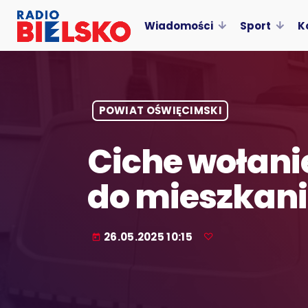
Wiadomości
Sport
K
POWIAT OŚWIĘCIMSKI
Ciche wołanie
do mieszkan
26.05.2025 10:15
today