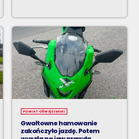
POWIAT OŚWIĘCIMSKI
Gwałtowne hamowanie
zakończyło jazdę. Potem
wyszła na jaw prawda