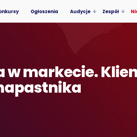
onkursy
Ogłoszenia
Audycje
Zespół
Ni
a w markecie. Klien
napastnika