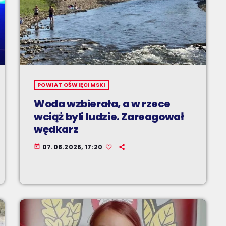
POWIAT OŚWIĘCIMSKI
Woda wzbierała, a w rzece
wciąż byli ludzie. Zareagował
wędkarz
07.08.2026, 17:20
today