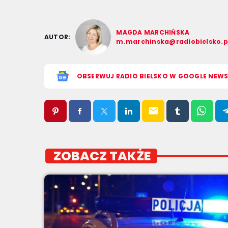
MAGDA MARCHIŃSKA
AUTOR:
m.marchinska@radiobielsko.p
OBSERWUJ RADIO BIELSKO W GOOGLE NEW
email
ZOBACZ TAKŻE