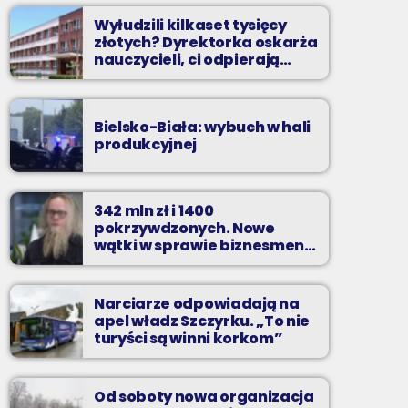
Wyłudzili kilkaset tysięcy
złotych? Dyrektorka oskarża
nauczycieli, ci odpierają
zarzuty
Bielsko-Biała: wybuch w hali
produkcyjnej
342 mln zł i 1400
pokrzywdzonych. Nowe
wątki w sprawie biznesmena
z Bielska-Białej
Narciarze odpowiadają na
apel władz Szczyrku. „To nie
turyści są winni korkom”
Od soboty nowa organizacja