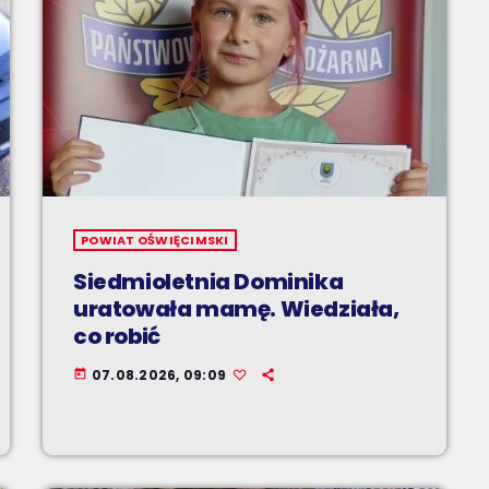
POWIAT OŚWIĘCIMSKI
Siedmioletnia Dominika
uratowała mamę. Wiedziała,
co robić
07.08.2026, 09:09
today