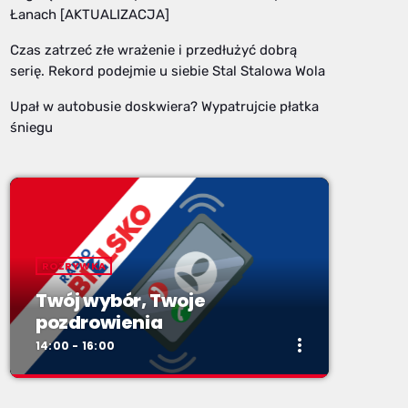
Łanach [AKTUALIZACJA]
Czas zatrzeć złe wrażenie i przedłużyć dobrą
serię. Rekord podejmie u siebie Stal Stalowa Wola
Upał w autobusie doskwiera? Wypatrujcie płatka
śniegu
ROZRYWKA
Twój wybór, Twoje
pozdrowienia
more_vert
14:00 - 16:00
close