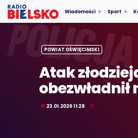
Wiadomości
Sport
K
POWIAT OŚWIĘCIMSKI
Atak złodziej
obezwładnił 
23.01.2026 11:28
today