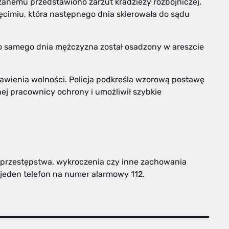
nemu przedstawiono zarzut kradzieży rozbójniczej.
ęcimiu, która następnego dnia skierowała do sądu
go samego dnia mężczyzna został osadzony w areszcie
zbawienia wolności. Policja podkreśla wzorową postawę
nej pracownicy ochrony i umożliwił szybkie
 przestępstwa, wykroczenia czy inne zachowania
 jeden telefon na numer alarmowy 112.