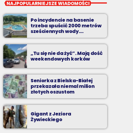
Twój wybór, Twoje
NAJPOPULARNIEJSZE WIADOMOŚCI
pozdrowienia
Niedziele od 14 do 16
Po incydencie na basenie
trzeba spuścić 2000 metrów
Zadzwoń do nas, wybierz jedną z dwóch
sześciennych wody.
„Ogromne koszty i ogromna
muzycznych propozycji i pozdrów bliskich na
praca”
żywo w Radiu BIELSKO.
„Tu się nie da żyć”. Mają dość
weekendowych korków
Seniorka z Bielska-Białej
przekazała niemal milion
złotych oszustom
Gigant z Jeziora
Żywieckiego