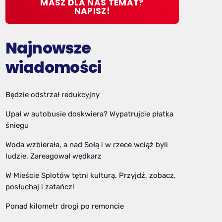
MASZ DLA NAS TEMAT?
NAPISZ!
Najnowsze
wiadomości
Będzie odstrzał redukcyjny
Upał w autobusie doskwiera? Wypatrujcie płatka
śniegu
Woda wzbierała, a nad Sołą i w rzece wciąż byli
ludzie. Zareagował wędkarz
W Mieście Splotów tętni kulturą. Przyjdź, zobacz,
posłuchaj i zatańcz!
Ponad kilometr drogi po remoncie