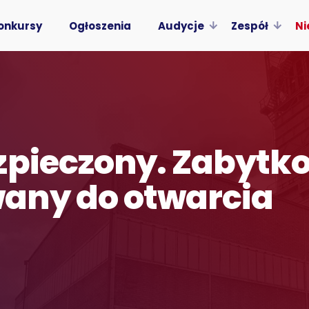
onkursy
Ogłoszenia
Audycje
Zespół
Ni
zpieczony. Zabytk
any do otwarcia