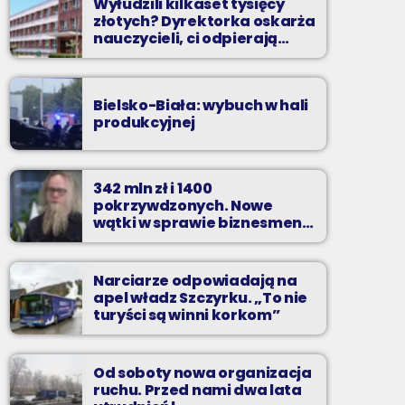
Wyłudzili kilkaset tysięcy
złotych? Dyrektorka oskarża
nauczycieli, ci odpierają
zarzuty
Bielsko-Biała: wybuch w hali
produkcyjnej
342 mln zł i 1400
pokrzywdzonych. Nowe
wątki w sprawie biznesmena
z Bielska-Białej
Narciarze odpowiadają na
apel władz Szczyrku. „To nie
turyści są winni korkom”
Od soboty nowa organizacja
ruchu. Przed nami dwa lata