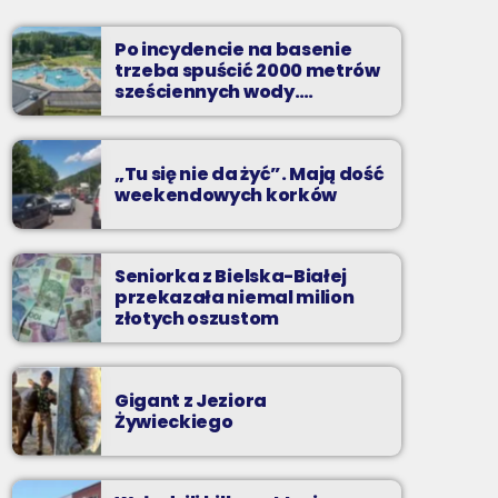
Wakacyjny Mix Przebojów w Radiu BIELSKO
to najgorętsze hity lata, muzyczne plażowe
Po incydencie na basenie
perełki, wspomnienia letnich przebojów,
trzeba spuścić 2000 metrów
nowości i premiery oraz Wasze pozdrowienia
sześciennych wody.
„Ogromne koszty i ogromna
z wakacji!
praca”
„Tu się nie da żyć”. Mają dość
weekendowych korków
Seniorka z Bielska-Białej
przekazała niemal milion
złotych oszustom
Gigant z Jeziora
Żywieckiego