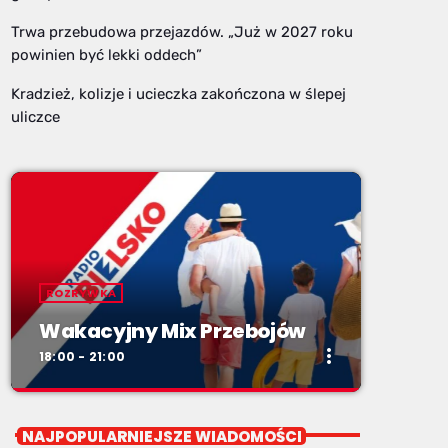
Trwa przebudowa przejazdów. „Już w 2027 roku
powinien być lekki oddech”
Kradzież, kolizje i ucieczka zakończona w ślepej
uliczce
ROZRYWKA
Wakacyjny Mix Przebojów
more_vert
18:00 - 21:00
close
Wakacyjny Mix Przebojów
NAJPOPULARNIEJSZE WIADOMOŚCI