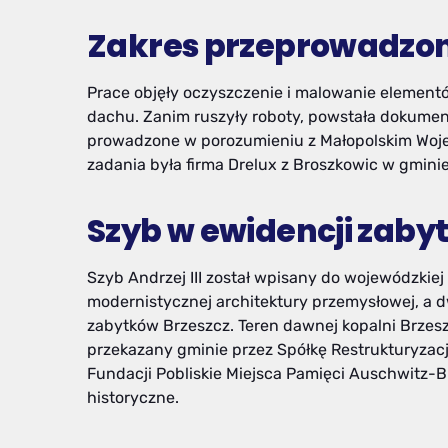
Zakres przeprowadzo
Prace objęły oczyszczenie i malowanie element
dachu. Zanim ruszyły roboty, powstała dokument
prowadzone w porozumieniu z Małopolskim Wo
zadania była firma Drelux z Broszkowic w gmini
Szyb w ewidencji zaby
Szyb Andrzej III został wpisany do wojewódzkiej
modernistycznej architektury przemysłowej, a dw
zabytków Brzeszcz. Teren dawnej kopalni Brzesz
przekazany gminie przez Spółkę Restrukturyzac
Fundacji Pobliskie Miejsca Pamięci Auschwitz-B
historyczne.