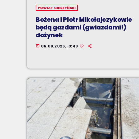
POWIAT CIESZYŃSKI
Bożena i Piotr Mikołajczykowie
będą gazdami (gwiazdami!)
dożynek
06.08.2026, 13:48
today