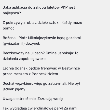
Jaka aplikacja do zakupu biletów PKP jest
najlepsza?
Z pokrzywy zrobią… dzieło sztuki. Każdy może
pomóc!
Bożena i Piotr Mikołajczykowie będą gazdami
(gwiazdami!) dożynek
Beczkowozy na ulicach? Gmina uspokaja: to
działania zapobiegawcze
Lechia Gdańsk będzie trenować w Bestwince
przed meczem z Podbeskidziem
Jechał wężykiem, więc go zatrzymali. Nie był
jednak pijany
Uwaga ostrzeżenie! Zrzucają wodę
Tak wyglądają ćwierćfinałowe pary! Za nami