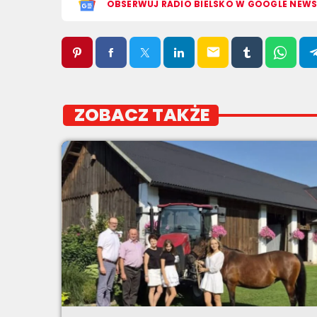
OBSERWUJ RADIO BIELSKO W GOOGLE NEW
email
ZOBACZ TAKŻE