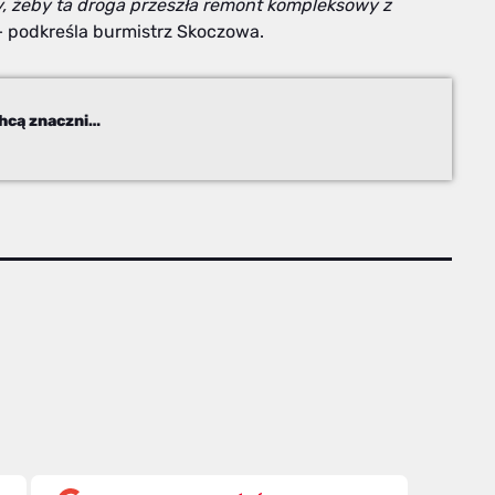
y, żeby ta droga przeszła remont kompleksowy z
 podkreśla burmistrz Skoczowa.
Trwają remonty na DW944. Samorządy chcą znacznie więcej