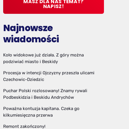
MASZ DLA NAS TEMAT?
NAPISZ!
Najnowsze
wiadomości
Koło widokowe już działa. Z góry można
podziwiać miasto i Beskidy
Procesja w intencji Ojczyzny przeszła ulicami
Czechowic-Dziedzic
Puchar Polski rozlosowany! Znamy rywali
Podbeskidzia i Beskidu Andrychów
Poważna kontuzja kapitana. Czeka go
kilkumiesięczna przerwa
Remont zakończony!