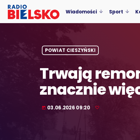
Wiadomości
Sport
K
POWIAT CIESZYŃSKI
Trwają remo
znacznie wię
03.06.2026 09:20
today