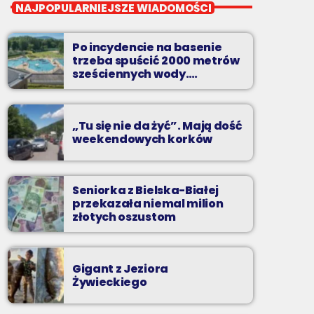
Wakacyjny Mix Przebojów
NAJPOPULARNIEJSZE WIADOMOŚCI
Wakacyjny Mix Przebojów w Radiu BIELSKO
to najgorętsze hity lata, muzyczne plażowe
Po incydencie na basenie
perełki, wspomnienia letnich przebojów,
trzeba spuścić 2000 metrów
nowości i premiery oraz Wasze pozdrowienia
sześciennych wody.
„Ogromne koszty i ogromna
z wakacji!
praca”
„Tu się nie da żyć”. Mają dość
weekendowych korków
Seniorka z Bielska-Białej
przekazała niemal milion
złotych oszustom
Gigant z Jeziora
Żywieckiego