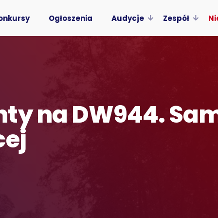
onkursy
Ogłoszenia
Audycje
Zespół
Ni
nty na DW944. Sa
cej