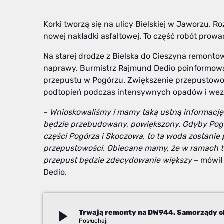
Korki tworzą się na ulicy Bielskiej w Jaworzu. 
nowej nakładki asfaltowej. To część robót prow
Na starej drodze z Bielska do Cieszyna remontow
naprawy. Burmistrz Rajmund Dedio poinformowa
przepustu w Pogórzu. Zwiększenie przepustowoś
podtopień podczas intensywnych opadów i wez
–
Wnioskowaliśmy i mamy taką ustną informację,
będzie przebudowany, powiększony. Gdyby Pogór
części Pogórza i Skoczowa, to ta woda zostanie 
przepustowości. Obiecane mamy, że w ramach ta
przepust będzie zdecydowanie większy
– mówił 
Dedio.
play_arrow
Izabela Janoszek