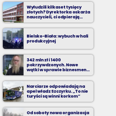
Wyłudzili kilkaset tysięcy
złotych? Dyrektorka oskarża
nauczycieli, ci odpierają
zarzuty
Bielsko-Biała: wybuch w hali
produkcyjnej
342 mln zł i 1400
pokrzywdzonych. Nowe
wątki w sprawie biznesmena
z Bielska-Białej
Narciarze odpowiadają na
apel władz Szczyrku. „To nie
turyści są winni korkom”
Od soboty nowa organizacja