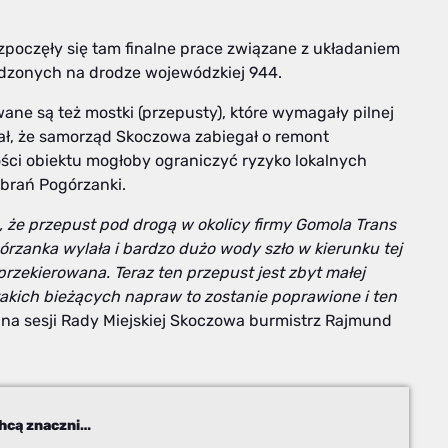
Rozpoczęły się tam finalne prace związane z układaniem
adzonych na drodze wojewódzkiej 944.
ane są też mostki (przepusty), które wymagały pilnej
ł, że samorząd Skoczowa zabiegał o remont
ci obiektu mogłoby ograniczyć ryzyko lokalnych
brań Pogórzanki.
 że przepust pod drogą w okolicy firmy Gomola Trans
zanka wylała i bardzo dużo wody szło w kierunku tej
przekierowana. Teraz ten przepust jest zbyt małej
kich bieżących napraw to zostanie poprawione i ten
na sesji Rady Miejskiej Skoczowa burmistrz Rajmund
Trwają remonty na DW944. Samorządy chcą znacznie więcej