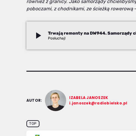
również z granicy. Jako samorządy chcielibyśm
poboczami, z chodnikami, ze ścieżką rowerową
–
play_arrow
Izabela Janoszek
IZABELA JANOSZEK
AUTOR:
i.janoszek@radiobielsko.pl
TOP