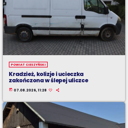
POWIAT CIESZYŃSKI
Kradzież, kolizje i ucieczka
zakończona w ślepej uliczce
today
07.08.2026, 11:28