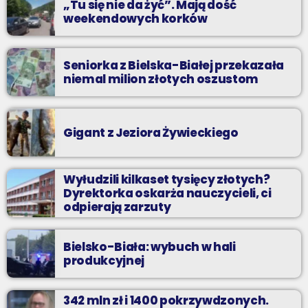
„Tu się nie da żyć”. Mają dość
weekendowych korków
Seniorka z Bielska-Białej przekazała
niemal milion złotych oszustom
Gigant z Jeziora Żywieckiego
Wyłudzili kilkaset tysięcy złotych?
Dyrektorka oskarża nauczycieli, ci
odpierają zarzuty
Bielsko-Biała: wybuch w hali
produkcyjnej
342 mln zł i 1400 pokrzywdzonych.