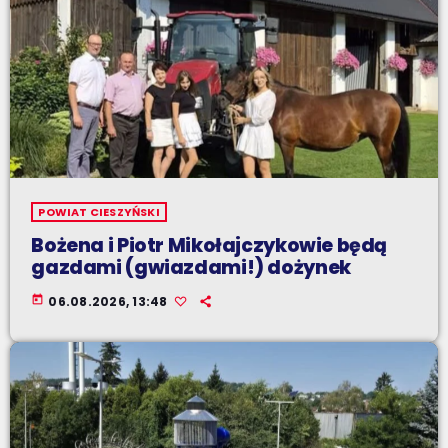
POWIAT CIESZYŃSKI
Bożena i Piotr Mikołajczykowie będą
gazdami (gwiazdami!) dożynek
today
06.08.2026, 13:48