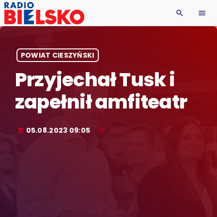
search
menu
POWIAT CIESZYŃSKI
Przyjechał Tusk i
zapełnił amfiteatr
05.08.2023 09:05
today