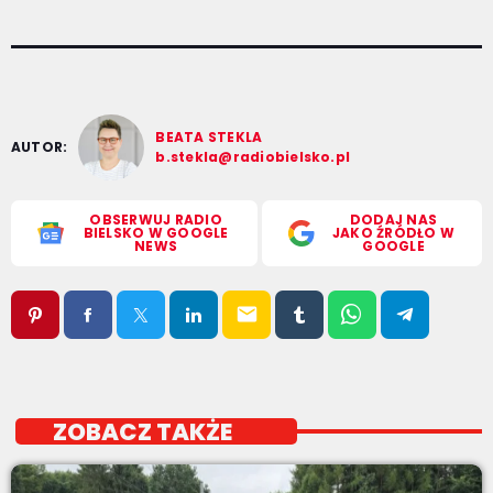
BEATA STEKLA
AUTOR:
b.stekla@radiobielsko.pl
OBSERWUJ RADIO
DODAJ NAS
BIELSKO W GOOGLE
JAKO ŹRÓDŁO W
NEWS
GOOGLE
email
ZOBACZ TAKŻE