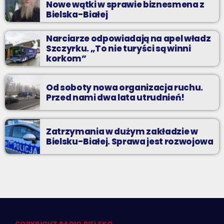
Nowe wątki w sprawie biznesmena z
Bielska-Białej
Narciarze odpowiadają na apel władz
Szczyrku. „To nie turyści są winni
korkom”
Od soboty nowa organizacja ruchu.
Przed nami dwa lata utrudnień!
Zatrzymania w dużym zakładzie w
Bielsku-Białej. Sprawa jest rozwojowa
COPYRIGHT RADIO BIELSKO