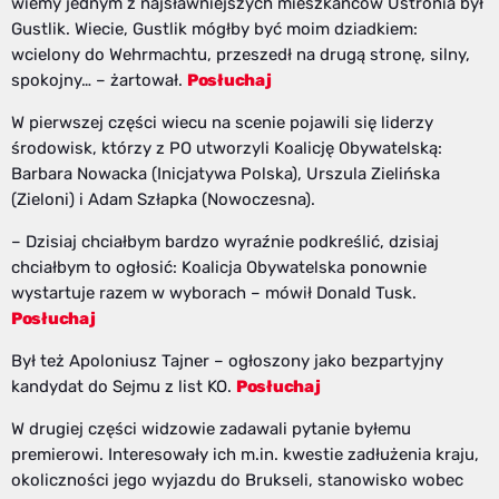
wiemy jednym z najsławniejszych mieszkańców Ustronia był
Gustlik. Wiecie, Gustlik mógłby być moim dziadkiem:
wcielony do Wehrmachtu, przeszedł na drugą stronę, silny,
spokojny… – żartował.
Posłuchaj
W pierwszej części wiecu na scenie pojawili się liderzy
środowisk, którzy z PO utworzyli Koalicję Obywatelską:
Barbara Nowacka (Inicjatywa Polska), Urszula Zielińska
(Zieloni) i Adam Szłapka (Nowoczesna).
– Dzisiaj chciałbym bardzo wyraźnie podkreślić, dzisiaj
chciałbym to ogłosić: Koalicja Obywatelska ponownie
wystartuje razem w wyborach – mówił Donald Tusk.
Posłuchaj
Był też Apoloniusz Tajner – ogłoszony jako bezpartyjny
kandydat do Sejmu z list KO.
Posłuchaj
W drugiej części widzowie zadawali pytanie byłemu
premierowi. Interesowały ich m.in. kwestie zadłużenia kraju,
okoliczności jego wyjazdu do Brukseli, stanowisko wobec