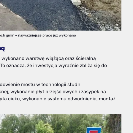
ch gmin – najważniejsze prace już wykonano
ną
a wykonano warstwę wiążącą oraz ścieralną
To oznacza, że inwestycja wyraźnie zbliża się do
adowienie mostu w technologii studni
nej, wykonanie płyt przejściowych i zasypek na
ryta cieku, wykonanie systemu odwodnienia, montaż