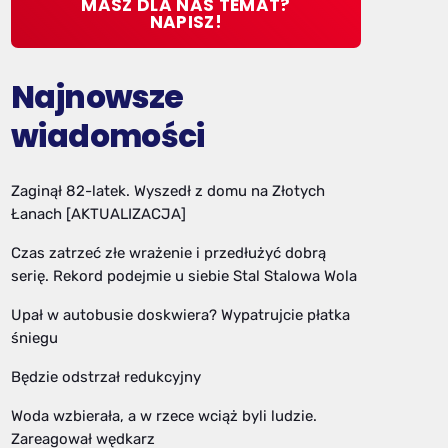
MASZ DLA NAS TEMAT?
NAPISZ!
Najnowsze
wiadomości
Zaginął 82-latek. Wyszedł z domu na Złotych
Łanach [AKTUALIZACJA]
Czas zatrzeć złe wrażenie i przedłużyć dobrą
serię. Rekord podejmie u siebie Stal Stalowa Wola
Upał w autobusie doskwiera? Wypatrujcie płatka
śniegu
Będzie odstrzał redukcyjny
Woda wzbierała, a w rzece wciąż byli ludzie.
Zareagował wędkarz