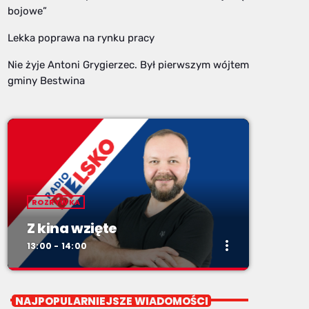
bojowe”
Lekka poprawa na rynku pracy
Nie żyje Antoni Grygierzec. Był pierwszym wójtem
gminy Bestwina
ROZRYWKA
Z kina wzięte
more_vert
13:00 - 14:00
close
Z kina wzięte
NAJPOPULARNIEJSZE WIADOMOŚCI