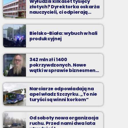
Wyłudzili kilkaset tysięcy
złotych? Dyrektorka oskarża
nauczycieli, ci odpierają
zarzuty
Bielsko-Biała: wybuch w hali
produkcyjnej
342 mln zł i 1400
pokrzywdzonych. Nowe
wątki w sprawie biznesmena
z Bielska-Białej
Narciarze odpowiadają na
apel władz Szczyrku. „To nie
turyści są winni korkom”
Od soboty nowa organizacja
ruchu. Przed nami dwa lata