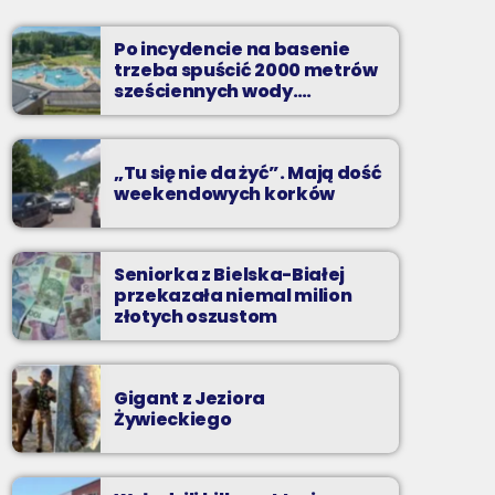
Soboty od 13 do 14
Po incydencie na basenie
Z Kina Wzięte to audycja w której film
trzeba spuścić 2000 metrów
występuje roli głównej.
sześciennych wody.
„Ogromne koszty i ogromna
praca”
„Tu się nie da żyć”. Mają dość
weekendowych korków
Seniorka z Bielska-Białej
przekazała niemal milion
złotych oszustom
Gigant z Jeziora
Żywieckiego