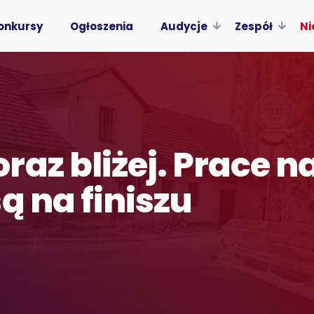
onkursy
Ogłoszenia
Audycje
Zespół
Ni
az bliżej. Prace n
ą na finiszu