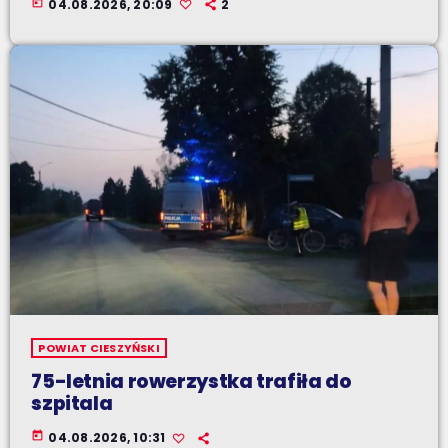
today
04.08.2026, 20:09
2
POWIAT CIESZYŃSKI
75-letnia rowerzystka trafiła do
szpitala
today
04.08.2026, 10:31