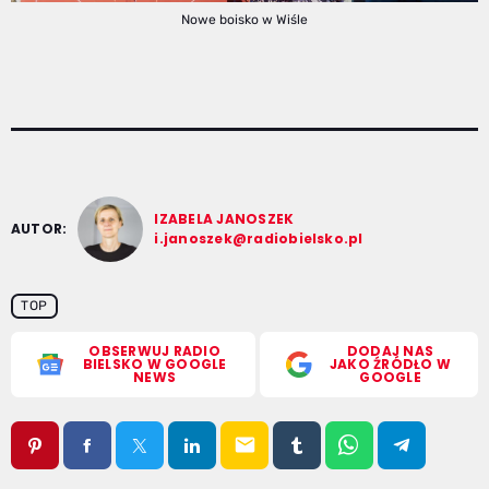
Nowe boisko w Wiśle
IZABELA JANOSZEK
AUTOR:
i.janoszek@radiobielsko.pl
TOP
OBSERWUJ RADIO
DODAJ NAS
BIELSKO W GOOGLE
JAKO ŹRÓDŁO W
NEWS
GOOGLE
email