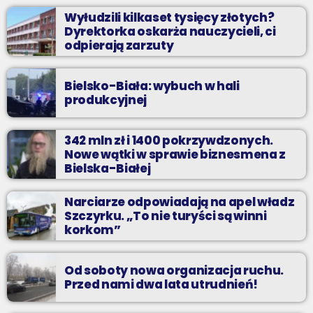
Wyłudzili kilkaset tysięcy złotych?
Dyrektorka oskarża nauczycieli, ci
odpierają zarzuty
Bielsko-Biała: wybuch w hali
produkcyjnej
342 mln zł i 1400 pokrzywdzonych.
Nowe wątki w sprawie biznesmena z
Bielska-Białej
Narciarze odpowiadają na apel władz
Szczyrku. „To nie turyści są winni
korkom”
Od soboty nowa organizacja ruchu.
Przed nami dwa lata utrudnień!