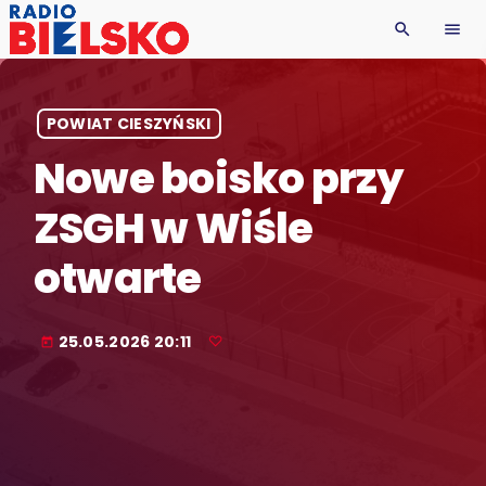
search
menu
POWIAT CIESZYŃSKI
Nowe boisko przy
ZSGH w Wiśle
otwarte
25.05.2026 20:11
today