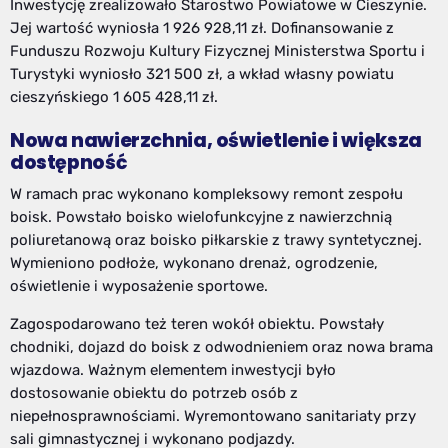
Inwestycję zrealizowało Starostwo Powiatowe w Cieszynie.
Jej wartość wyniosła 1 926 928,11 zł. Dofinansowanie z
Funduszu Rozwoju Kultury Fizycznej Ministerstwa Sportu i
Turystyki wyniosło 321 500 zł, a wkład własny powiatu
cieszyńskiego 1 605 428,11 zł.
Nowa nawierzchnia, oświetlenie i większa
dostępność
W ramach prac wykonano kompleksowy remont zespołu
boisk. Powstało boisko wielofunkcyjne z nawierzchnią
poliuretanową oraz boisko piłkarskie z trawy syntetycznej.
Wymieniono podłoże, wykonano drenaż, ogrodzenie,
oświetlenie i wyposażenie sportowe.
Zagospodarowano też teren wokół obiektu. Powstały
chodniki, dojazd do boisk z odwodnieniem oraz nowa brama
wjazdowa. Ważnym elementem inwestycji było
dostosowanie obiektu do potrzeb osób z
niepełnosprawnościami. Wyremontowano sanitariaty przy
sali gimnastycznej i wykonano podjazdy.