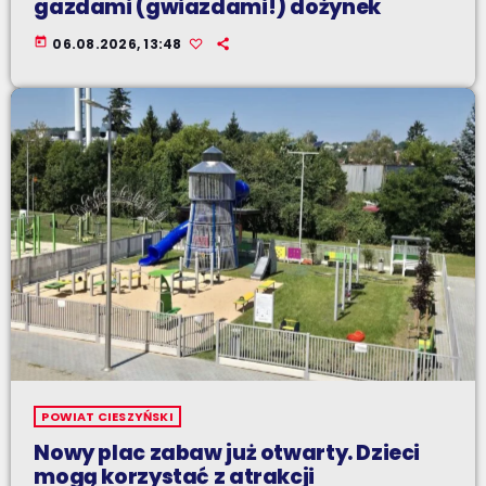
gazdami (gwiazdami!) dożynek
today
06.08.2026, 13:48
POWIAT CIESZYŃSKI
Nowy plac zabaw już otwarty. Dzieci
mogą korzystać z atrakcji