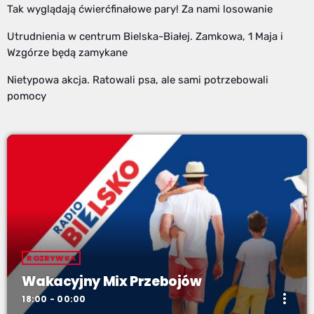
Tak wyglądają ćwierćfinałowe pary! Za nami losowanie
Utrudnienia w centrum Bielska-Białej. Zamkowa, 1 Maja i
Wzgórze będą zamykane
Nietypowa akcja. Ratowali psa, ale sami potrzebowali
pomocy
ROZRYWKA
Wakacyjny Mix Przebojów
more_vert
18:00 - 00:00