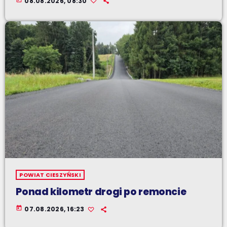
08.08.2026, 08:30
POWIAT CIESZYŃSKI
Ponad kilometr drogi po remoncie
today
07.08.2026, 16:23