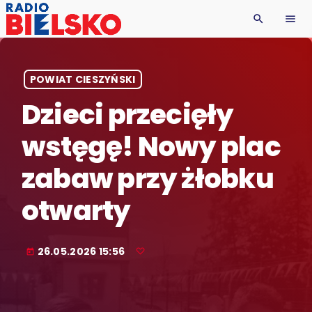
search
menu
POWIAT CIESZYŃSKI
Dzieci przecięły
wstęgę! Nowy plac
zabaw przy żłobku
otwarty
26.05.2026 15:56
today