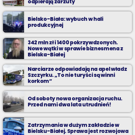
odpierają zarzuty
Bielsko-Biała: wybuch w hali
produkcyjnej
342 mln zł i 1400 pokrzywdzonych.
Nowe wątki w sprawie biznesmena z
Bielska-Białej
Narciarze odpowiadają na apel władz
Szczyrku. „To nie turyści są winni
korkom”
Od soboty nowa organizacja ruchu.
Przed nami dwa lata utrudnień!
Zatrzymania w dużym zakładzie w
Bielsku-Białej. Sprawa jest rozwojowa