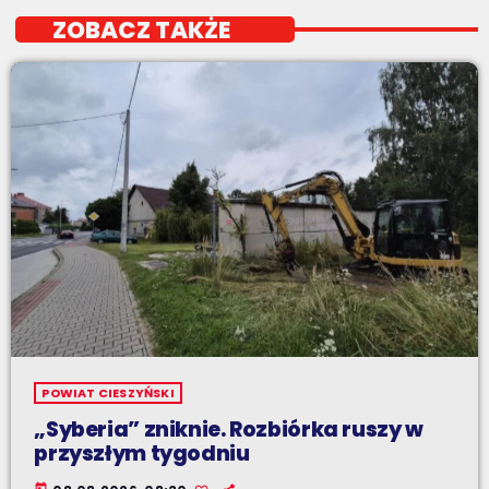
ZOBACZ TAKŻE
POWIAT CIESZYŃSKI
„Syberia” zniknie. Rozbiórka ruszy w
przyszłym tygodniu
today