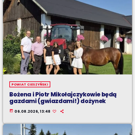
POWIAT CIESZYŃSKI
Bożena i Piotr Mikołajczykowie będą
gazdami (gwiazdami!) dożynek
today
06.08.2026, 13:48