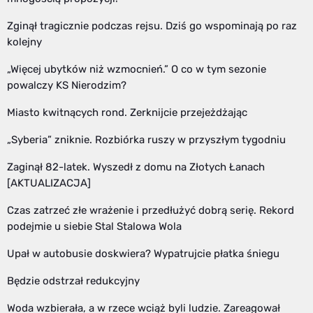
Zginął tragicznie podczas rejsu. Dziś go wspominają po raz
kolejny
„Więcej ubytków niż wzmocnień.” O co w tym sezonie
powalczy KS Nierodzim?
Miasto kwitnących rond. Zerknijcie przejeżdżając
„Syberia” zniknie. Rozbiórka ruszy w przyszłym tygodniu
Zaginął 82-latek. Wyszedł z domu na Złotych Łanach
[AKTUALIZACJA]
Czas zatrzeć złe wrażenie i przedłużyć dobrą serię. Rekord
podejmie u siebie Stal Stalowa Wola
Upał w autobusie doskwiera? Wypatrujcie płatka śniegu
Będzie odstrzał redukcyjny
Woda wzbierała, a w rzece wciąż byli ludzie. Zareagował