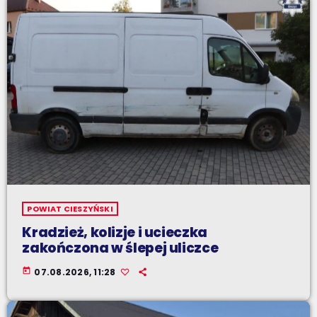
POWIAT CIESZYŃSKI
Kradzież, kolizje i ucieczka
zakończona w ślepej uliczce
today
07.08.2026, 11:28