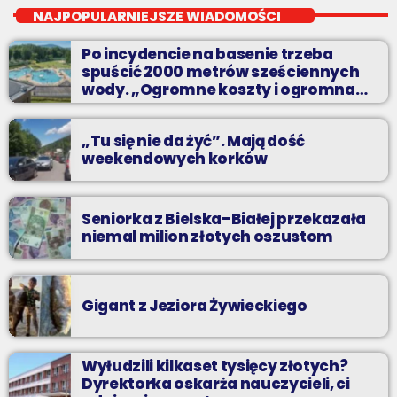
Niedziele od 14 do 16
NAJPOPULARNIEJSZE WIADOMOŚCI
Zadzwoń do nas, wybierz jedną z dwóch muzycznych
Po incydencie na basenie trzeba
propozycji i pozdrów bliskich na żywo w Radiu BIELSKO.
spuścić 2000 metrów sześciennych
wody. „Ogromne koszty i ogromna
praca”
„Tu się nie da żyć”. Mają dość
weekendowych korków
Seniorka z Bielska-Białej przekazała
niemal milion złotych oszustom
Gigant z Jeziora Żywieckiego
Wyłudzili kilkaset tysięcy złotych?
Dyrektorka oskarża nauczycieli, ci