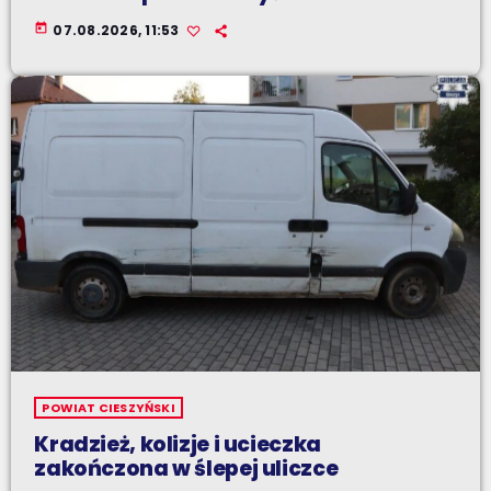
today
07.08.2026, 11:53
POWIAT CIESZYŃSKI
Kradzież, kolizje i ucieczka
zakończona w ślepej uliczce