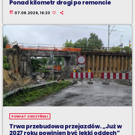
Ponad kilometr drogi po remoncie
today
07.08.2026, 16:23
POWIAT CIESZYŃSKI
Trwa przebudowa przejazdów. „Już w
2027 roku powinien być lekki oddech”