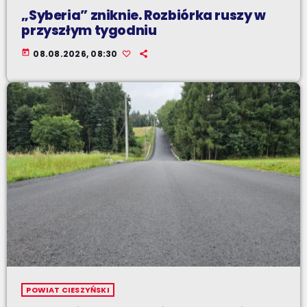
„Syberia” zniknie. Rozbiórka ruszy w
przyszłym tygodniu
today
08.08.2026, 08:30
POWIAT CIESZYŃSKI