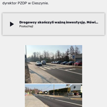
dyrektor PZDP w Cieszynie.
play_arrow
Drogowcy skończyli ważną inwestycję. Mówią o „wybrykach” kierowców
Izabela Janoszek