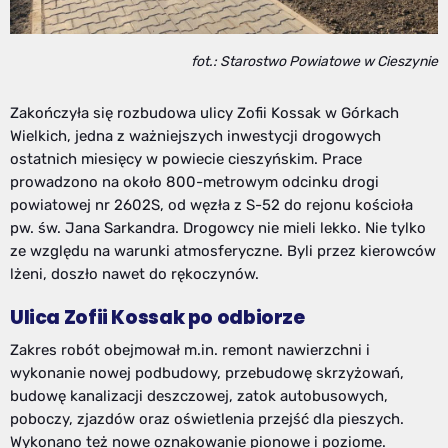
fot.: Starostwo Powiatowe w Cieszynie
Zakończyła się rozbudowa ulicy Zofii Kossak w Górkach
Wielkich, jedna z ważniejszych inwestycji drogowych
ostatnich miesięcy w powiecie cieszyńskim. Prace
prowadzono na około 800-metrowym odcinku drogi
powiatowej nr 2602S, od węzła z S-52 do rejonu kościoła
pw. św. Jana Sarkandra. Drogowcy nie mieli lekko. Nie tylko
ze względu na warunki atmosferyczne. Byli przez kierowców
lżeni, doszło nawet do rękoczynów.
Ulica Zofii Kossak po odbiorze
Zakres robót obejmował m.in. remont nawierzchni i
wykonanie nowej podbudowy, przebudowę skrzyżowań,
budowę kanalizacji deszczowej, zatok autobusowych,
poboczy, zjazdów oraz oświetlenia przejść dla pieszych.
Wykonano też nowe oznakowanie pionowe i poziome.