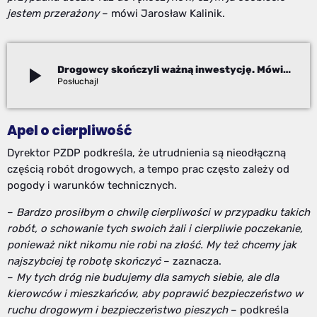
jestem przerażony
– mówi Jarosław Kalinik.
play_arrow
Drogowcy skończyli ważną inwestycję. Mówią o „wybrykach” kierowców
Izabela Janoszek
Apel o cierpliwość
Dyrektor PZDP podkreśla, że utrudnienia są nieodłączną
częścią robót drogowych, a tempo prac często zależy od
pogody i warunków technicznych.
–
Bardzo prosiłbym o chwilę cierpliwości w przypadku takich
robót, o schowanie tych swoich żali i cierpliwie poczekanie,
ponieważ nikt nikomu nie robi na złość. My też chcemy jak
najszybciej tę robotę skończyć
– zaznacza.
–
My tych dróg nie budujemy dla samych siebie, ale dla
kierowców i mieszkańców, aby poprawić bezpieczeństwo w
ruchu drogowym i bezpieczeństwo pieszych
– podkreśla