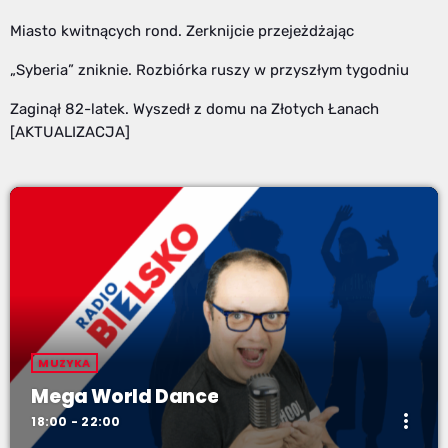
Miasto kwitnących rond. Zerknijcie przejeżdżając
„Syberia” zniknie. Rozbiórka ruszy w przyszłym tygodniu
Zaginął 82-latek. Wyszedł z domu na Złotych Łanach
[AKTUALIZACJA]
MUZYKA
Mega World Dance
more_vert
18:00 - 22:00