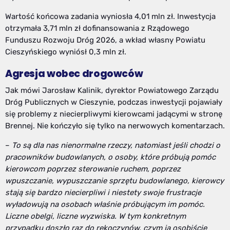
Wartość końcowa zadania wyniosła 4,01 mln zł. Inwestycja
otrzymała 3,71 mln zł dofinansowania z Rządowego
Funduszu Rozwoju Dróg 2026, a wkład własny Powiatu
Cieszyńskiego wyniósł 0,3 mln zł.
Agresja wobec drogowców
Jak mówi Jarosław Kalinik, dyrektor Powiatowego Zarządu
Dróg Publicznych w Cieszynie, podczas inwestycji pojawiały
się problemy z niecierpliwymi kierowcami jadącymi w stronę
Brennej. Nie kończyło się tylko na nerwowych komentarzach.
–
To są dla nas nienormalne rzeczy, natomiast jeśli chodzi o
pracowników budowlanych, o osoby, które próbują pomóc
kierowcom poprzez sterowanie ruchem, poprzez
wpuszczanie, wypuszczanie sprzętu budowlanego, kierowcy
stają się bardzo niecierpliwi i niestety swoje frustracje
wyładowują na osobach właśnie próbującym im pomóc.
Liczne obelgi, liczne wyzwiska. W tym konkretnym
przypadku doszło raz do rękoczynów, czym ja osobiście