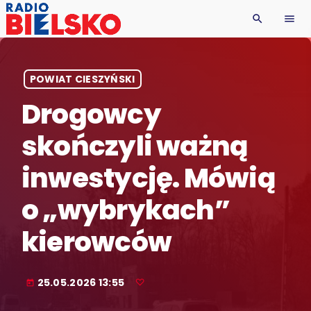
search
menu
POWIAT CIESZYŃSKI
Drogowcy
skończyli ważną
inwestycję. Mówią
o „wybrykach”
kierowców
25.05.2026 13:55
today