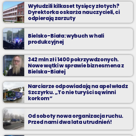
Wyłudzili kilkaset tysięcy złotych?
Dyrektorka oskarża nauczycieli, ci
odpierają zarzuty
Bielsko-Biała: wybuch w hali
produkcyjnej
342 mln zł i 1400 pokrzywdzonych.
Nowe wątki w sprawie biznesmena z
Bielska-Białej
Narciarze odpowiadają na apel władz
Szczyrku. „To nie turyści są winni
korkom”
Od soboty nowa organizacja ruchu.
Przed nami dwa lata utrudnień!