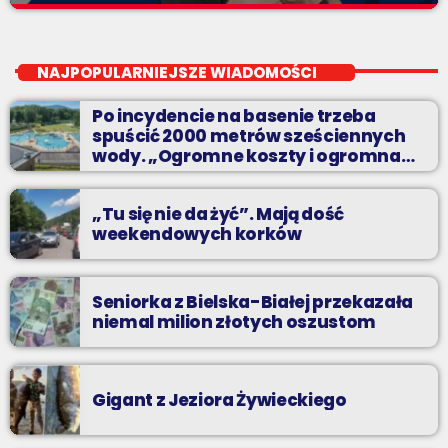
Mega World Dance
close
Zaprasza Sławek "Rybka" Rybczyński
NAJPOPULARNIEJSZE WIADOMOŚCI
Ponadczasowa lista tanecznych hitów z kręgu muzyki euro
Po incydencie na basenie trzeba
dance. Największe z największych - hity wszech czasów w
spuścić 2000 metrów sześciennych
Twoim ulubionym radiu.
wody. „Ogromne koszty i ogromna
praca”
„Tu się nie da żyć”. Mają dość
weekendowych korków
Seniorka z Bielska-Białej przekazała
niemal milion złotych oszustom
Gigant z Jeziora Żywieckiego