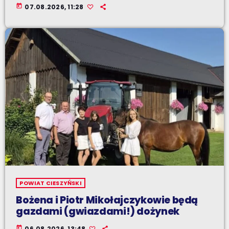
today
07.08.2026, 11:28
POWIAT CIESZYŃSKI
Bożena i Piotr Mikołajczykowie będą
gazdami (gwiazdami!) dożynek
today
06.08.2026, 13:48