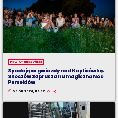
POWIAT CIESZYŃSKI
Spadające gwiazdy nad Kaplicówką.
Skoczów zaprasza na magiczną Noc
Perseidów
today
05.08.2026, 09:57