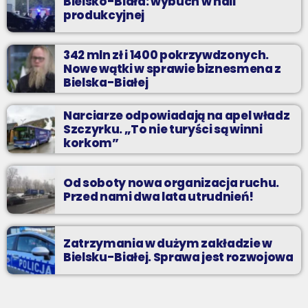
Bielsko-Biała: wybuch w hali
produkcyjnej
342 mln zł i 1400 pokrzywdzonych.
Nowe wątki w sprawie biznesmena z
Bielska-Białej
Narciarze odpowiadają na apel władz
Szczyrku. „To nie turyści są winni
korkom”
Od soboty nowa organizacja ruchu.
Przed nami dwa lata utrudnień!
Zatrzymania w dużym zakładzie w
Bielsku-Białej. Sprawa jest rozwojowa