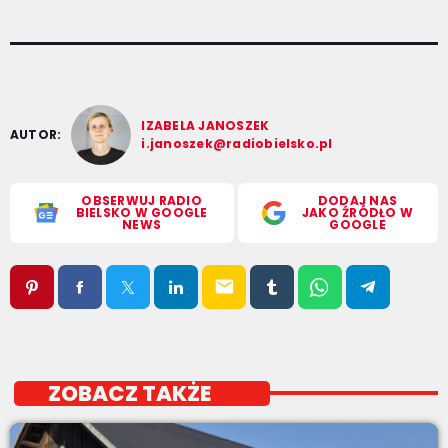
IZABELA JANOSZEK
AUTOR:
i.janoszek@radiobielsko.pl
OBSERWUJ RADIO
DODAJ NAS
BIELSKO W GOOGLE
JAKO ŹRÓDŁO W
NEWS
GOOGLE
email
ZOBACZ TAKŻE