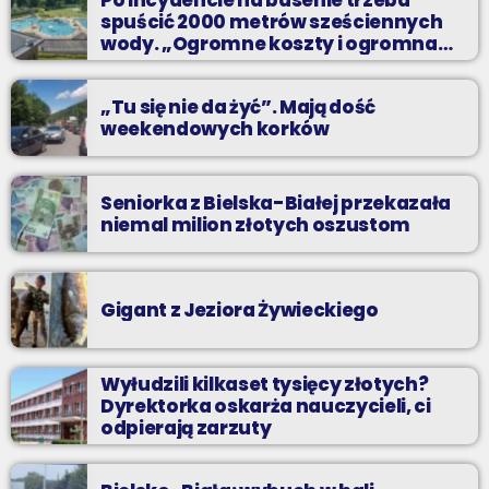
Po incydencie na basenie trzeba
spuścić 2000 metrów sześciennych
wody. „Ogromne koszty i ogromna
praca”
„Tu się nie da żyć”. Mają dość
weekendowych korków
Seniorka z Bielska-Białej przekazała
niemal milion złotych oszustom
Gigant z Jeziora Żywieckiego
Wyłudzili kilkaset tysięcy złotych?
Dyrektorka oskarża nauczycieli, ci
odpierają zarzuty