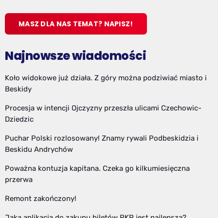
MASZ DLA NAS TEMAT? NAPISZ!
Najnowsze wiadomości
Koło widokowe już działa. Z góry można podziwiać miasto i
Beskidy
Procesja w intencji Ojczyzny przeszła ulicami Czechowic-
Dziedzic
Puchar Polski rozlosowany! Znamy rywali Podbeskidzia i
Beskidu Andrychów
Poważna kontuzja kapitana. Czeka go kilkumiesięczna
przerwa
Remont zakończony!
Jaka aplikacja do zakupu biletów PKP jest najlepsza?