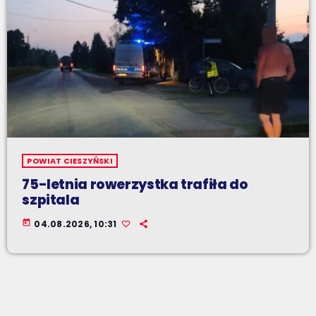
POWIAT CIESZYŃSKI
75-letnia rowerzystka trafiła do
szpitala
today
04.08.2026, 10:31