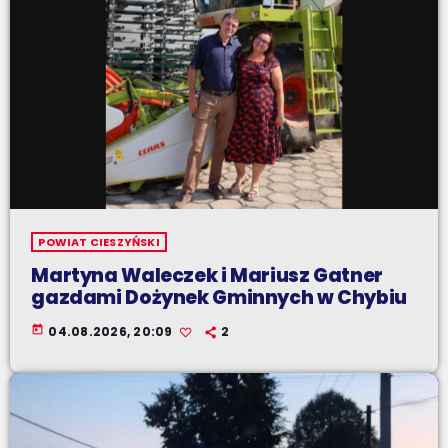
POWIAT CIESZYŃSKI
Martyna Waleczek i Mariusz Gatner
gazdami Dożynek Gminnych w Chybiu
today
04.08.2026, 20:09
2