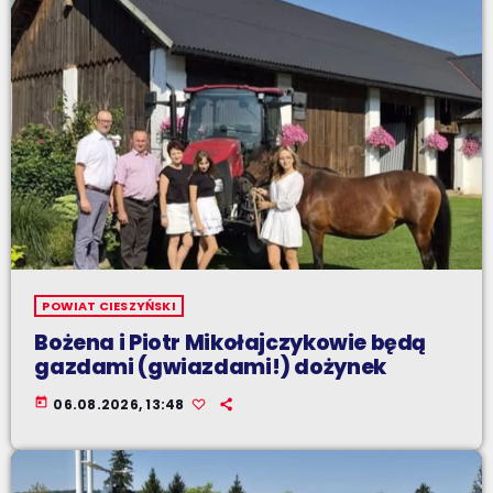
POWIAT CIESZYŃSKI
Bożena i Piotr Mikołajczykowie będą
gazdami (gwiazdami!) dożynek
today
06.08.2026, 13:48