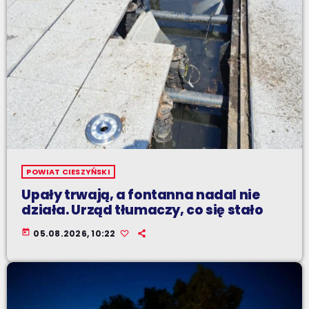
POWIAT CIESZYŃSKI
Upały trwają, a fontanna nadal nie
działa. Urząd tłumaczy, co się stało
today
05.08.2026, 10:22