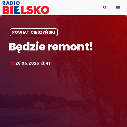
search
menu
POWIAT CIESZYŃSKI
Będzie remont!
26.05.2025 13:41
today