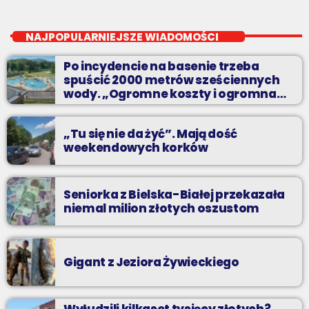
Beztroski Czas z Radiem BIELSKO
close
do poniedziałku do piątku od 13 do 16
NAJPOPULARNIEJSZE WIADOMOŚCI
jak atrakcyjnie spędzić czas w regionie, jak ominąć korki i jak
Po incydencie na basenie trzeba
odpocząć?
spuścić 2000 metrów sześciennych
wody. „Ogromne koszty i ogromna
praca”
„Tu się nie da żyć”. Mają dość
weekendowych korków
Seniorka z Bielska-Białej przekazała
niemal milion złotych oszustom
Gigant z Jeziora Żywieckiego