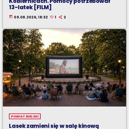
Kobiernicach. Pomocy potrzebował
13-latek [FILM]
today
09.08.2026, 18:32
1
2
POWIAT BIELSKI
Lasek zamieni się w salę kinową