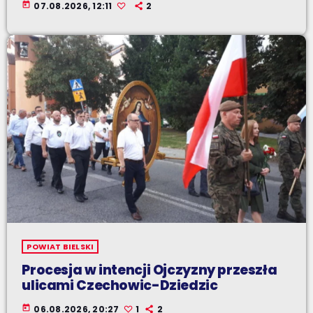
today
07.08.2026, 12:11
2
POWIAT BIELSKI
Procesja w intencji Ojczyzny przeszła
ulicami Czechowic-Dziedzic
today
06.08.2026, 20:27
1
2