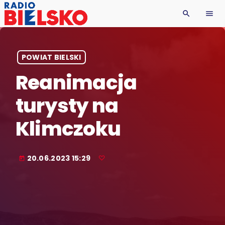
search
menu
POWIAT BIELSKI
Reanimacja
turysty na
Klimczoku
20.06.2023 15:29
today