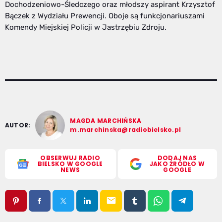
Dochodzeniowo-Śledczego oraz młodszy aspirant Krzysztof
Bączek z Wydziału Prewencji. Oboje są funkcjonariuszami
Komendy Miejskiej Policji w Jastrzębiu Zdroju.
MAGDA MARCHIŃSKA
AUTOR:
m.marchinska@radiobielsko.pl
OBSERWUJ RADIO
DODAJ NAS
BIELSKO W GOOGLE
JAKO ŹRÓDŁO W
NEWS
GOOGLE
email