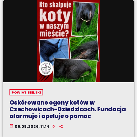
POWIAT BIELSKI
Oskórowane ogony kotów w
Czechowicach-Dziedzicach. Fundacja
alarmuje i apeluje o pomoc
today
06.08.2026, 11:14