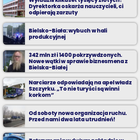
Wyłudzili kilkaset tysięcy złotych?
Dyrektorka oskarża nauczycieli, ci
odpierają zarzuty
Bielsko-Biała: wybuch w hali
produkcyjnej
342 mln zł i 1400 pokrzywdzonych.
Nowe wątki w sprawie biznesmena z
Bielska-Białej
Narciarze odpowiadają na apel władz
Szczyrku. „To nie turyści są winni
korkom”
Od soboty nowa organizacja ruchu.
Przed nami dwa lata utrudnień!