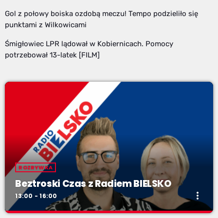
Gol z połowy boiska ozdobą meczu! Tempo podzieliło się
punktami z Wilkowicami
Śmigłowiec LPR lądował w Kobiernicach. Pomocy
potrzebował 13-latek [FILM]
ROZRYWKA
Beztroski Czas z Radiem BIELSKO
more_vert
13:00 - 16:00