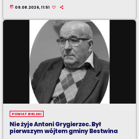
today
09.08.2026, 11:51
POWIAT BIELSKI
Nie żyje Antoni Grygierzec. Był
pierwszym wójtem gminy Bestwina