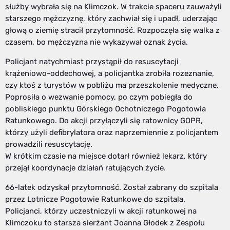
służby wybrała się na Klimczok. W trakcie spaceru zauważyli
starszego mężczyznę, który zachwiał się i upadł, uderzając
głową o ziemię stracił przytomność. Rozpoczęła się walka z
czasem, bo mężczyzna nie wykazywał oznak życia.
Policjant natychmiast przystąpił do resuscytacji
krążeniowo-oddechowej, a policjantka zrobiła rozeznanie,
czy ktoś z turystów w pobliżu ma przeszkolenie medyczne.
Poprosiła o wezwanie pomocy, po czym pobiegła do
pobliskiego punktu Górskiego Ochotniczego Pogotowia
Ratunkowego. Do akcji przyłączyli się ratownicy GOPR,
którzy użyli defibrylatora oraz naprzemiennie z policjantem
prowadzili resuscytację.
W krótkim czasie na miejsce dotarł również lekarz, który
przejął koordynacje działań ratujących życie.
66-latek odzyskał przytomność. Został zabrany do szpitala
przez Lotnicze Pogotowie Ratunkowe do szpitala.
Policjanci, którzy uczestniczyli w akcji ratunkowej na
Klimczoku to starsza sierżant Joanna Głodek z Zespołu