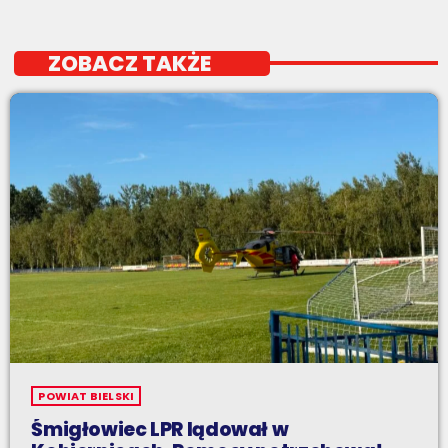
ZOBACZ TAKŻE
POWIAT BIELSKI
Śmigłowiec LPR lądował w