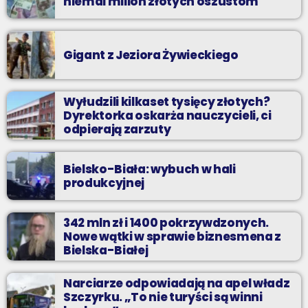
niemal milion złotych oszustom
Gigant z Jeziora Żywieckiego
Wyłudzili kilkaset tysięcy złotych?
Dyrektorka oskarża nauczycieli, ci
odpierają zarzuty
Bielsko-Biała: wybuch w hali
produkcyjnej
342 mln zł i 1400 pokrzywdzonych.
Nowe wątki w sprawie biznesmena z
Bielska-Białej
Narciarze odpowiadają na apel władz
Szczyrku. „To nie turyści są winni