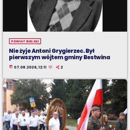
POWIAT BIELSKI
Nie żyje Antoni Grygierzec. Był
pierwszym wójtem gminy Bestwina
today
07.08.2026, 12:11
2