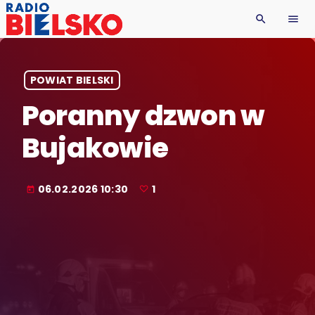
search
menu
POWIAT BIELSKI
Poranny dzwon w
Bujakowie
06.02.2026 10:30
1
today