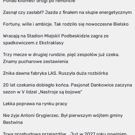
Ponad kilometr drogi po remoncie
Zasnął czy zasłabł? Jazda z finałem na słupie energetycznym
Fortuny, wille i ambicje. Tak rodziło się nowoczesne Bielsko
Wracają na Stadion Miejski! Podbeskidzie zagra ze
spadkowiczem z Ekstraklasy
Trzy mecze w drugiej rundzie, pięć zespołów już czeka.
Znamy pucharowe zestawienia
Znika dawna fabryka LAS. Ruszyła duża rozbiórka
20 lat czekania dobiegło końca. Pasjonat Dankowice zaczyna
sezon w V lidze! „Nastroje są bojowe”
Lekka poprawa na rynku pracy
Nie żyje Antoni Grygierzec. Był pierwszym wójtem gminy
Bestwina
Trwa przebudowa przejazdów. „Już w 2027 roku powinien