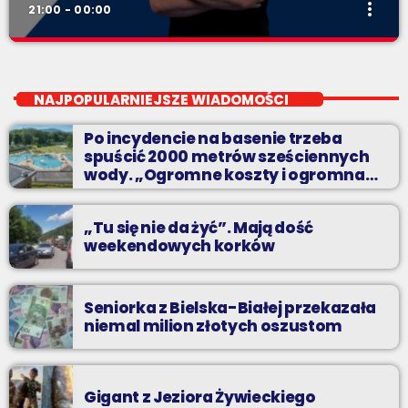
more_vert
21:00 - 00:00
Radio BIELSKO In The Mix
close
piątki od 20 do północy
NAJPOPULARNIEJSZE WIADOMOŚCI
Kilkadziesiąt minut energetycznych beatów.
Po incydencie na basenie trzeba
spuścić 2000 metrów sześciennych
wody. „Ogromne koszty i ogromna
praca”
„Tu się nie da żyć”. Mają dość
weekendowych korków
Seniorka z Bielska-Białej przekazała
niemal milion złotych oszustom
Gigant z Jeziora Żywieckiego