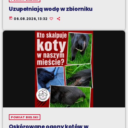
Uzupełniają wodę w zbiorniku
today
06.08.2026, 13:32
POWIAT BIELSKI
Oskórowane ogony kotów w