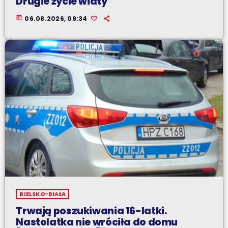
Drugie życie wiaty
today
06.08.2026, 09:34
BIELSKO-BIAŁA
Trwają poszukiwania 16-latki.
Nastolatka nie wróciła do domu