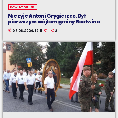
POWIAT BIELSKI
Nie żyje Antoni Grygierzec. Był
pierwszym wójtem gminy Bestwina
today
07.08.2026, 12:11
2