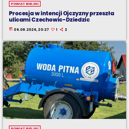
POWIAT BIELSKI
Procesja w intencji Ojczyzny przeszła
ulicami Czechowic-Dziedzic
today
06.08.2026, 20:27
1
2
POWIAT BIELSKI