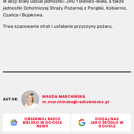
W akcji brały udział jednostki: JRG 1 Bielsko-Biała, a także
jednostki Ochotniczej Straży Pożarnej z Porąbki, Kobiernic,
Czańca i Bujakowa.
Trwa szacowanie strat i ustalanie przyczyny pożaru.
MAGDA MARCHIŃSKA
AUTOR:
m.marchinska@radiobielsko.pl
OBSERWUJ RADIO
DODAJ NAS
BIELSKO W GOOGLE
JAKO ŹRÓDŁO W
NEWS
GOOGLE