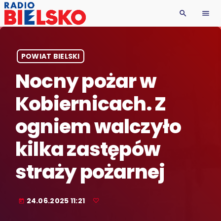
search
menu
POWIAT BIELSKI
Nocny pożar w
Kobiernicach. Z
ogniem walczyło
kilka zastępów
straży pożarnej
24.06.2025 11:21
today