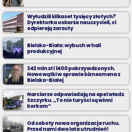
Wyłudzili kilkaset tysięcy złotych?
Dyrektorka oskarża nauczycieli, ci
odpierają zarzuty
Bielsko-Biała: wybuch w hali
produkcyjnej
342 mln zł i 1400 pokrzywdzonych.
Nowe wątki w sprawie biznesmena z
Bielska-Białej
Narciarze odpowiadają na apel władz
Szczyrku. „To nie turyści są winni
korkom”
Od soboty nowa organizacja ruchu.
Przed nami dwa lata utrudnień!