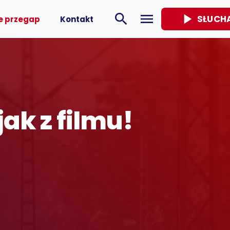
play_arrow
search
menu
SŁUCH
e przegap
Kontakt
jak z filmu!