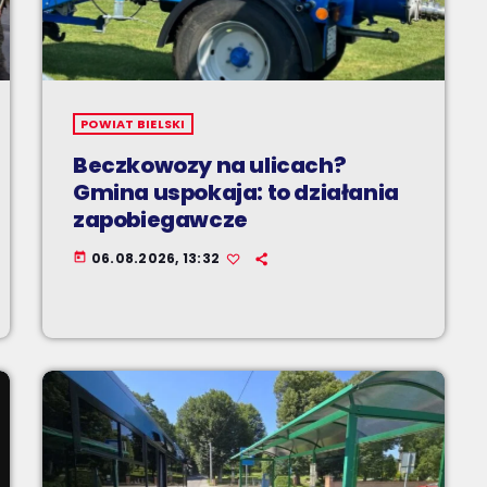
POWIAT BIELSKI
Beczkowozy na ulicach?
Gmina uspokaja: to działania
zapobiegawcze
06.08.2026, 13:32
today