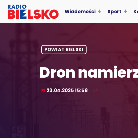
Wiadomości
Sport
K
POWIAT BIELSKI
Dron namierzy
23.04.2025 15:58
today