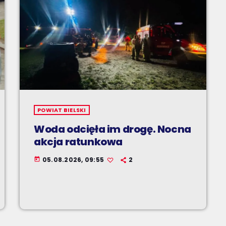
POWIAT BIELSKI
Woda odcięła im drogę. Nocna
akcja ratunkowa
05.08.2026, 09:55
2
today