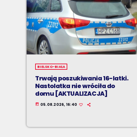
BIELSKO-BIAŁA
Trwają poszukiwania 16-latki.
Nastolatka nie wróciła do
domu [AKTUALIZACJA]
05.08.2026, 16:40
today