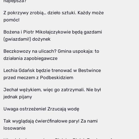
najlepsza?
Z pokrzywy zrobią… dzieło sztuki. Każdy może
pomóc!
Bożena i Piotr Mikołajczykowie będą gazdami
(gwiazdami!) dożynek
Beczkowozy na ulicach? Gmina uspokaja: to
działania zapobiegawcze
Lechia Gdańsk będzie trenować w Bestwince
przed meczem z Podbeskidziem
Jechał wężykiem, więc go zatrzymali. Nie był
jednak pijany
Uwaga ostrzeżenie! Zrzucają wodę
Tak wyglądają ćwierćfinałowe pary! Za nami
losowanie