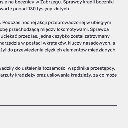
asie na bocznicy w Zabrzegu. Sprawcy kradli boczniki
warte ponad 130 tysięcy złotych.
n. Podczas nocnej akcji przeprowadzonej w ubiegłym
osobę przechodzącą między lokomotywami. Sprawca
 uciekać przez las, jednak szybko został zatrzymany.
 narzędzia w postaci wkrętaków, kluczy nasadowych, a
żył do przewiezienia ciężkich elementów miedzianych.
adziły do ustalenia tożsamości wspólnika przestępcy,
zarzuty kradzieży oraz usiłowania kradzieży, za co może