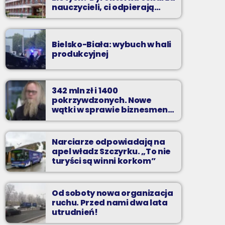
nauczycieli, ci odpierają
zarzuty
Bielsko-Biała: wybuch w hali
produkcyjnej
342 mln zł i 1400
pokrzywdzonych. Nowe
wątki w sprawie biznesmena
z Bielska-Białej
Narciarze odpowiadają na
apel władz Szczyrku. „To nie
turyści są winni korkom”
Od soboty nowa organizacja
ruchu. Przed nami dwa lata
utrudnień!