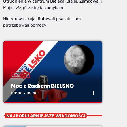
Utrudnienia w centrum Bielska-Białej. Zamkowa, 1
Maja i Wzgórze będą zamykane
Nietypowa akcja. Ratowali psa, ale sami
potrzebowali pomocy
MUZYKA
Noc z Radiem BIELSKO
more_vert
00:00 - 05:30
close
Noc z Radiem BIELSKO
NAJPOPULARNIEJSZE WIADOMOŚCI
Nocą, kiedy wszyscy śpią - my gramy dalej. I