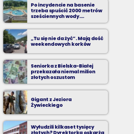
to właśnie nocą można "upolować" na naszej
Po incydencie na basenie
antenie prawdziwe muzyczne perełki.
trzeba spuścić 2000 metrów
sześciennych wody.
„Ogromne koszty i ogromna
praca”
„Tu się nie da żyć”. Mają dość
weekendowych korków
Seniorka z Bielska-Białej
przekazała niemal milion
złotych oszustom
Gigant z Jeziora
Żywieckiego
Wyłudzili kilkaset tysięcy
złotych? Dyrektorka oskarża