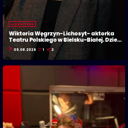
ALE KULTURA
Wiktoria Węgrzyn-Lichosyt- aktorka
Teatru Polskiego w Bielsku-Białej. Dzieje
się w Polskiej Stolicy Kultury!
today
05.08.2026
1
2