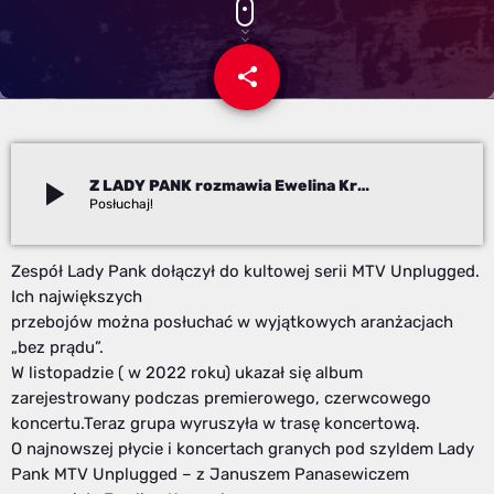
share
email
play_arrow
Z LADY PANK rozmawia Ewelina Kroczek
Redakcja
Zespół Lady Pank dołączył do kultowej serii MTV Unplugged.
Ich największych
przebojów można posłuchać w wyjątkowych aranżacjach
„bez prądu”.
W listopadzie ( w 2022 roku) ukazał się album
zarejestrowany podczas premierowego, czerwcowego
koncertu.Teraz grupa wyruszyła w trasę koncertową.
O najnowszej płycie i koncertach granych pod szyldem Lady
Pank MTV Unplugged – z Januszem Panasewiczem