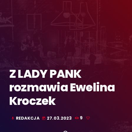
Z LADY PANK
rozmawia Ewelina
Kroczek
REDAKCJA
27.03.2023
9
mic
today