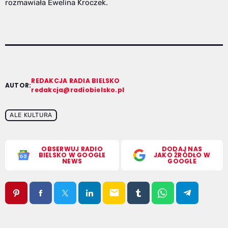
rozmawiała Ewelina Kroczek.
REDAKCJA RADIA BIELSKO
AUTOR:
redakcja@radiobielsko.pl
ALE KULTURA
OBSERWUJ RADIO
DODAJ NAS
BIELSKO W GOOGLE
JAKO ŹRÓDŁO W
NEWS
GOOGLE
email