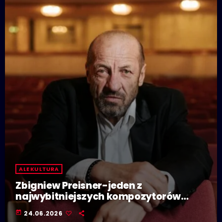
ALE KULTURA
Zbigniew Preisner-jeden z
najwybitniejszych kompozytorów
muzyki filmowej na świecie,
today
24.06.2026
pomysłodawca Preisner Scoring