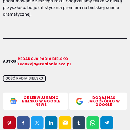
podsumowanie zeszłego roku. Spojrzeliśmy także w bliską
przyszłość, bo już 6 stycznia premiera na bielskiej scenie
dramatycznej.
REDAKCJA RADIA BIELSKO
AUTOR:
redakcja@radiobielsko.pl
GOŚĆ RADIA BIELSKO
OBSERWUJ RADIO
DODAJ NAS
BIELSKO W GOOGLE
JAKO ŹRÓDŁO W
NEWS
GOOGLE
email