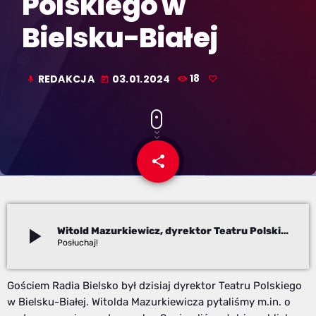
Polskiego w
Bielsku-Białej
REDAKCJA
03.01.2024
18
mic
today
share
email
play_arrow
Witold Mazurkiewicz, dyrektor Teatru Polskiego w Bielsku-Białej
Redakcja
Gościem Radia Bielsko był dzisiaj dyrektor Teatru Polskiego
w Bielsku-Białej. Witolda Mazurkiewicza pytaliśmy m.in. o