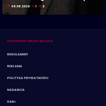
się w Polskiej Stolicy Kultury!
today
05.08.2026
1
3
COPYRIGHT RADIO BIELSKO
REGULAMINY
REKLAMA
POLITYKA PRYWATNOŚCI
NADAWCA
DAB+