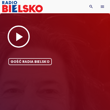
search
menu
play_arrow
GOŚĆ RADIA BIELSKO