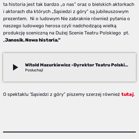
ta historia jest tak bardzo „o nas” oraz o bielskich aktorkach
i aktorach dla których „Sąsiedzi z góry” są jubileuszowym
prezentem. Ni o ludowym Nie zabraknie również pytania o
naszego ludowego herosa czyli nadchodzącą wielką
produkcję sceniczną na Dużej Scenie Teatru Polskiego pt.
„
Janosik. Nowa historia.”
play_arrow
Witold Mazurkiewicz -Dyrektor Teatru Polskiego oraz reżyser premierowego spektaklu „Sąsiedzi z góry”
Monika Piasecka
O spektaklu 'Sąsiedzi z góry” piszemy szerzej również
tutaj
.