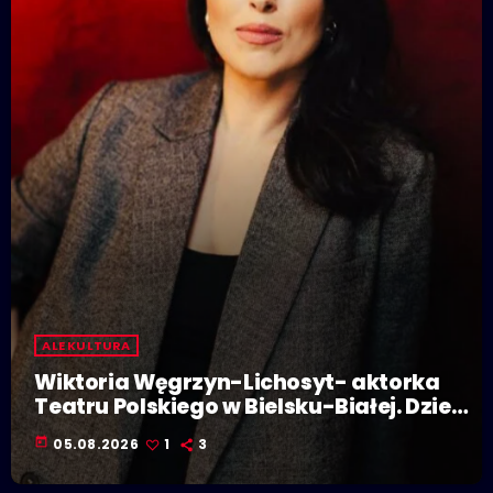
ALE KULTURA
Wiktoria Węgrzyn-Lichosyt- aktorka
Teatru Polskiego w Bielsku-Białej. Dzieje
się w Polskiej Stolicy Kultury!
today
05.08.2026
1
3