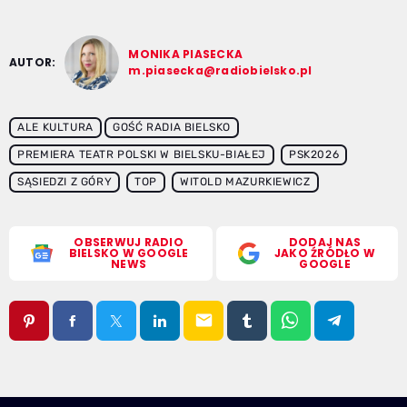
MONIKA PIASECKA
AUTOR:
m.piasecka@radiobielsko.pl
ALE KULTURA
GOŚĆ RADIA BIELSKO
PREMIERA TEATR POLSKI W BIELSKU-BIAŁEJ
PSK2026
SĄSIEDZI Z GÓRY
TOP
WITOLD MAZURKIEWICZ
OBSERWUJ RADIO
DODAJ NAS
BIELSKO W GOOGLE
JAKO ŹRÓDŁO W
NEWS
GOOGLE
email