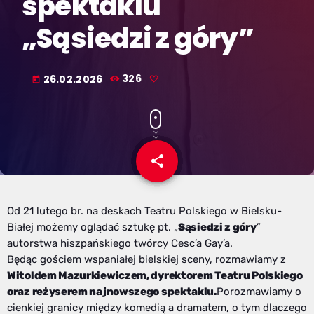
spektaklu
„Sąsiedzi z góry”
26.02.2026
326
today
share
email
Od 21 lutego br. na deskach Teatru Polskiego w Bielsku-
Białej możemy oglądać sztukę pt. „
Sąsiedzi z góry
”
autorstwa hiszpańskiego twórcy Cesc’a Gay’a.
Będąc gościem wspaniałej bielskiej sceny, rozmawiamy z
Witoldem Mazurkiewiczem, dyrektorem Teatru Polskiego
oraz reżyserem najnowszego spektaklu.
Porozmawiamy o
cienkiej granicy między komedią a dramatem, o tym dlaczego