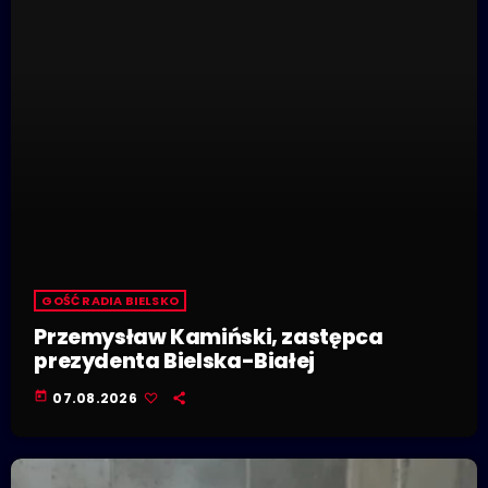
GOŚĆ RADIA BIELSKO
Przemysław Kamiński, zastępca
prezydenta Bielska-Białej
today
07.08.2026