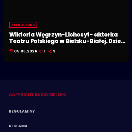
ALE KULTURA
Wiktoria Węgrzyn-Lichosyt- aktorka
Teatru Polskiego w Bielsku-Białej. Dzieje
się w Polskiej Stolicy Kultury!
today
05.08.2026
1
3
COPYRIGHT RADIO BIELSKO
REGULAMINY
REKLAMA