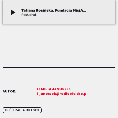
play_arrow
Tatiana Rosińska, Fundacja MisjAfryka
Izabela Janoszek
IZABELA JANOSZEK
AUTOR:
i.janoszek@radiobielsko.pl
GOŚĆ RADIA BIELSKO