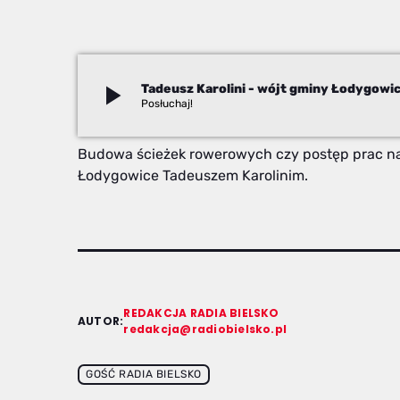
play_arrow
Tadeusz Karolini - wójt gminy Łodygowi
Redakcja
Budowa ścieżek rowerowych czy postęp prac n
Łodygowice Tadeuszem Karolinim.
REDAKCJA RADIA BIELSKO
AUTOR:
redakcja@radiobielsko.pl
GOŚĆ RADIA BIELSKO