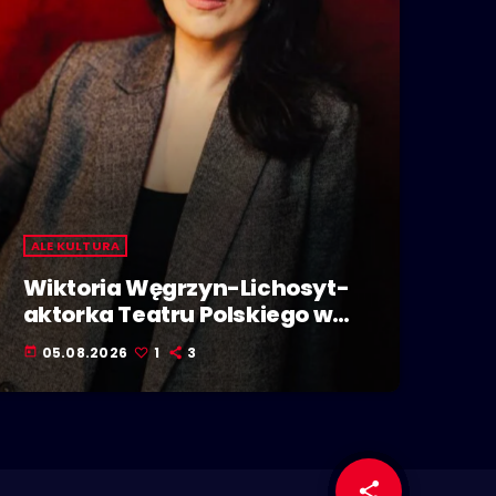
ALE KULTURA
Wiktoria Węgrzyn-Lichosyt-
aktorka Teatru Polskiego w
Bielsku-Białej. Dzieje się w
05.08.2026
1
3
today
Polskiej Stolicy Kultury!
share
email