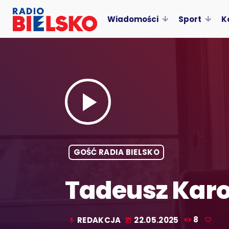
Wiadomości
Sport
K
play_arrow
GOŚĆ RADIA BIELSKO
Tadeusz Karo
REDAKCJA
22.05.2025
8
mic
today