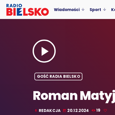
Wiadomości
Sport
K
play_arrow
GOŚĆ RADIA BIELSKO
Roman Matyja
REDAKCJA
20.12.2024
19
mic
today