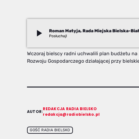
play_arrow
Roman Matyja, Rada Miejska Bielska-Biał
Redakcja
Wczoraj bielscy radni uchwalili plan budżetu na
Rozwoju Gospodarczego działającej przy bielski
REDAKCJA RADIA BIELSKO
AUTOR:
redakcja@radiobielsko.pl
GOŚĆ RADIA BIELSKO