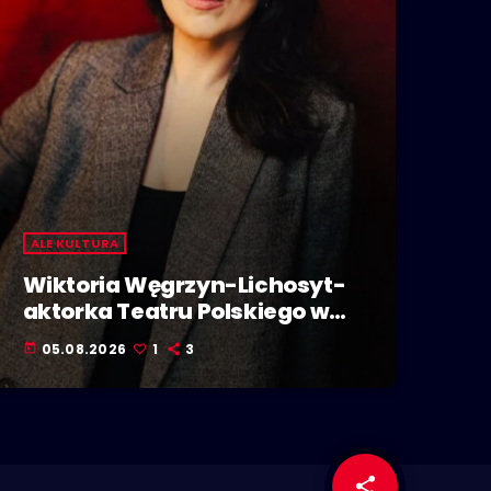
ALE KULTURA
Wiktoria Węgrzyn-Lichosyt-
aktorka Teatru Polskiego w
Bielsku-Białej. Dzieje się w
05.08.2026
1
3
today
Polskiej Stolicy Kultury!
share
email