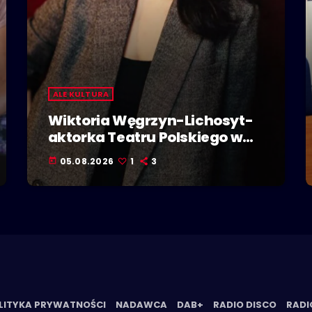
ALE KULTURA
Wiktoria Węgrzyn-Lichosyt-
aktorka Teatru Polskiego w
Bielsku-Białej. Dzieje się w
05.08.2026
1
3
today
Polskiej Stolicy Kultury!
LITYKA PRYWATNOŚCI
NADAWCA
DAB+
RADIO DISCO
RADI