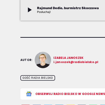
play_arrow
Rajmund Dedio, burmistrz Skoczowa
Izabela Janoszek
IZABELA JANOSZEK
AUTOR:
i.janoszek@radiobielsko.pl
GOŚĆ RADIA BIELSKO
OBSERWUJ RADIO BIELSKO W GOOGLE NEW