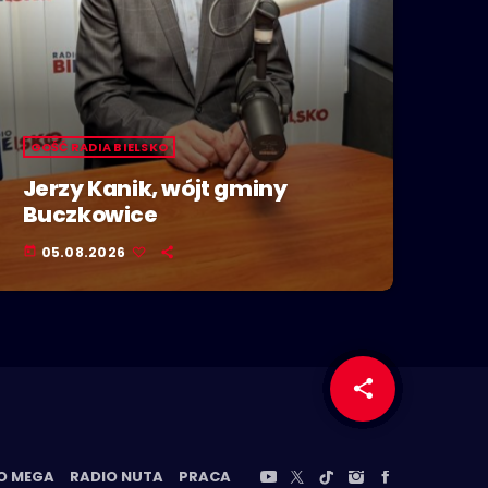
GOŚĆ RADIA BIELSKO
Jerzy Kanik, wójt gminy
Buczkowice
05.08.2026
today
share
email
O MEGA
RADIO NUTA
PRACA