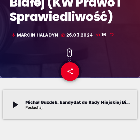
Białej (KW Prawo i
Sprawiedliwość)
MARCIN HALADYN
26.03.2024
16
mic
today
share
email
play_arrow
Michał Guzdek, kandydat do Rady Miejskiej Bielska-Białej (KW Prawo i Sprawiedliwość)
Marcin Haladyn