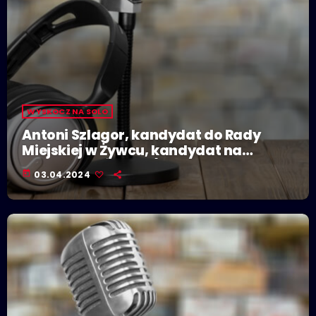
WYSKOCZ NA SOLO
Antoni Szlagor, kandydat do Rady
Miejskiej w Żywcu, kandydat na
burmistrza Żywca (KWW Burmistrza
today
03.04.2024
Antoniego Szlagora)