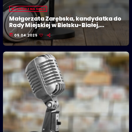
WYSKOCZ NA SOLO
Małgorzata Zarębska, kandydatka do
Rady Miejskiej w Bielsku-Białej,
kandydatka na prezydenta Bielska-
today
05.04.2025
Białej (KWW Zarębska i Niezależni.BB)