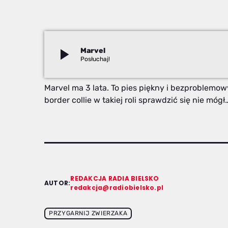
play_arrow
Marvel
Redakcja
Marvel ma 3 lata. To pies piękny i bezproblemowy
border collie w takiej roli sprawdzić się nie mó
REDAKCJA RADIA BIELSKO
AUTOR:
redakcja@radiobielsko.pl
PRZYGARNIJ ZWIERZAKA