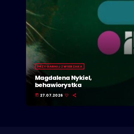
PRZYGARNIJ ZWIERZAKA
Magdalena Nykiel,
behawiorystka
27.07.2026
today