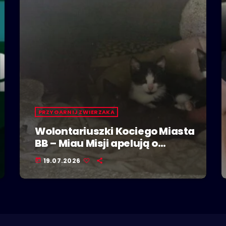
PRZYGARNIJ ZWIERZAKA
Wolontariuszki Kociego Miasta
BB – Miau Misji apelują o
adopcje kociąt
19.07.2026
today