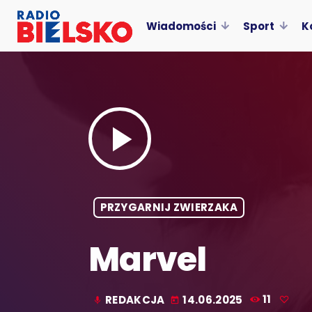
Wiadomości
Sport
K
play_arrow
PRZYGARNIJ ZWIERZAKA
Marvel
REDAKCJA
14.06.2025
11
mic
today