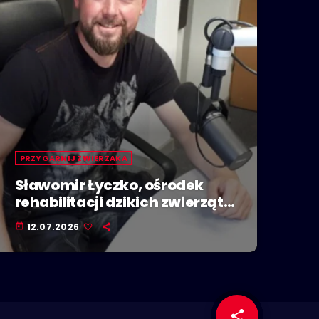
PRZYGARNIJ ZWIERZAKA
Sławomir Łyczko, ośrodek
rehabilitacji dzikich zwierząt
Mysikrólik
12.07.2026
today
share
email