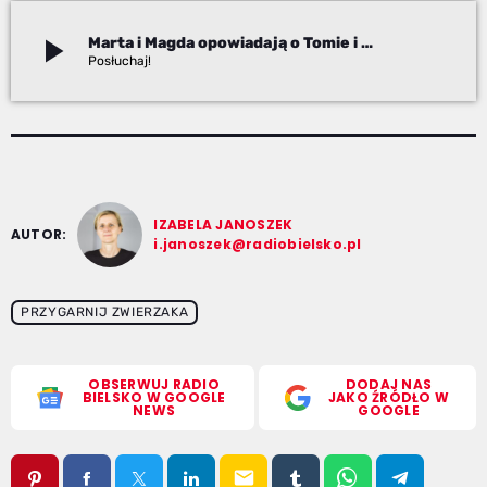
play_arrow
Marta i Magda opowiadają o Tomie i Barym
Izabela Janoszek
IZABELA JANOSZEK
AUTOR:
i.janoszek@radiobielsko.pl
PRZYGARNIJ ZWIERZAKA
OBSERWUJ RADIO
DODAJ NAS
BIELSKO W GOOGLE
JAKO ŹRÓDŁO W
NEWS
GOOGLE
email