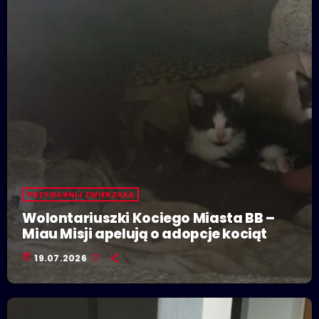
PRZYGARNIJ ZWIERZAKA
Wolontariuszki Kociego Miasta BB –
Miau Misji apelują o adopcje kociąt
today
19.07.2026