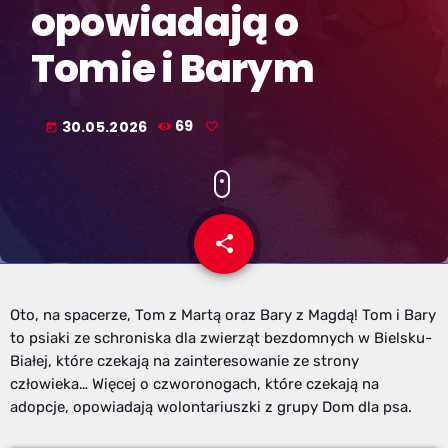
opowiadają o
Tomie i Barym
30.05.2026
69
today
share
email
Oto, na spacerze, Tom z Martą oraz Bary z Magdą! Tom i Bary
to psiaki ze schroniska dla zwierząt bezdomnych w Bielsku-
Białej, które czekają na zainteresowanie ze strony
człowieka… Więcej o czworonogach, które czekają na
adopcje, opowiadają wolontariuszki z grupy Dom dla psa.