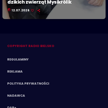
dzikich zwierząt Mysikrólik
today
12.07.2026
COPYRIGHT RADIO BIELSKO
REGULAMINY
REKLAMA
POLITYKA PRYWATNOŚCI
NADAWCA
DAB+