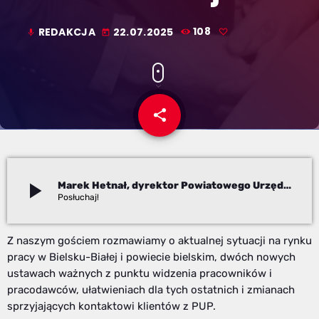
REDAKCJA
22.07.2025
108
mic
today
share
email
play_arrow
Marek Hetnał, dyrektor Powiatowego Urzędu Pracy w Bielsku-Białej
Redakcja
Z naszym gościem rozmawiamy o aktualnej sytuacji na rynku
pracy w Bielsku-Białej i powiecie bielskim, dwóch nowych
ustawach ważnych z punktu widzenia pracowników i
pracodawców, ułatwieniach dla tych ostatnich i zmianach
sprzyjających kontaktowi klientów z PUP.