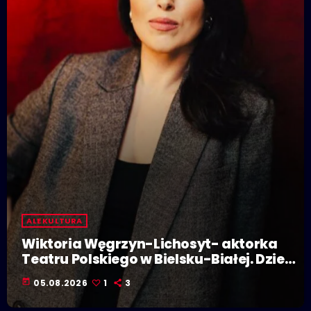
ALE KULTURA
Wiktoria Węgrzyn-Lichosyt- aktorka
Teatru Polskiego w Bielsku-Białej. Dzieje
się w Polskiej Stolicy Kultury!
today
05.08.2026
1
3