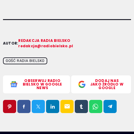
REDAKCJA RADIA BIELSKO
AUTOR:
redakcja@radiobielsko.pl
GOŚĆ RADIA BIELSKO
OBSERWUJ RADIO
DODAJ NAS
BIELSKO W GOOGLE
JAKO ŹRÓDŁO W
NEWS
GOOGLE
email